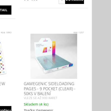
TAIL
Kód:
1083
Kód:
1257
MEW
GAMEGENIC SIDELOADING
PAGES - 9 POCKET (CLEAR) -
50KS V BALENÍ
VLEZE SE AŽ 900 KARET
Skladem
(4 ks)
Značka:
Gamegenic