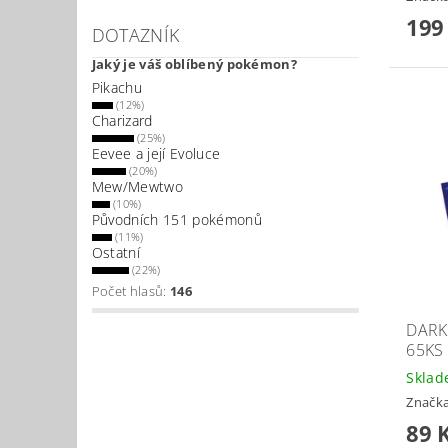
199
DOTAZNÍK
Jaký je váš oblíbený pokémon?
Pikachu
(12%)
Charizard
(25%)
Eevee a její Evoluce
(20%)
Mew/Mewtwo
(10%)
Původních 151 pokémonů
(11%)
Ostatní
(22%)
Počet hlasů:
146
DARK
65KS
Skla
Značk
89 