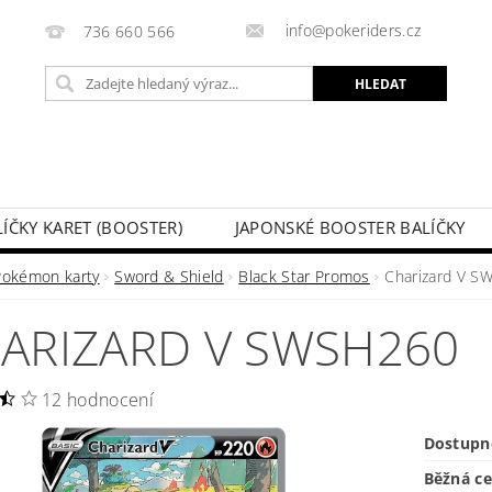
info@pokeriders.cz
736 660 566
LÍČKY KARET (BOOSTER)
JAPONSKÉ BOOSTER BALÍČKY
LECHOVÉ KRABIČKY
POKÉMON KARTY
HOTOVÉ BA
Pokémon karty
Sword & Shield
Black Star Promos
Charizard V S
KAZ
SOUTĚŽE A AKCE
MOJE OBJEDNÁVKA
ARIZARD V SWSH260
12 hodnocení
Dostupn
Běžná c