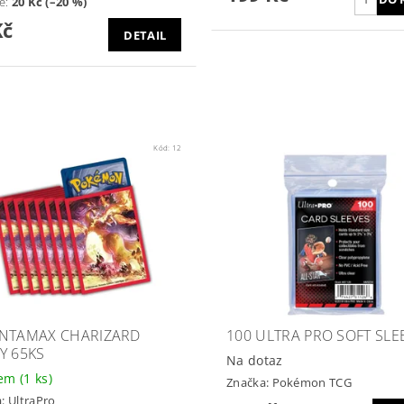
te
:
20 Kč (–20 %)
Kč
DETAIL
Kód:
12
NTAMAX CHARIZARD
100 ULTRA PRO SOFT SLE
Y 65KS
Na dotaz
dem
(1 ks)
Značka:
Pokémon TCG
a:
UltraPro