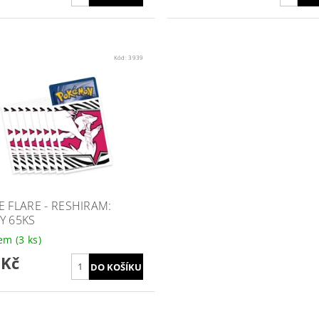
Kód:
3939
E FLARE - RESHIRAM:
Y 65KS
dem
(3 ks)
 Kč