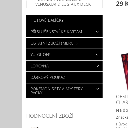
29 
VENUSAUR & LUGIA EX DECK
HOTOVÉ BALÍČKY
PŘÍSLUŠENSTVÍ KE KARTÁM
OSTATNÍ ZBOŽÍ (MERCH)
YU-GI-OH!
LORCANA
DÁRKOVÝ POUKAZ
POKÉMON SETY A MYSTERY
PACKY
OBSI
CHAR
Na do
HODNOCENÍ ZBOŽÍ
Značk
Původ