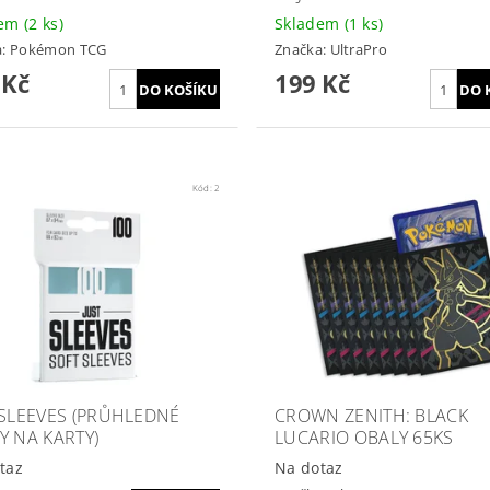
dem
(2 ks)
Skladem
(1 ks)
a:
Pokémon TCG
Značka:
UltraPro
 Kč
199 Kč
Kód:
2
 SLEEVES (PRŮHLEDNÉ
CROWN ZENITH: BLACK
Y NA KARTY)
LUCARIO OBALY 65KS
taz
Na dotaz