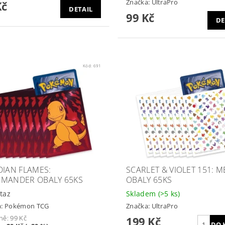
Značka:
UltraPro
Kč
DETAIL
99 Kč
DE
Kód:
691
DIAN FLAMES:
SCARLET & VIOLET 151: 
MANDER OBALY 65KS
OBALY 65KS
taz
Skladem
(>5 ks)
a:
Pokémon TCG
Značka:
UltraPro
ně:
99 Kč
199 Kč