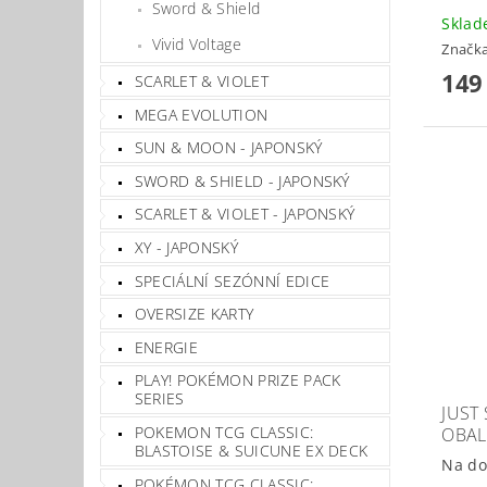
Sword & Shield
Skla
Vivid Voltage
Značk
149
SCARLET & VIOLET
MEGA EVOLUTION
SUN & MOON - JAPONSKÝ
SWORD & SHIELD - JAPONSKÝ
SCARLET & VIOLET - JAPONSKÝ
XY - JAPONSKÝ
SPECIÁLNÍ SEZÓNNÍ EDICE
OVERSIZE KARTY
ENERGIE
PLAY! POKÉMON PRIZE PACK
SERIES
JUST
POKEMON TCG CLASSIC:
OBAL
BLASTOISE & SUICUNE EX DECK
Na do
POKÉMON TCG CLASSIC: