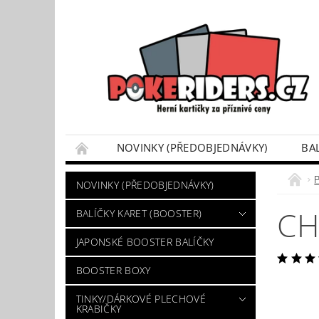
NOVINKY (PŘEDOBJEDNÁVKY)
BA
POKÉMON BOX SETY
TINKY/DÁRKOVÉ P
NOVINKY (PŘEDOBJEDNÁVKY)
VÝKUP POKÉMON KARET
DÁRKOVÝ POU
CH
BALÍČKY KARET (BOOSTER)
JAPONSKÉ BOOSTER BALÍČKY
BOOSTER BOXY
TINKY/DÁRKOVÉ PLECHOVÉ
KRABIČKY