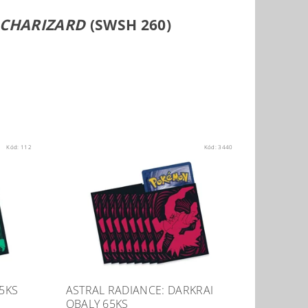
 CHARIZARD
(SWSH 260)
Kód:
112
Kód:
3440
65KS
ASTRAL RADIANCE: DARKRAI
OBALY 65KS