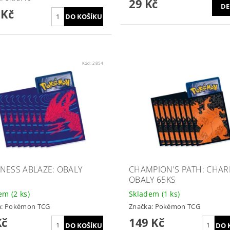
29 Kč
DE
 Kč
Kód:
2854
NESS ABLAZE: OBALY
CHAMPION'S PATH: CHAR
OBALY 65KS
dem
(2 ks)
Skladem
(1 ks)
a:
Pokémon TCG
Značka:
Pokémon TCG
Kč
149 Kč