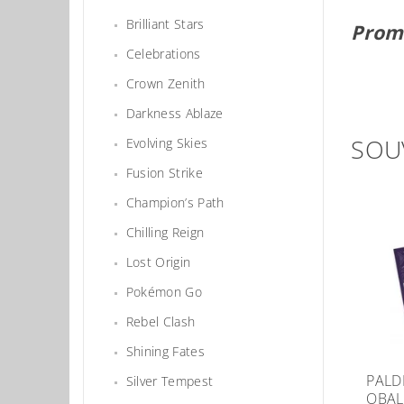
Brilliant Stars
Prom
Celebrations
Crown Zenith
Darkness Ablaze
SOU
Evolving Skies
Fusion Strike
Champion’s Path
Chilling Reign
Lost Origin
Pokémon Go
Rebel Clash
Shining Fates
PALD
Silver Tempest
OBAL