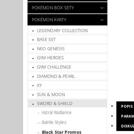
POKÉMON BOX SETY
POKÉMON KARTY
LEGENDARY COLLECTION
BASE SET
NEO GENESIS
GYM HEROES
GYM CHALLENGE
DIAMOND & PEARL
XY
SUN & MOON
SWORD & SHIELD
POPIS
Astral Radiance
PARAM
Battle Styles
DISKU
Black Star Promos