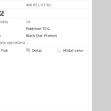
400 Kč
(–57 %)
Kč
duktu
14
Pokémon TCG
e
Black Star Promos
byla vyprodána...
Tisk
Dotaz
Hlídat cenu