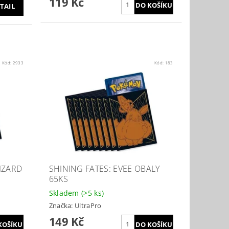
119 Kč
TAIL
Kód:
2933
Kód:
183
IZARD
SHINING FATES: EVEE OBALY
65KS
Skladem
(>5 ks)
Značka:
UltraPro
149 Kč