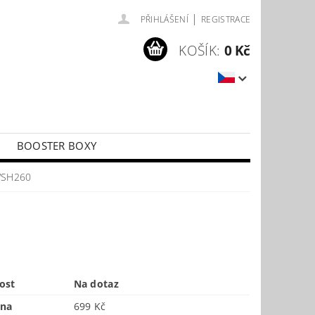
|
PŘIHLÁŠENÍ
REGISTRACE
KOŠÍK:
0 Kč
BOOSTER BOXY
LÍČKY
PŘÍSLUŠENSTVÍ KE KARTÁM
WSH260
ost
Na dotaz
ena
699 Kč