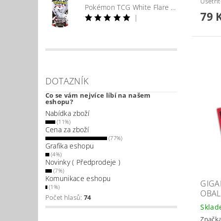
Ušetří
Pokémon TCG White Flare Booster
79 
|
DOTAZNÍK
Co se vám nejvíce líbí na našem
eshopu?
Nabídka zboží
(11%)
Cena za zboží
(77%)
Grafika eshopu
(4%)
Novinky ( Předprodeje )
(7%)
Komunikace eshopu
GIGA
(1%)
OBAL
Počet hlasů:
74
Skla
Značk