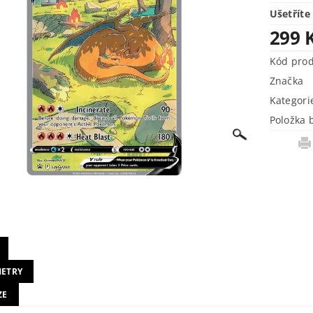
Ušetříte
299 
Kód pro
Značka
Kategori
Položka 
ETRY
ZE