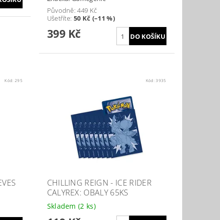
Původně:
449 Kč
Ušetříte
:
50 Kč (–11 %)
399 Kč
Kód:
295
Kód:
3935
EVES
CHILLING REIGN - ICE RIDER
CALYREX: OBALY 65KS
Skladem
(2 ks)