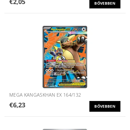
€2,05
BŐVEBBEN
MEGA KANGASKHAN EX 164/132
€6,23
BŐVEBBEN