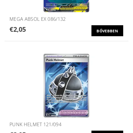
MEGA ABSOL EX 086/132
€2,05
BŐVEBBEN
PUNK HELMET 121/094