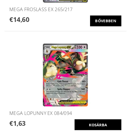
MEGA FROSLASS EX 265/217
€14,60
BŐVEBBEN
MEGA LOPUNNY EX 084/094
€1,63