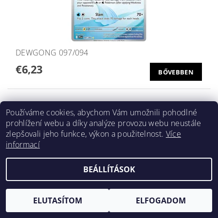
DEWGONG 097/094
€6,23
BŐVEBBEN
Používáme cookies, abychom Vám umožnili pohodlné
prohlížení webu a díky analýze provozu webu neustále
zlepšovali jeho funkce, výkon a použitelnost.
Více
informací
BEÁLLÍTÁSOK
ELUTASÍTOM
ELFOGADOM