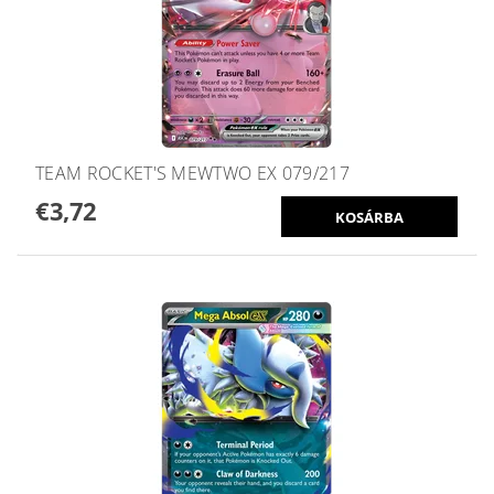
TEAM ROCKET'S MEWTWO EX 079/217
€3,72