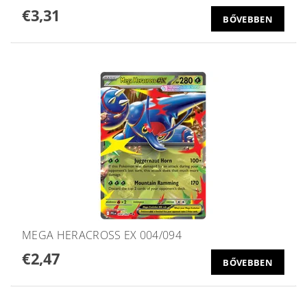
€3,31
BŐVEBBEN
MEGA HERACROSS EX 004/094
€2,47
BŐVEBBEN