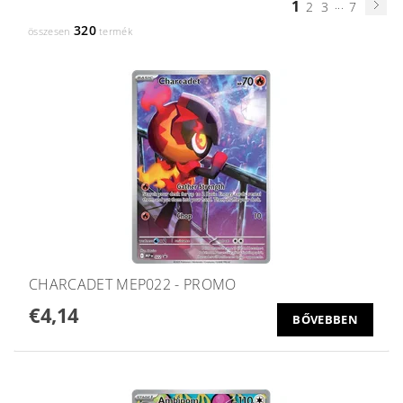
1
...
2
3
7
320
összesen
termék
CHARCADET MEP022 - PROMO
€4,14
BŐVEBBEN