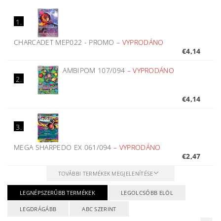
1.
CHARCADET MEP022 - PROMO
–
VYPRODÁNO
€4,14
AMBIPOM 107/094
–
VYPRODÁNO
2.
€4,14
3.
MEGA SHARPEDO EX 061/094
–
VYPRODÁNO
€2,47
TOVÁBBI TERMÉKEK MEGJELENÍTÉSE
LEGNÉPSZERŰBB TERMÉKEK
LEGOLCSÓBB ELÖL
LEGDRÁGÁBB
ABC SZERINT