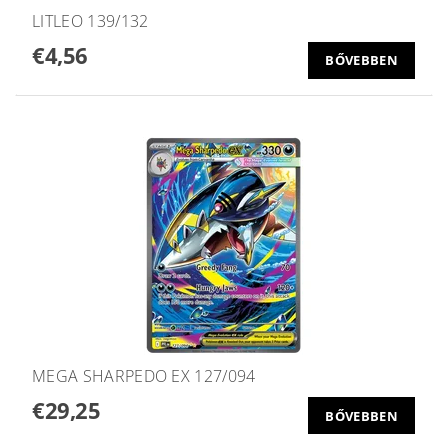
LITLEO 139/132
€4,56
BŐVEBBEN
MEGA SHARPEDO EX 127/094
€29,25
BŐVEBBEN