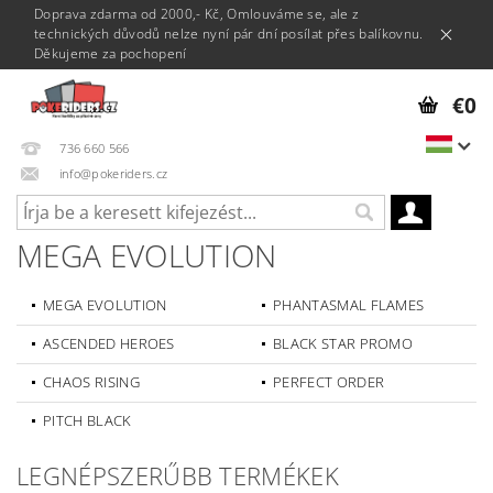
Doprava zdarma od 2000,- Kč, Omlouváme se, ale z
technických důvodů nelze nyní pár dní posílat přes balíkovnu.
Děkujeme za pochopení
€0
736 660 566
info@pokeriders.cz
MEGA EVOLUTION
MEGA EVOLUTION
PHANTASMAL FLAMES
ASCENDED HEROES
BLACK STAR PROMO
CHAOS RISING
PERFECT ORDER
PITCH BLACK
LEGNÉPSZERŰBB TERMÉKEK