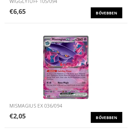
WIGGLYTUFF 105/094
€6,65
BŐVEBBEN
MISMAGIUS EX 036/094
€2,05
BŐVEBBEN