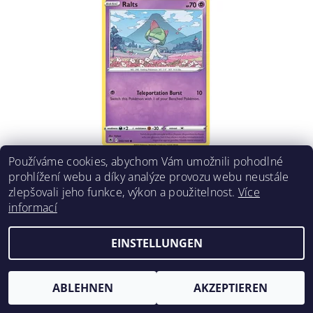
Používáme cookies, abychom Vám umožnili pohodlné
RALTS 060/189
prohlížení webu a díky analýze provozu webu neustále
€0,42
DETAIL
zlepšovali jeho funkce, výkon a použitelnost.
Více
informací
EINSTELLUNGEN
ABLEHNEN
AKZEPTIEREN