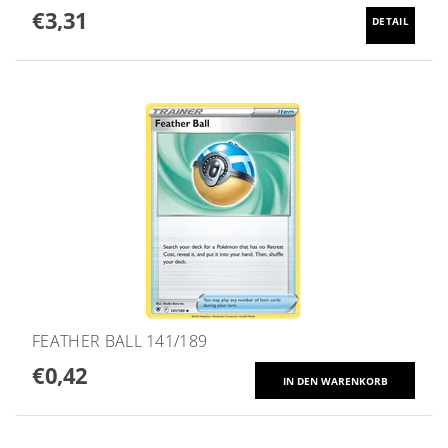
€3,31
DETAIL
FEATHER BALL 141/189
€0,42