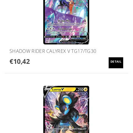
SHADOW RIDER CALYREX V TG17/TG30
€10,42
DETAIL