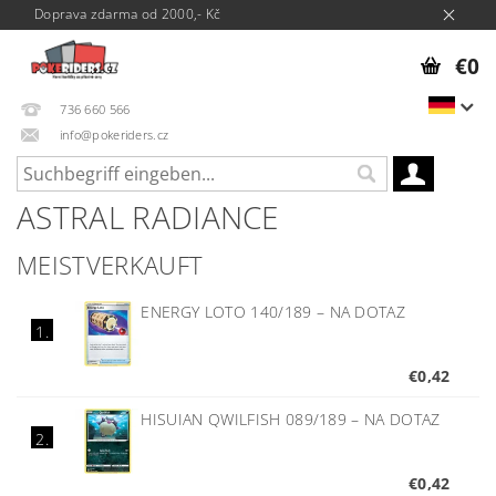
Doprava zdarma od 2000,- Kč
€0
736 660 566
info@pokeriders.cz
ASTRAL RADIANCE
MEISTVERKAUFT
ENERGY LOTO 140/189
–
NA DOTAZ
1.
€0,42
HISUIAN QWILFISH 089/189
–
NA DOTAZ
2.
€0,42