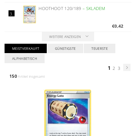
HOOTHOOT 120/189
–
SKLADEM
3.
€0,42
WEITERE ANZEIGEN
MEISTVERKAUFT
GÜNSTIGSTE
TEUERSTE
ALPHABETISCH
1
2
3
150
Artikel insgesamt