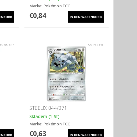
Marke:
Pokémon TCG
€0,84
rt.-Nr.:
647
Art.-Nr.:
646
STEELIX 044/071
Skladem
(1 St)
Marke:
Pokémon TCG
€0,63