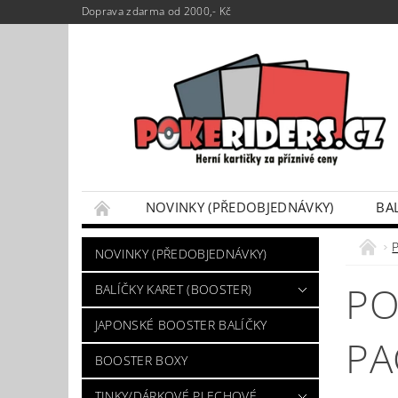
Doprava zdarma od 2000,- Kč
NOVINKY (PŘEDOBJEDNÁVKY)
BA
POKÉMON BOX SETY
TINKY/DÁRKOVÉ P
NOVINKY (PŘEDOBJEDNÁVKY)
VÝKUP POKÉMON KARET
DÁRKOVÝ POU
PO
BALÍČKY KARET (BOOSTER)
JAPONSKÉ BOOSTER BALÍČKY
PA
BOOSTER BOXY
TINKY/DÁRKOVÉ PLECHOVÉ