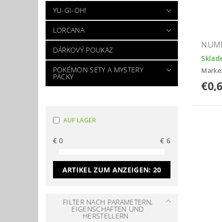
YU-GI-OH!
LORCANA
NUME
DÁRKOVÝ POUKAZ
Skla
POKÉMON SETY A MYSTERY
Marke
PACKY
€0,
AUF LAGER
€
0
€
6
ARTIKEL ZUM ANZEIGEN:
20
FILTER NACH PARAMETERN,
EIGENSCHAFTEN UND
HERSTELLERN