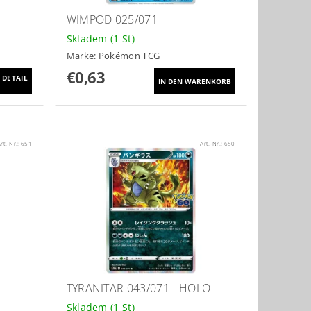
WIMPOD 025/071
Skladem
(1 St)
Marke:
Pokémon TCG
€0,63
DETAIL
rt.-Nr.:
651
Art.-Nr.:
650
TYRANITAR 043/071 - HOLO
Skladem
(1 St)