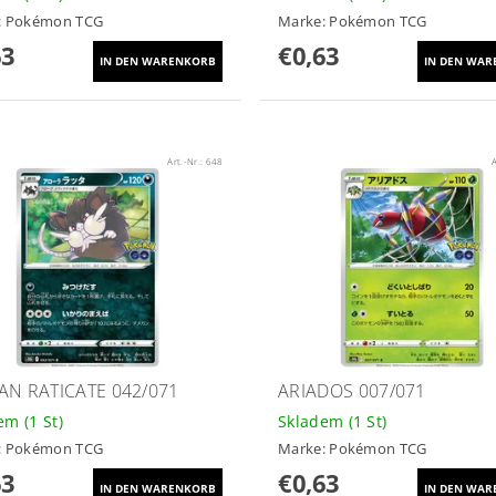
:
Pokémon TCG
Marke:
Pokémon TCG
63
€0,63
Art.-Nr.:
648
A
AN RATICATE 042/071
ARIADOS 007/071
dem
(1 St)
Skladem
(1 St)
:
Pokémon TCG
Marke:
Pokémon TCG
63
€0,63