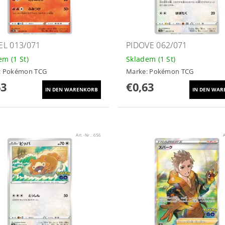
L 013/071
PIDOVE 062/071
dem
(1 St)
Skladem
(1 St)
:
Pokémon TCG
Marke:
Pokémon TCG
63
€0,63
Art.-Nr.:
656
A