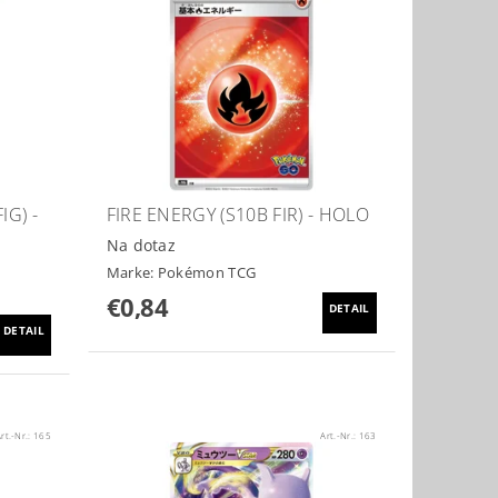
IG) -
FIRE ENERGY (S10B FIR) - HOLO
Na dotaz
Marke:
Pokémon TCG
€0,84
DETAIL
DETAIL
rt.-Nr.:
165
Art.-Nr.:
163