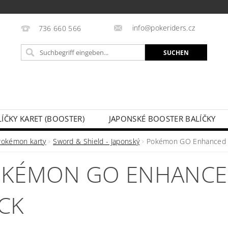
info@pokeriders.cz
736 660 566
LÍČKY KARET (BOOSTER)
JAPONSKÉ BOOSTER BALÍČKY
LECHOVÉ KRABIČKY
POKÉMON KARTY
HOTOVÉ BA
Pokémon karty
Sword & Shield - Japonský
Pokémon GO Enhanced 
KAZ
SOUTĚŽE A AKCE
MEINE BESTELLUNG
KÉMON GO ENHANCE
CK