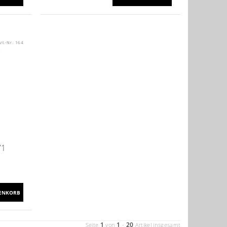
rt.-Nr.:
164
71
1
1
20
Seite
von
-
Artikel insgesamt