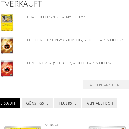
STVERKAUFT
PIKACHU 027/071
–
NA DOTAZ
FIGHTING ENERGY (S10B FIG) - HOLO
–
NA DOTAZ
FIRE ENERGY (S10B FIR) - HOLO
–
NA DOTAZ
WEITERE ANZEIGEN
VERKAUFT
GÜNSTIGSTE
TEUERSTE
ALPHABETISCH
Art.-Nr.:
73
A