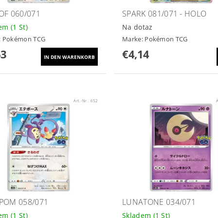
OF 060/071
SPARK 081/071 - HOLO
dem
(1 St)
Na dotaz
:
Pokémon TCG
Marke:
Pokémon TCG
63
€4,14
Art.-Nr.:
652
A
POM 058/071
LUNATONE 034/071
dem
(1 St)
Skladem
(1 St)