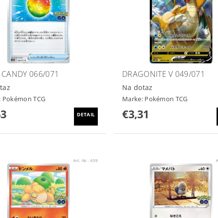
 CANDY 066/071
DRAGONITE V 049/071
taz
Na dotaz
:
Pokémon TCG
Marke:
Pokémon TCG
63
€3,31
DETAIL
Art.-Nr.:
659
A