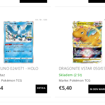
Art.-Nr.:
644
A
CUNO 024/071 - HOLO
DRAGONITE VSTAR 050/0
taz
Skladem
(2 St)
:
Pokémon TCG
Marke:
Pokémon TCG
84
€5,40
DETAIL