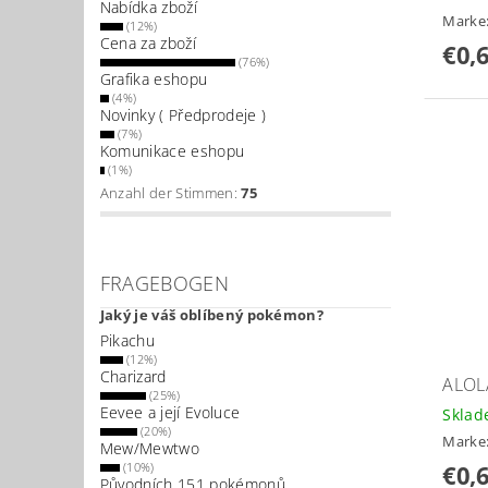
Nabídka zboží
Marke
(12%)
Cena za zboží
€0,
(76%)
Grafika eshopu
(4%)
Novinky ( Předprodeje )
(7%)
Komunikace eshopu
(1%)
Anzahl der Stimmen:
75
FRAGEBOGEN
Jaký je váš oblíbený pokémon?
Pikachu
(12%)
Charizard
ALOL
(25%)
Eevee a její Evoluce
Skla
(20%)
Marke
Mew/Mewtwo
(10%)
€0,
Původních 151 pokémonů