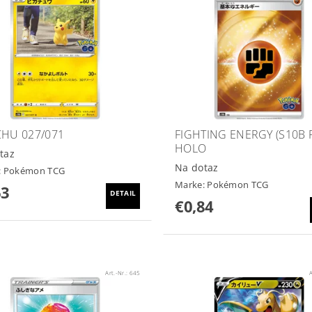
CHU 027/071
FIGHTING ENERGY (S10B F
HOLO
taz
Na dotaz
:
Pokémon TCG
Marke:
Pokémon TCG
63
DETAIL
€0,84
Art.-Nr.:
645
A