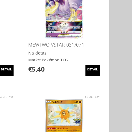
MEWTWO VSTAR 031/071
Na dotaz
Marke:
Pokémon TCG
€5,40
DETAIL
DETAIL
rt.-Nr.:
658
Art.-Nr.:
657