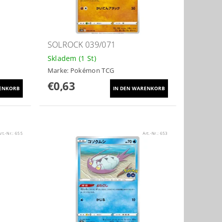
SOLROCK 039/071
Skladem
(1 St)
Marke:
Pokémon TCG
€0,63
rt.-Nr.:
655
Art.-Nr.:
653