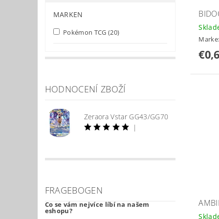
BIDO
MARKEN
Skla
Pokémon TCG
(20)
Marke
€0,
HODNOCENÍ ZBOŽÍ
Zeraora Vstar GG43/GG70
|
FRAGEBOGEN
AMBI
Co se vám nejvíce líbí na našem
eshopu?
Skla