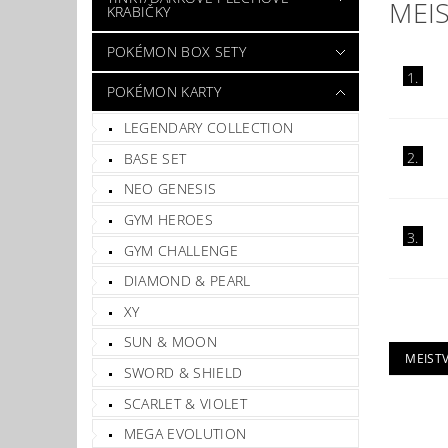
MEI
KRABIČKY
POKÉMON BOX SETY
1.
POKÉMON KARTY
LEGENDARY COLLECTION
2.
BASE SET
NEO GENESIS
GYM HEROES
3.
GYM CHALLENGE
DIAMOND & PEARL
XY
SUN & MOON
MEIST
SWORD & SHIELD
SCARLET & VIOLET
MEGA EVOLUTION