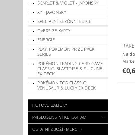
SCARLET & VIOLET - JAPONSKÝ
XY - JAPONSKÝ
SPECIÁLNÍ SEZÓNNÍ EDICE
OVERSIZE KARTY
ENERGIE
RARE
PLAY! POKÉMON PRIZE PACK
Na do
SERIES
Marke
POKÉMON TRADING CARD GAME
CLASSIC: BLASTOISE & SUICUNE
€0,
EX DECK
POKÉMON TCG CLASSIC:
VENUSAUR & LUGIA EX DECK
HOTOVÉ BALÍČKY
PŘÍSLUŠENSTVÍ KE KARTÁM
OSTATNÍ ZBOŽÍ (MERCH)