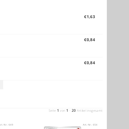
€1,63
€0,84
€0,84
1
1
20
Seite
von
-
Artikel insgesamt
rt.-Nr.:
649
Art.-Nr.:
654