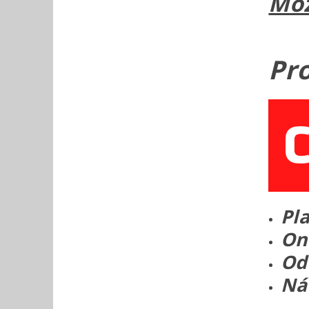
Mož
Pr
Pl
On
Od
Ná