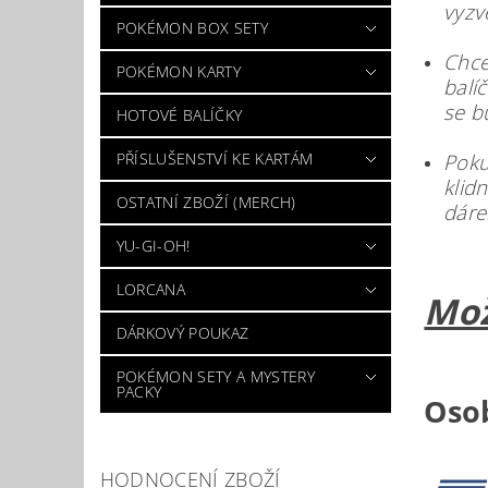
vyzv
POKÉMON BOX SETY
Chce
POKÉMON KARTY
balí
se b
HOTOVÉ BALÍČKY
PŘÍSLUŠENSTVÍ KE KARTÁM
Poku
klid
OSTATNÍ ZBOŽÍ (MERCH)
dáre
YU-GI-OH!
LORCANA
Mož
DÁRKOVÝ POUKAZ
POKÉMON SETY A MYSTERY
PACKY
Osob
HODNOCENÍ ZBOŽÍ