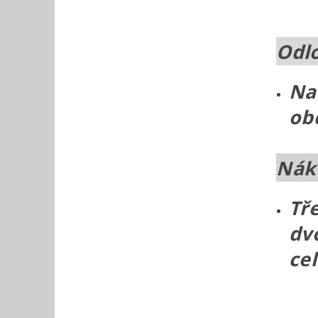
Odlo
Na
ob
Náku
Tř
dv
ce