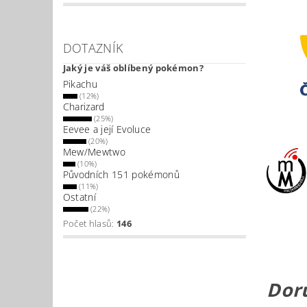
DOTAZNÍK
Jaký je váš oblíbený pokémon?
Pikachu
(12%)
Charizard
(25%)
Eevee a její Evoluce
(20%)
Mew/Mewtwo
(10%)
Původních 151 pokémonů
(11%)
Ostatní
(22%)
Počet hlasů:
146
Doru