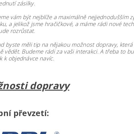
ednutí zásilky.
me vám být nejblíže a maximálně nejjednodušším 
čku, a jelikož jsme hračičkové, a máme rádi nové tec
ude rozrůstat.
d byste měli tip na nějakou možnost dopravy, která 
ně vědět. Budeme rádi za vaši interakci. A třeba to b
k k objednávce navíc.
nosti dopravy
ní převzetí: