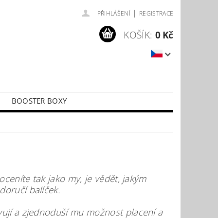
|
PŘIHLÁŠENÍ
REGISTRACE
KOŠÍK:
0 Kč
BOOSTER BOXY
LÍČKY
PŘÍSLUŠENSTVÍ KE KARTÁM
oceníte tak jako my, je vědět, jakým
oručí balíček.
vují a zjednoduší mu možnost placení a