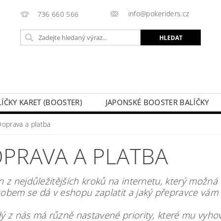
info@pokeriders.cz
736 660 566
LÍČKY KARET (BOOSTER)
JAPONSKÉ BOOSTER BALÍČKY
LECHOVÉ KRABIČKY
POKÉMON KARTY
HOTOVÉ BA
Doprava a platba
KAZ
SOUTĚŽE A AKCE
MOJE OBJEDNÁVKA
PRAVA A PLATBA
n z nejdůležitějších kroků na internetu, který možná 
obem se dá v eshopu zaplatit a jaký přepravce vám d
ý z nás má různě nastavené priority, které mu vyho