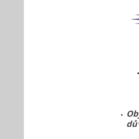
Ob
dů