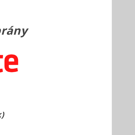
brány
)