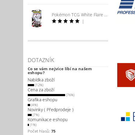
Pokémon TCG White Flare Booster
|
DOTAZNÍK
Co se vám nejvíce líbí na našem
eshopu?
Nabídka zboží
(12%)
Cena za zboží
(76%)
Grafika eshopu
(4%)
Novinky ( Předprodeje )
(7%)
Komunikace eshopu
(1%)
Počet hlasů:
75