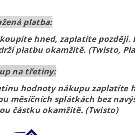
žená platba:
koupíte hned, zaplatíte později.
drží platbu okamžitě. (Twisto, Pl
p na třetiny:
etinu hodnoty nákupu zaplatíte hn
ou měsíčních splátkách bez navý
lou částku okamžitě. (Twisto)