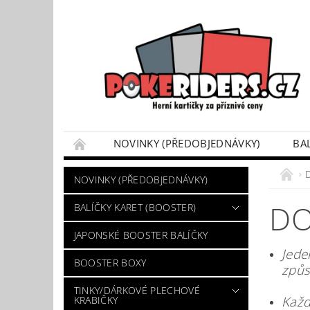
NOVINKY (PŘEDOBJEDNÁVKY)
BA
POKÉMON BOX SETY
TINKY/DÁRKOVÉ P
NOVINKY (PŘEDOBJEDNÁVKY)
VÝKUP POKÉMON KARET
DÁRKOVÝ POU
DO
BALÍČKY KARET (BOOSTER)
JAPONSKÉ BOOSTER BALÍČKY
Jede
BOOSTER BOXY
způs
TINKY/DÁRKOVÉ PLECHOVÉ
Každ
KRABIČKY