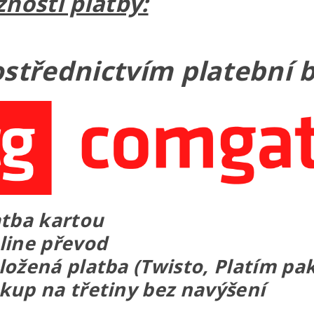
nosti platby:
ostřednictvím platební 
atba kartou
line převod
ložená platba (Twisto, Platím pak
kup na třetiny bez navýšení