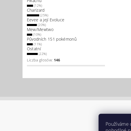
Pikachu
(12%)
Charizard
(25%)
Eevee a její Evoluce
(20%)
Mew/Mewtwo
(10%)
Původních 151 pokémonů
(11%)
Ostatní
(22%)
Liczba głosów:
146
Používáme 
pohodlné pr