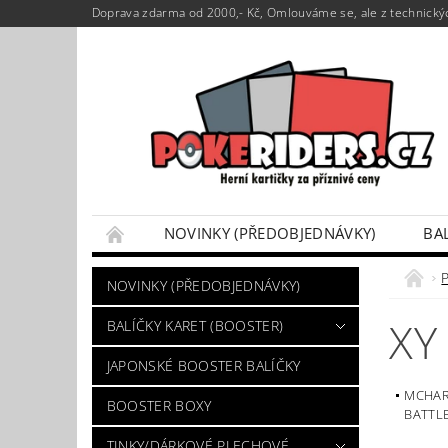
Doprava zdarma od 2000,- Kč, Omlouváme se, ale z technickýc
NOVINKY (PŘEDOBJEDNÁVKY)
BA
POKÉMON BOX SETY
TINKY/DÁRKOVÉ P
NOVINKY (PŘEDOBJEDNÁVKY)
VÝKUP POKÉMON KARET
DÁRKOVÝ POU
XY
BALÍČKY KARET (BOOSTER)
JAPONSKÉ BOOSTER BALÍČKY
MCHAR
BOOSTER BOXY
BATTL
TINKY/DÁRKOVÉ PLECHOVÉ