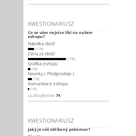
KWESTIONARIUSZ
Co se vám nejvíce líbí na našem
eshopu?
Nabídka zboží
(11%)
Cena za zboží
(77%)
Grafika eshopu
(4%)
Novinky ( Předprodeje )
(7%)
Komunikace eshopu
(1%)
Liczba głosów:
74
KWESTIONARIUSZ
Jaký je váš oblíbený pokémon?