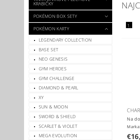
NAJ
KRABIČKY
POKÉMON BOX SETY
1.
POKÉMON KARTY
LEGENDARY COLLECTION
BASE SET
NEO GENESIS
GYM HEROES
GYM CHALLENGE
DIAMOND & PEARL
XY
SUN & MOON
CHAR
SWORD & SHIELD
Na do
SCARLET & VIOLET
Marka
€16
MEGA EVOLUTION