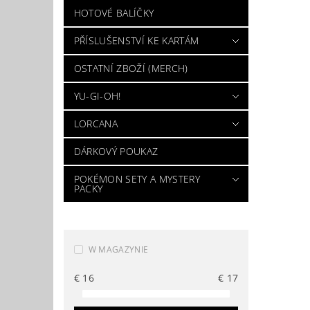
HOTOVÉ BALÍČKY
PŘÍSLUŠENSTVÍ KE KARTÁM
OSTATNÍ ZBOŽÍ (MERCH)
YU-GI-OH!
LORCANA
DÁRKOVÝ POUKAZ
POKÉMON SETY A MYSTERY
PACKY
W MAGAZYNIE
€
16
€
17