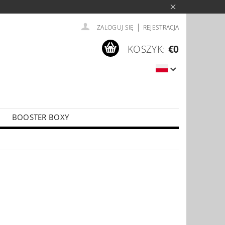
|
ZALOGUJ SIĘ
REJESTRACJA
KOSZYK:
€0
BOOSTER BOXY
LÍČKY
PŘÍSLUŠENSTVÍ KE KARTÁM