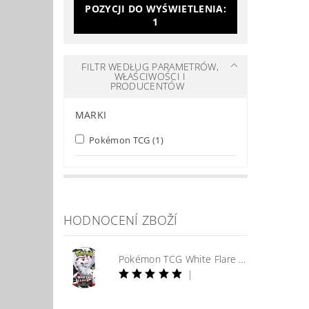
POZYCJI DO WYŚWIETLENIA:
1
FILTR WEDŁUG PARAMETRÓW,
WŁAŚCIWOŚCI I
PRODUCENTÓW
MARKI
Pokémon TCG
(1)
HODNOCENÍ ZBOŽÍ
Pokémon TCG White Flare Booster
|