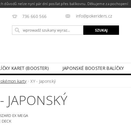
h důvodů nelze nyní pár dní posílat přes balíkovnu. Děkujeme za pochopení
info@pokeriders.cz
736 660 566
LÍČKY KARET (BOOSTER)
JAPONSKÉ BOOSTER BALÍČKY
LECHOVÉ KRABIČKY
POKÉMON KARTY
HOTOVÉ BA
Pokémon karty
XY - Japonský
KAZ
SOUTĚŽE A AKCE
MOJE ZAMÓWIENIE
 - JAPONSKÝ
IZARD EX MEGA
E DECK