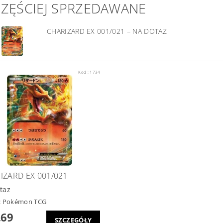
CZĘŚCIEJ SPRZEDAWANE
CHARIZARD EX 001/021
–
NA DOTAZ
Kod :
1734
IZARD EX 001/021
taz
:
Pokémon TCG
,69
SZCZEGÓŁY