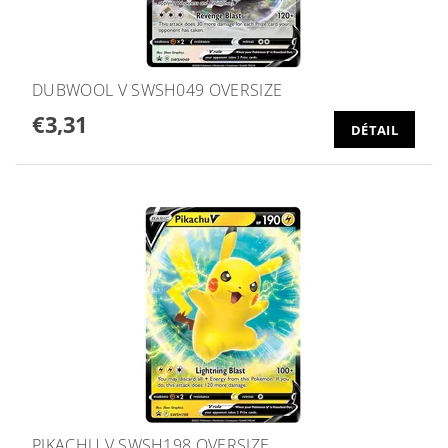
DUBWOOL V SWSH049 OVERSIZE
€3,31
DÉTAIL
PIKACHU V SWSH198 OVERSIZE