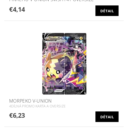
€4,14
DÉTAIL
MORPEKO V-UNION
4DÍLNÁ PROMO KARTA A OVERSIZE
€6,23
DÉTAIL