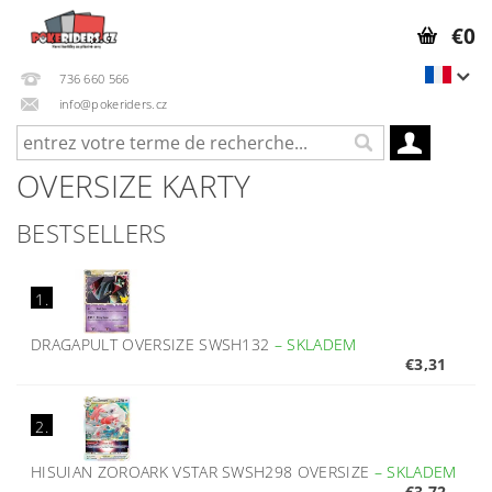
€0
736 660 566
info@pokeriders.cz
OVERSIZE KARTY
BESTSELLERS
1.
DRAGAPULT OVERSIZE SWSH132
–
SKLADEM
€3,31
2.
HISUIAN ZOROARK VSTAR SWSH298 OVERSIZE
–
SKLADEM
€3,72