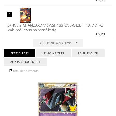
3.
LANCE'S CHARIZARD V SWSH133 OVERSIZE
–
NA DOTAZ
Malé poškození na hraně karty
€6,23
PLUS D'INFORMATIONS
BESTSELLERS
LE MOINS CHER
LE PLUS CHER
ALPHABÉTIQUEMENT
17
total des éléments