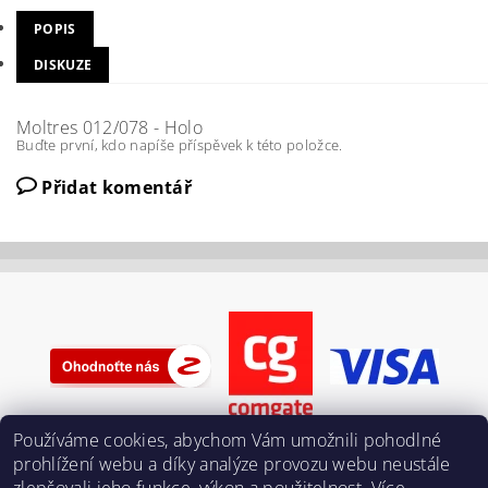
POPIS
DISKUZE
Moltres 012/078 - Holo
Buďte první, kdo napíše příspěvek k této položce.
Přidat komentář
Používáme cookies, abychom Vám umožnili pohodlné
prohlížení webu a díky analýze provozu webu neustále