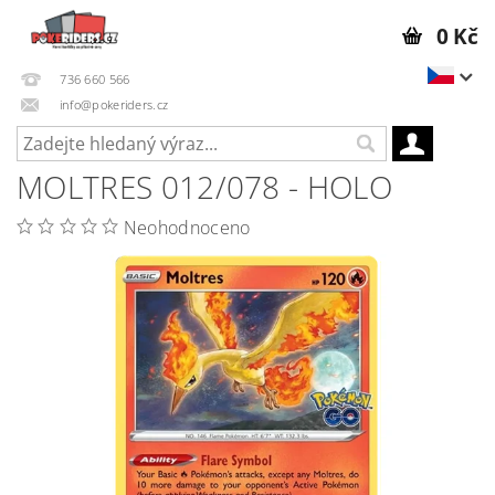
0 Kč
736 660 566
info@pokeriders.cz
MOLTRES 012/078 - HOLO
Neohodnoceno