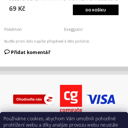
69 Kč
Pokémon
Exeggutor
Buďte první, kdo napíše příspěvek k této položce.
Přidat komentář
Používáme cookies, abychom Vám umožnili pohodlné
prohlížení webu a díky analýze provozu webu neustále