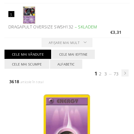
3.
DRAGAPULT OVERSIZE SWSH132
–
SKLADEM
€3,31
AFIŞARE MAI MULT
CELE MAI VÂNDUTE
CELE MAI IEFTINE
CELE MAI SCUMPE
ALFABETIC
1
...
2
3
73
3618
articole în total