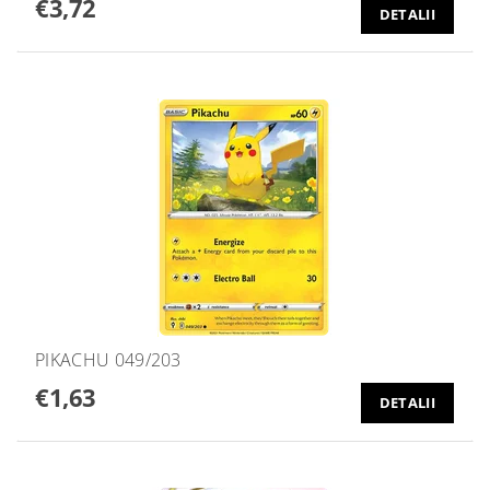
€3,72
DETALII
PIKACHU 049/203
€1,63
DETALII