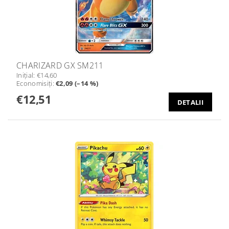
CHARIZARD GX SM211
Iniţial:
€14,60
Economisiţi
:
€2,09 (–14 %)
€12,51
DETALII