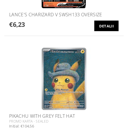
LANCE'S CHARIZARD V SWSH133 OVERSIZE
€6,23
DETALII
PIKACHU WITH GREY FELT HAT
PROMO KARTA - SEALED
Iniţial:
€104,56