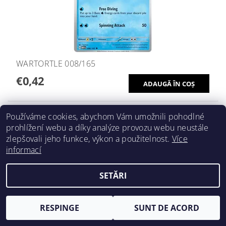
WARTORTLE 008/165
€0,42
Používáme cookies, abychom Vám umožnili pohodlné
prohlížení webu a díky analýze provozu webu neustále
zlepšovali jeho funkce, výkon a použitelnost.
Více
informací
SETĂRI
RESPINGE
SUNT DE ACORD