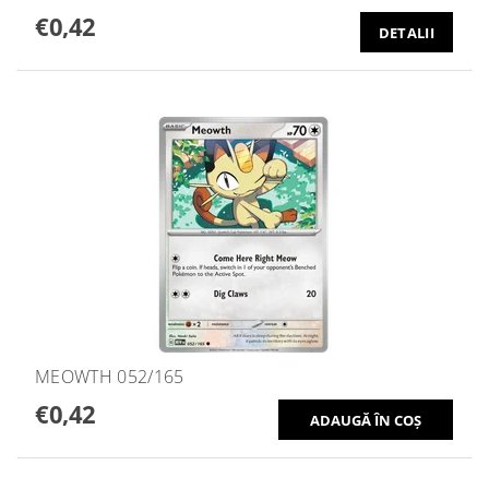
€0,42
DETALII
MEOWTH 052/165
€0,42