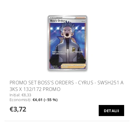
PROMO SET BOSS'S ORDERS - CYRUS - SWSH251 A
3KS X 132/172 PROMO
Iniţial:
€8,33
Economisiţi
:
€4,61 (–55 %)
€3,72
DETALII