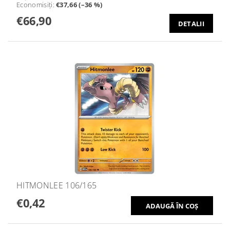
Economisiţi
:
€37,66 (–36 %)
€66,90
DETALII
HITMONLEE 106/165
€0,42