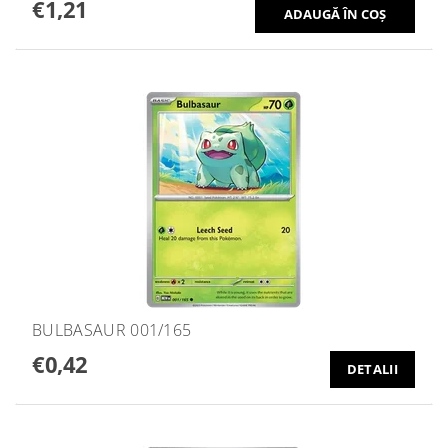
€1,21
BULBASAUR 001/165
€0,42
DETALII