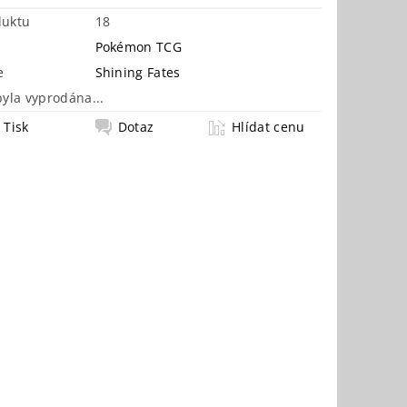
duktu
18
Pokémon TCG
e
Shining Fates
byla vyprodána...
Tisk
Dotaz
Hlídat cenu