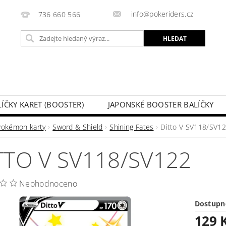
info@pokeriders.cz
736 660 566
LÍČKY KARET (BOOSTER)
JAPONSKÉ BOOSTER BALÍČKY
LECHOVÉ KRABIČKY
POKÉMON KARTY
HOTOVÉ BA
Pokémon karty
Sword & Shield
Shining Fates
Ditto V SV118/SV1
KAZ
SOUTĚŽE A AKCE
MOJE OBJEDNÁVKA
TTO V SV118/SV122
Neohodnoceno
Dostupn
129 