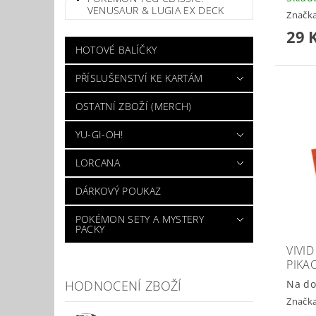
VENUSAUR & LUGIA EX DECK
Značk
29 
HOTOVÉ BALÍČKY
PŘÍSLUŠENSTVÍ KE KARTÁM
OSTATNÍ ZBOŽÍ (MERCH)
YU-GI-OH!
LORCANA
DÁRKOVÝ POUKAZ
POKÉMON SETY A MYSTERY
PACKY
VIVI
PIKA
HODNOCENÍ ZBOŽÍ
Na do
Značk