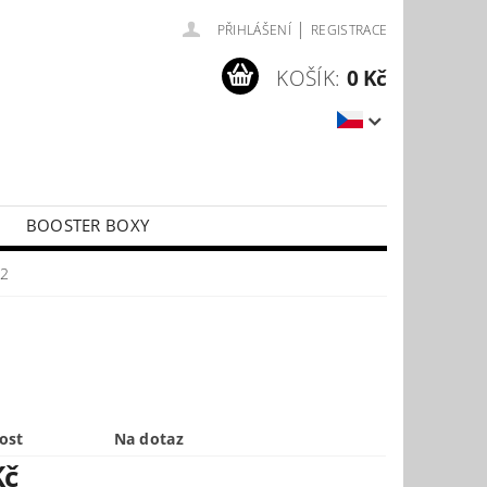
|
PŘIHLÁŠENÍ
REGISTRACE
KOŠÍK:
0 Kč
BOOSTER BOXY
LÍČKY
PŘÍSLUŠENSTVÍ KE KARTÁM
22
ost
Na dotaz
Kč