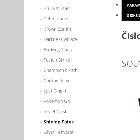
PARAM
Brilliant Stars
DISKU
Celebrations
Crown Zenith
Čísl
Darkness Ablaze
Evolving Skies
Fusion Strike
SOU
Champion’s Path
Chilling Reign
Lost Origin
Pokémon Go
Rebel Clash
Shining Fates
Silver Tempest