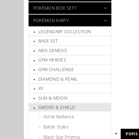
POKÉMON BOX SETY
POKÉMON KARTY
LEGENDARY COLLECTION
BASE SET
NEO GENESIS
GYM HEROES
GYM CHALLENGE
DIAMOND & PEARL
XY
SUN & MOON
SWORD & SHIELD
Astral Radiance
Battle Styles
POPIS
Black Star Promos