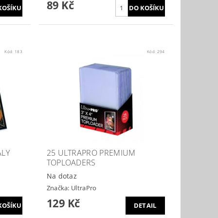
89 Kč
Kód:
183
Kód:
294
ALY
25 ULTRAPRO PREMIUM
TOPLOADERS
Na dotaz
Značka:
UltraPro
129 Kč
DETAIL