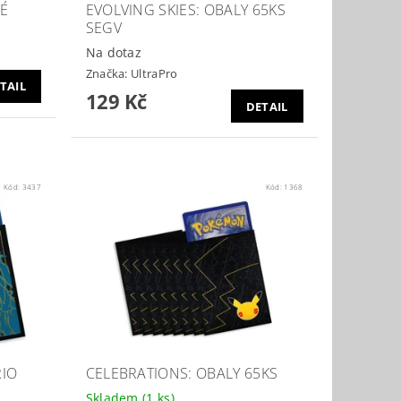
NÉ
EVOLVING SKIES: OBALY 65KS
SEGV
Na dotaz
Značka:
UltraPro
TAIL
129 Kč
DETAIL
Kód:
3437
Kód:
1368
RIO
CELEBRATIONS: OBALY 65KS
Skladem
(1 ks)