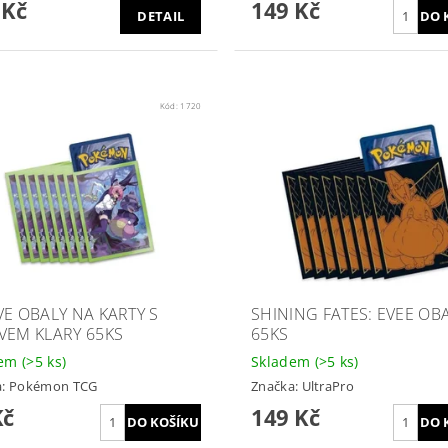
 Kč
149 Kč
DETAIL
Kód:
1720
VE OBALY NA KARTY S
SHINING FATES: EVEE OB
VEM KLARY 65KS
65KS
dem
(>5 ks)
Skladem
(>5 ks)
a:
Pokémon TCG
Značka:
UltraPro
Kč
149 Kč