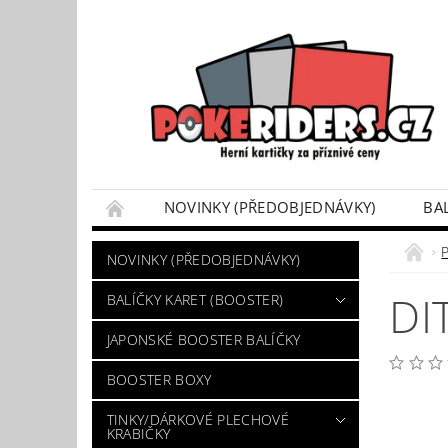
NOVINKY (PŘEDOBJEDNÁVKY)
BA
POKÉMON BOX SETY
TINKY/DÁRKOVÉ P
NOVINKY (PŘEDOBJEDNÁVKY)
VÝKUP POKÉMON KARET
DÁRKOVÝ POU
DI
BALÍČKY KARET (BOOSTER)
JAPONSKÉ BOOSTER BALÍČKY
BOOSTER BOXY
TINKY/DÁRKOVÉ PLECHOVÉ
KRABIČKY