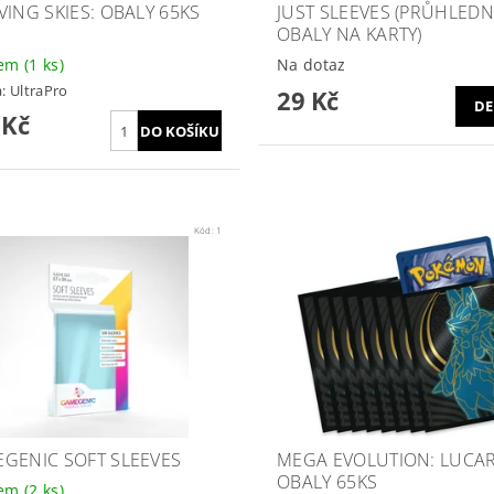
VING SKIES: OBALY 65KS
JUST SLEEVES (PRŮHLED
OBALY NA KARTY)
dem
(1 ks)
Na dotaz
a:
UltraPro
29 Kč
DE
 Kč
Kód:
1
GENIC SOFT SLEEVES
MEGA EVOLUTION: LUCA
OBALY 65KS
dem
(2 ks)