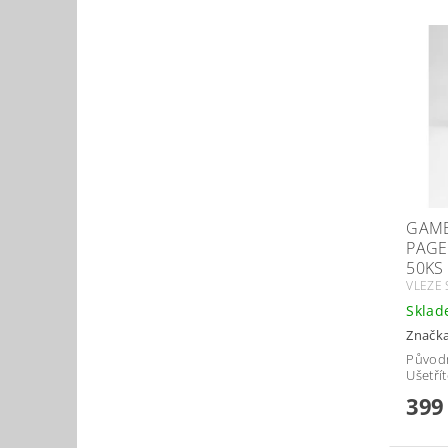
GAME
PAGES
50KS
VLEZE 
Skla
Značk
Původ
Ušetří
399