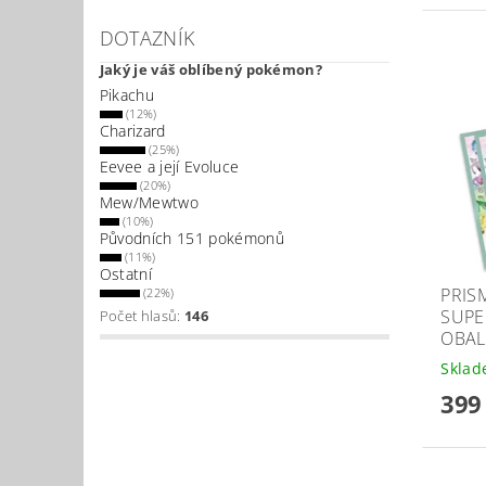
DOTAZNÍK
Jaký je váš oblíbený pokémon?
Pikachu
(12%)
Charizard
(25%)
Eevee a její Evoluce
(20%)
Mew/Mewtwo
(10%)
Původních 151 pokémonů
(11%)
Ostatní
PRIS
(22%)
SUPE
Počet hlasů:
146
OBAL
Skla
399