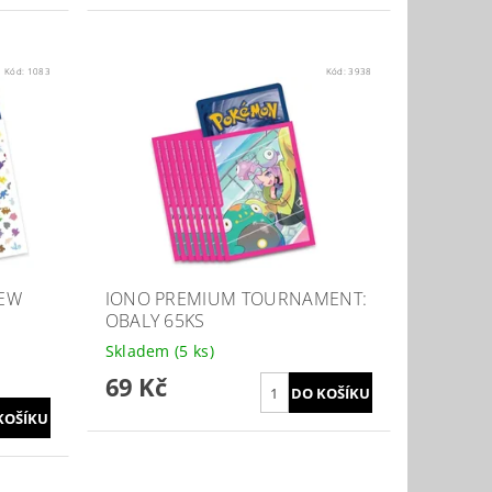
Kód:
1083
Kód:
3938
MEW
IONO PREMIUM TOURNAMENT:
OBALY 65KS
Skladem
(5 ks)
69 Kč