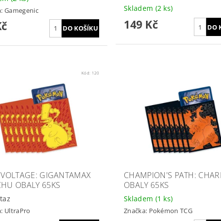
Skladem
(2 ks)
a:
Gamegenic
149 Kč
Kč
Kód:
120
D VOLTAGE: GIGANTAMAX
CHAMPION'S PATH: CHAR
CHU OBALY 65KS
OBALY 65KS
taz
Skladem
(1 ks)
a:
UltraPro
Značka:
Pokémon TCG