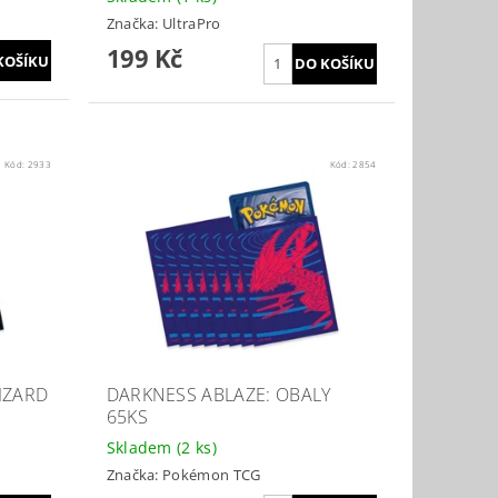
Značka:
UltraPro
199 Kč
Kód:
2933
Kód:
2854
IZARD
DARKNESS ABLAZE: OBALY
65KS
Skladem
(2 ks)
Značka:
Pokémon TCG