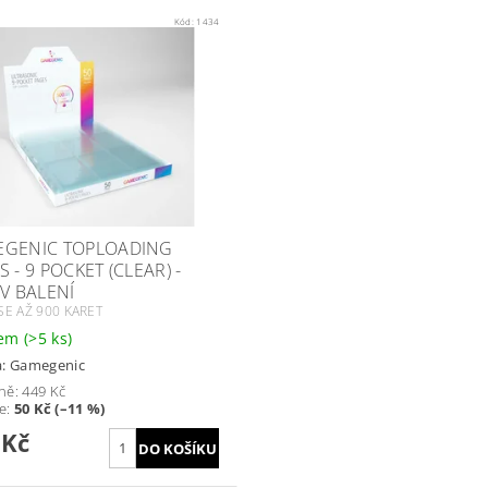
Kód:
1434
GENIC TOPLOADING
 - 9 POCKET (CLEAR) -
 V BALENÍ
SE AŽ 900 KARET
dem
(>5 ks)
a:
Gamegenic
ně:
449 Kč
te
:
50 Kč (–11 %)
 Kč