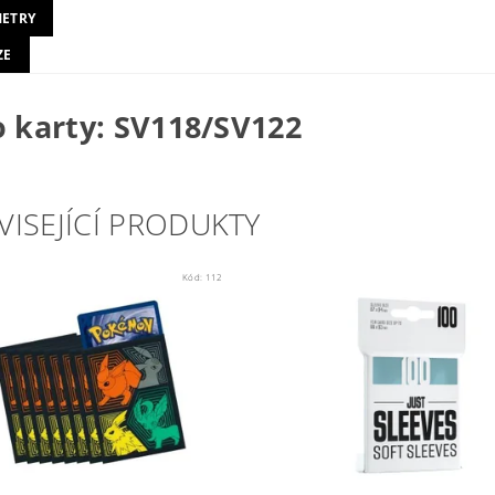
ETRY
ZE
o karty:
SV118/SV122
VISEJÍCÍ PRODUKTY
Kód:
112