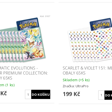
Kód:
3937
MATIC EVOLUTIONS -
SCARLET & VIOLET 151: 
R PREMIUM COLLECTION:
OBALY 65KS
Y 65KS
Skladem
(>5 ks)
dem
(1 ks)
Značka:
UltraPro
 Kč
199 Kč