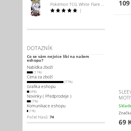
109
Pokémon TCG White Flare Booster
|
DOTAZNÍK
Co se vám nejvíce líbí na našem
eshopu?
Nabídka zboží
(11%)
Cena za zboží
(77%)
Grafika eshopu
SLEE
(4%)
Novinky ( Předprodeje )
MOTI
(7%)
Skla
Komunikace eshopu
(1%)
Značk
Počet hlasů:
74
69 