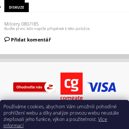
DISKUZE
Milcery 080/185
Buďte první, kdo napíše příspěvek k této položce.
Přidat komentář
Používáme cookies, abychom Vám umožnili pohodlné
prohlížení webu a díky analýze provozu webu neustále
zlepšovali jeho funkce, výkon a použitelnost.
Více
informací