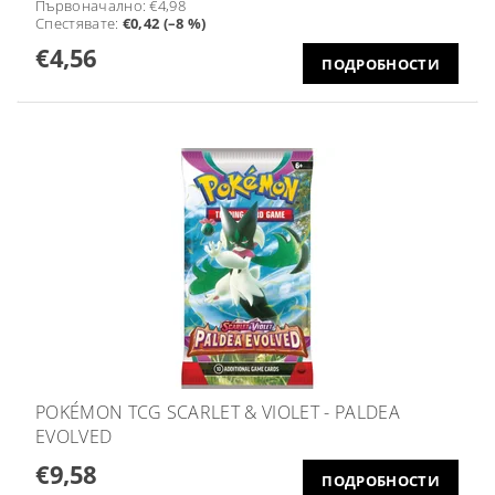
Първоначално:
€4,98
Спестявате
:
€0,42 (–8 %)
€4,56
ПОДРОБНОСТИ
POKÉMON TCG SCARLET & VIOLET - PALDEA
EVOLVED
€9,58
ПОДРОБНОСТИ