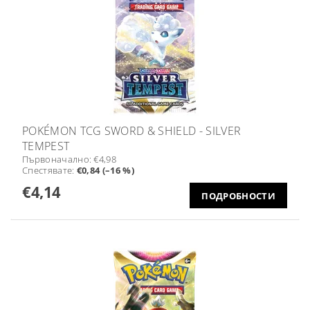
POKÉMON TCG SWORD & SHIELD - SILVER
TEMPEST
Първоначално:
€4,98
Спестявате
:
€0,84 (–16 %)
€4,14
ПОДРОБНОСТИ