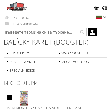
€0
736 660 566
info@pokeriders.cz
BALÍČKY KARET (BOOSTER)
SUN & MOON
SWORD & SHIELD
SCARLET & VIOLET
MEGA EVOLUTION
SPECIÁLNÍ EDICE
БЕСТСЕЛЪРИ
1.
POKÉMON TCG SCARLET & VIOLET - PRISMATIC