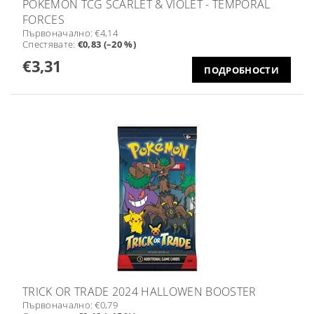
POKÉMON TCG SCARLET & VIOLET - TEMPORAL
FORCES
Първоначално:
€4,14
Спестявате
:
€0,83 (–20 %)
€3,31
ПОДРОБНОСТИ
TRICK OR TRADE 2024 HALLOWEN BOOSTER
Първоначално:
€0,79