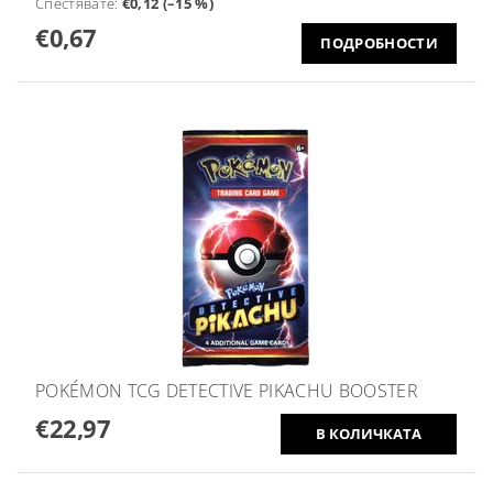
Спестявате
:
€0,12 (–15 %)
€0,67
ПОДРОБНОСТИ
POKÉMON TCG DETECTIVE PIKACHU BOOSTER
€22,97