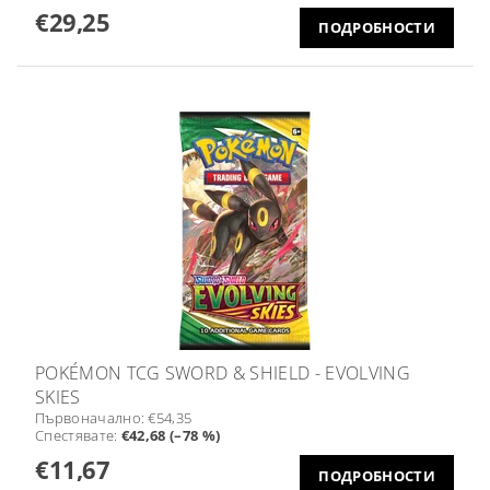
€29,25
ПОДРОБНОСТИ
POKÉMON TCG SWORD & SHIELD - EVOLVING
SKIES
Първоначално:
€54,35
Спестявате
:
€42,68 (–78 %)
€11,67
ПОДРОБНОСТИ