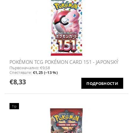
POKÉMON TCG POKÉMON CARD 151 - JAPONSKÝ
Първоначално:
€9,58
Спестявате
:
€1,25 (–13 %)
€8,33
ПОДРОБНОСТИ
Tip