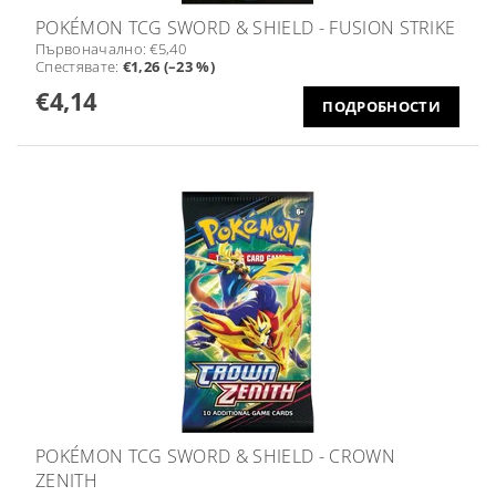
POKÉMON TCG SWORD & SHIELD - FUSION STRIKE
Първоначално:
€5,40
Спестявате
:
€1,26 (–23 %)
€4,14
ПОДРОБНОСТИ
POKÉMON TCG SWORD & SHIELD - CROWN
ZENITH