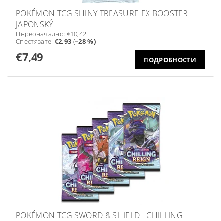
POKÉMON TCG SHINY TREASURE EX BOOSTER -
JAPONSKÝ
Първоначално:
€10,42
Спестявате
:
€2,93 (–28 %)
€7,49
ПОДРОБНОСТИ
POKÉMON TCG SWORD & SHIELD - CHILLING