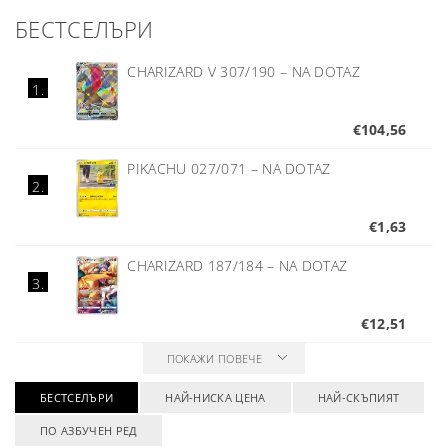
БЕСТСЕЛЪРИ
CHARIZARD V 307/190
–
NA DOTAZ
1.
€104,56
PIKACHU 027/071
–
NA DOTAZ
2.
€1,63
CHARIZARD 187/184
–
NA DOTAZ
3.
€12,51
ПОКАЖИ ПОВЕЧЕ
БЕСТСЕЛЪРИ
НАЙ-НИСКА ЦЕНА
НАЙ-СКЪПИЯТ
ПО АЗБУЧЕН РЕД