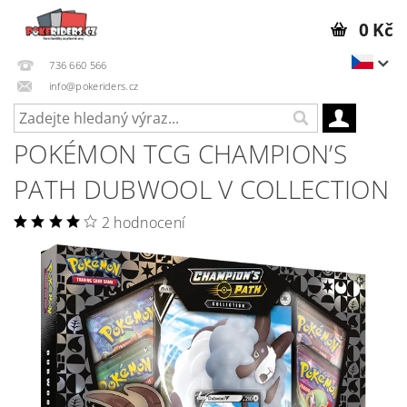
0 Kč
736 660 566
info@pokeriders.cz
POKÉMON TCG CHAMPION’S
PATH DUBWOOL V COLLECTION
2 hodnocení