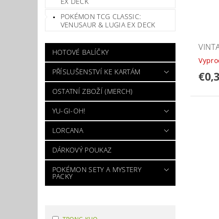
EX DECK
POKÉMON TCG CLASSIC:
VENUSAUR & LUGIA EX DECK
VINT
HOTOVÉ BALÍČKY
Vypr
PŘÍSLUŠENSTVÍ KE KARTÁM
€0,
OSTATNÍ ZBOŽÍ (MERCH)
YU-GI-OH!
LORCANA
DÁRKOVÝ POUKAZ
POKÉMON SETY A MYSTERY
PACKY