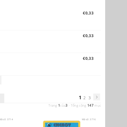
€0,33
€0,33
€0,33
1
2
3
1
3
147
Trang
của
-
Tổng cộng
mục
Mã số:
3714
Mã số:
3716