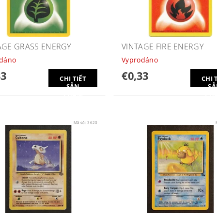
AGE GRASS ENERGY
VINTAGE FIRE ENERGY
odáno
Vyprodáno
33
€0,33
CHI TIẾT
CHI 
SẢN
SẢ
PHẨM
PH
Mã số:
3620