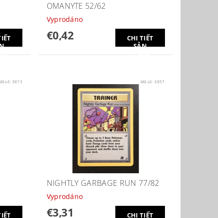
OMANYTE 52/62
Vyprodáno
€0,42
TIẾT
CHI TIẾT
N
SẢN
ẨM
PHẨM
Mã số:
3873
Mã số:
3857
NIGHTLY GARBAGE RUN 77/82
Vyprodáno
€3,31
TIẾT
CHI TIẾT