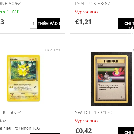
NE 50/64
PSYDUCK 53/62
dem
(1 Cái)
Vyprodáno
63
€1,21
CHI 
SẢ
PH
Mã số:
2078
CHU 60/64
SWITCH 123/130
taz
Vyprodáno
g hiệu:
Pokémon TCG
€0,42
CHI 