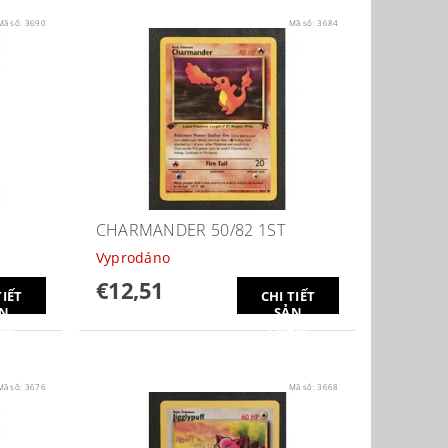
Mã số:
3690
Mã số:
3684
CHARMANDER 50/82 1ST
Vyprodáno
€12,51
TIẾT
CHI TIẾT
N
SẢN
ẨM
PHẨM
Mã số:
3676
Mã số:
3668