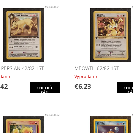
Mã số:
3691
 PERSIAN 42/82 1ST
MEOWTH 62/82 1ST
odáno
Vyprodáno
,42
€6,23
CHI TIẾT
CHI 
SẢN
SẢ
PHẨM
PH
Mã số:
3682