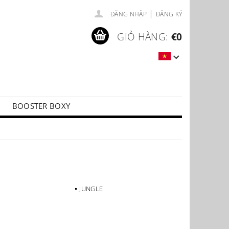
|
ĐĂNG NHẬP
ĐĂNG KÝ
GIỎ HÀNG:
€0
BOOSTER BOXY
LÍČKY
PŘÍSLUŠENSTVÍ KE KARTÁM
JUNGLE