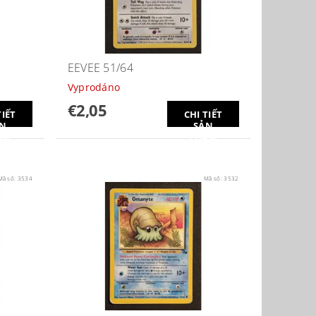
EEVEE 51/64
Vyprodáno
€2,05
TIẾT
CHI TIẾT
N
SẢN
ẨM
PHẨM
Mã số:
3534
Mã số:
3532