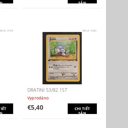
N
SẢN
ẨM
PHẨM
Mã số:
3749
Mã số:
3692
DRATINI 53/82 1ST
Vyprodáno
€5,40
TIẾT
CHI TIẾT
N
SẢN
ẨM
PHẨM