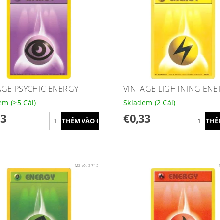
AGE PSYCHIC ENERGY
VINTAGE LIGHTNING ENE
dem
(>5 Cái)
Skladem
(2 Cái)
33
€0,33
Mã số:
3715