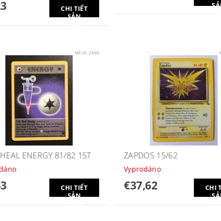
23
SẢ
CHI TIẾT
PH
SẢN
PHẨM
Mã số:
3849
 HEAL ENERGY 81/82 1ST
ZAPDOS 15/62
odáno
Vyprodáno
63
€37,62
CHI TIẾT
CHI 
SẢN
SẢ
PHẨM
PH