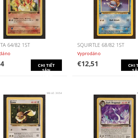
TA 64/82 1ST
SQUIRTLE 68/82 1ST
odáno
Vyprodáno
14
€12,51
CHI TIẾT
CHI 
SẢN
SẢ
PHẨM
PH
Mã số:
3654