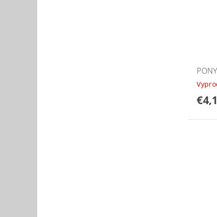
PONY
Vypr
€4,