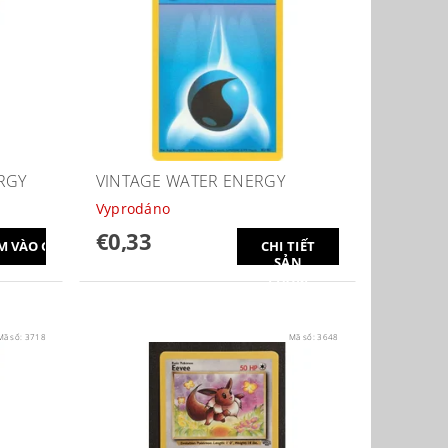
RGY
VINTAGE WATER ENERGY
Vyprodáno
€0,33
CHI TIẾT
SẢN
PHẨM
Mã số:
3718
Mã số:
3648