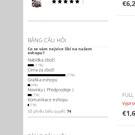
|
€6,
BẢNG CÂU HỎI
Co se vám nejvíce líbí na našem
eshopu?
Nabídka zboží
(11%)
Cena za zboží
(77%)
Grafika eshopu
(4%)
Novinky ( Předprodeje )
FULL
(7%)
Komunikace eshopu
Vypr
(1%)
€1,
Số phiếu biểu quyết:
74