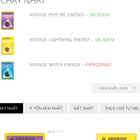
 CHẠY NHẤT
VINTAGE PSYCHIC ENERGY
–
SKLADEM
VINTAGE LIGHTNING ENERGY
–
SKLADEM
VINTAGE WATER ENERGY
–
VYPRODÁNO
HIỆN NHIỀU HƠN
HẠY NHẤT
ÍT TỐN KÉM NHẤT
ĐẮT NHẤT
THEO THỨ TỰ ABC
Mã số:
3713