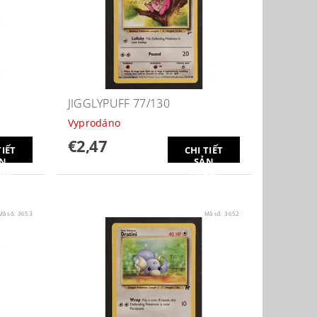
JIGGLYPUFF 77/130
Vyprodáno
€2,47
TIẾT
CHI TIẾT
N
SẢN
ẨM
PHẨM
Mã số:
3653
Mã số:
3652