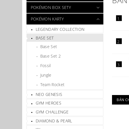
BÁN
POKÉMON BOX SETY
1.
POKÉMON KARTY
LEGENDARY COLLECTION
BASE SET
2.
Base Set
Base Set 2
3.
Fossil
Jungle
Team Rocket
NEO GENESIS
BÁN C
GYM HEROES
GYM CHALLENGE
DIAMOND & PEARL