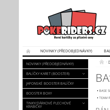
NOVINKY (PŘEDOBJEDNÁVKY)
BA
POKÉMON BOX SETY
TINKY/DÁRKOVÉ P
NOVINKY (PŘEDOBJEDNÁVKY)
VÝKUP POKÉMON KARET
DÁRKOVÝ POU
BA
BALÍČKY KARET (BOOSTER)
JAPONSKÉ BOOSTER BALÍČKY
BASE S
BOOSTER BOXY
TEAM 
TINKY/DÁRKOVÉ PLECHOVÉ
KRABIČKY