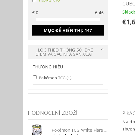
TRONG KHO
CUBO
Skla
€
0
€
46
€1,
MỤC ĐỂ HIỂN THỊ:
147
LỌC THEO THÔNG SỐ, ĐẶC
ĐIỂM VÀ CÁC NHÀ SẢN XUẤT
THƯƠNG HIỆU
Pokémon TCG
(1)
HODNOCENÍ ZBOŽÍ
PIKA
Na do
Thươn
Pokémon TCG White Flare Booster