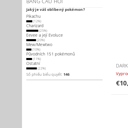
BẢNG CÂU HỎI
Jaký je váš oblíbený pokémon?
Pikachu
(12%)
Charizard
(25%)
Eevee a její Evoluce
(20%)
Mew/Mewtwo
(10%)
Původních 151 pokémonů
(11%)
Ostatní
DARK
(22%)
Vypr
Số phiếu biểu quyết:
146
€10