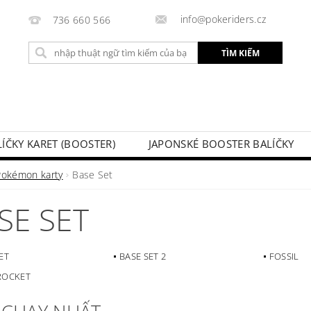
info@pokeriders.cz
736 660 566
LÍČKY KARET (BOOSTER)
JAPONSKÉ BOOSTER BALÍČKY
LECHOVÉ KRABIČKY
POKÉMON KARTY
HOTOVÉ BA
Pokémon karty
Base Set
KAZ
SOUTĚŽE A AKCE
ĐƠN HÀNG CỦA TÔI
SE SET
ET
BASE SET 2
FOSSIL
ROCKET