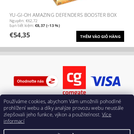
YU-GI-OH AMAZING DEFENDERS BOOSTER BOX
Nguyên:
€62,72
bạn tiết kiệm
:
€8,37 (–13 %)
€54,35
Používáme cookies, abychom Vám umožnili pohodlné
prohlížení webu a díky analýze provozu webu neustále
zlepšovali jeho funkce, výkon a použitelnost.
Více
informací