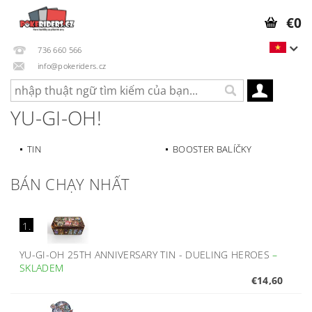
€0
736 660 566
info@pokeriders.cz
YU-GI-OH!
TIN
BOOSTER BALÍČKY
BÁN CHẠY NHẤT
1.
YU-GI-OH 25TH ANNIVERSARY TIN - DUELING HEROES
–
SKLADEM
€14,60