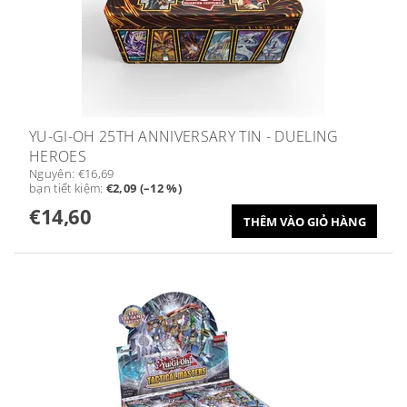
YU-GI-OH 25TH ANNIVERSARY TIN - DUELING
HEROES
Nguyên:
€16,69
bạn tiết kiệm
:
€2,09 (–12 %)
€14,60