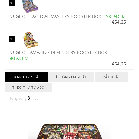
2.
YU-GI-OH TACTICAL MASTERS BOOSTER BOX
–
SKLADEM
€54,35
3.
YU-GI-OH AMAZING DEFENDERS BOOSTER BOX
–
SKLADEM
€54,35
BÁN CHẠY NHẤT
ÍT TỐN KÉM NHẤT
ĐẮT NHẤT
THEO THỨ TỰ ABC
3
Tổng cộng
mục