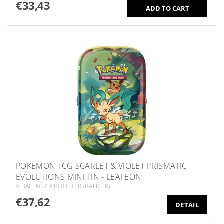
€33,43
POKÉMON TCG SCARLET & VIOLET PRISMATIC
EVOLUTIONS MINI TIN - LEAFEON
V BALENÍ 2 X BOOSTER (BALÍČEK)
€37,62
DETAIL