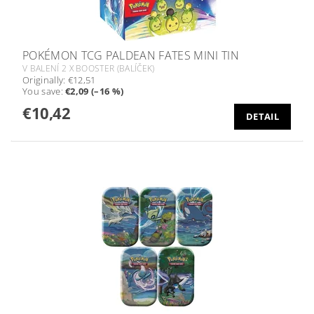
POKÉMON TCG PALDEAN FATES MINI TIN
V BALENÍ 2 X BOOSTER (BALÍČEK)
Originally:
€12,51
You save
:
€2,09 (–16 %)
€10,42
DETAIL