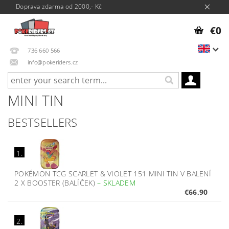
Doprava zdarma od 2000,- Kč
€0
736 660 566
info@pokeriders.cz
MINI TIN
BESTSELLERS
1.
POKÉMON TCG SCARLET & VIOLET 151 MINI TIN V BALENÍ
2 X BOOSTER (BALÍČEK)
–
SKLADEM
€66,90
2.