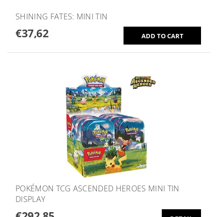
SHINING FATES: MINI TIN
€37,62
POKÉMON TCG ASCENDED HEROES MINI TIN
DISPLAY
€292,85