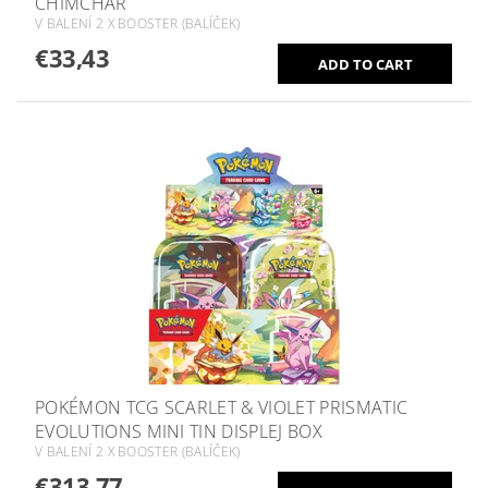
CHIMCHAR
V BALENÍ 2 X BOOSTER (BALÍČEK)
€33,43
POKÉMON TCG SCARLET & VIOLET PRISMATIC
EVOLUTIONS MINI TIN DISPLEJ BOX
V BALENÍ 2 X BOOSTER (BALÍČEK)
€313,77