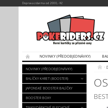
Doprava zdarma od 2000,- Kč
NOVINKY (PŘEDOBJEDNÁVKY)
BA
POKÉMON BOX SETY
TINKY/DÁRKOVÉ P
P
NOVINKY (PŘEDOBJEDNÁVKY)
VÝKUP POKÉMON KARET
DÁRKOVÝ POU
OS
BALÍČKY KARET (BOOSTER)
JAPONSKÉ BOOSTER BALÍČKY
BES
BOOSTER BOXY
TINKY/DÁRKOVÉ PLECHOVÉ