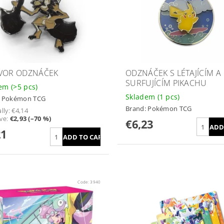
VOR ODZNÁČEK
ODZNÁČEK S LÉTAJÍCÍM A
SURFUJÍCÍM PIKACHU
dem
(>5 pcs)
Skladem
(1 pcs)
:
Pokémon TCG
Brand:
Pokémon TCG
lly:
€4,14
ve
:
€2,93 (–70 %)
€6,23
21
Code:
3940