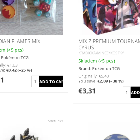
DIAN FLAMES MIX
MIX Z PREMIUM TOURNA
CYRUS
dem
(>5 pcs)
KRABIČKA/MINCE/KOSTKY
:
Pokémon TCG
Skladem
(>5 pcs)
lly:
€1,63
Brand:
Pokémon TCG
ve
:
€0,42 (–25 %)
Originally:
€5,40
21
You save
:
€2,09 (–38 %)
€3,31
Code:
1424