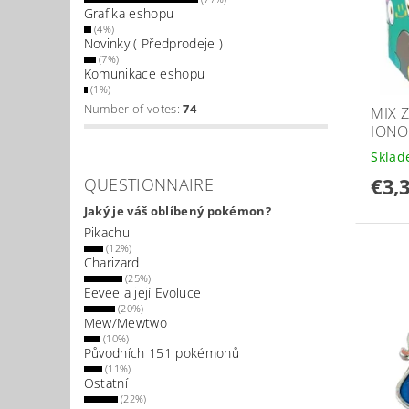
Grafika eshopu
(4%)
Novinky ( Předprodeje )
(7%)
Komunikace eshopu
(1%)
Number of votes:
74
MIX 
IONO
Skla
€3,
QUESTIONNAIRE
Jaký je váš oblíbený pokémon?
Pikachu
(12%)
Charizard
(25%)
Eevee a její Evoluce
(20%)
Mew/Mewtwo
(10%)
Původních 151 pokémonů
(11%)
Ostatní
(22%)