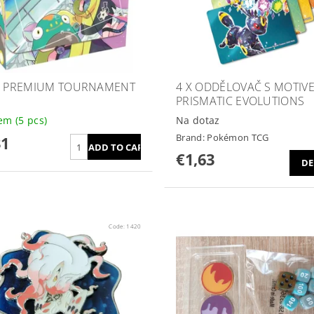
Z PREMIUM TOURNAMENT
4 X ODDĚLOVAČ S MOTIV
PRISMATIC EVOLUTIONS
dem
(5 pcs)
Na dotaz
Brand:
Pokémon TCG
31
€1,63
DE
Code:
1420