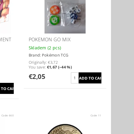
MENT
POKEMON GO MIX
Skladem
(2 pcs)
Brand:
Pokémon TCG
Originally:
€3,72
You save
:
€1,67 (–44 %)
€2,05
Code:
660
Code:
11