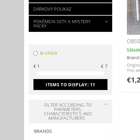
DÁRKOVÝ POUKAZ
POKÉMON SETY A MYSTERY
PACKY
OBSI
Skla
IN STOCK
Brand
Origina
€
1
€
7
You sa
€1,
ITEMS TO DISPLAY:
11
FILTER ACCORDING TO
PARAMETERS,
CHARACTERISTICS AND
MANUFACTURERS
BRANDS