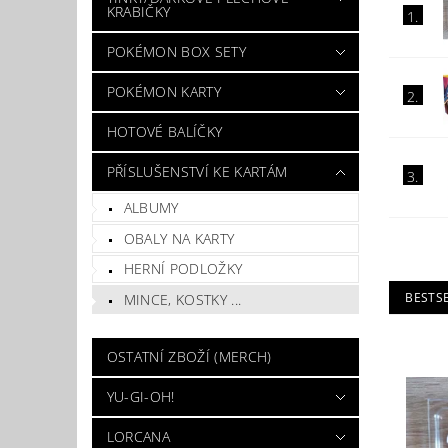
KRABIČKY
1.
POKÉMON BOX SETY
POKÉMON KARTY
2.
HOTOVÉ BALÍČKY
PŘÍSLUŠENSTVÍ KE KARTÁM
3.
ALBUMY
OBALY NA KARTY
HERNÍ PODLOŽKY
BESTS
MINCE, KOSTKY ...
OSTATNÍ ZBOŽÍ (MERCH)
YU-GI-OH!
LORCANA