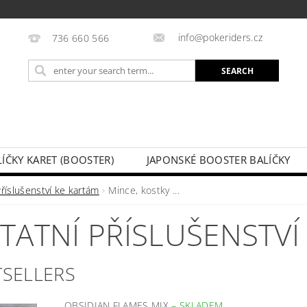
info@pokeriders.cz
736 660 566
LÍČKY KARET (BOOSTER)
JAPONSKÉ BOOSTER BALÍČKY
LECHOVÉ KRABIČKY
POKÉMON KARTY
HOTOVÉ BA
říslušenství ke kartám
Mince, kostky ...
KAZ
SOUTĚŽE A AKCE
MY ORDER
TATNÍ PŘÍSLUŠENSTVÍ
TSELLERS
OBSIDIAN FLAMES MIX
–
SKLADEM