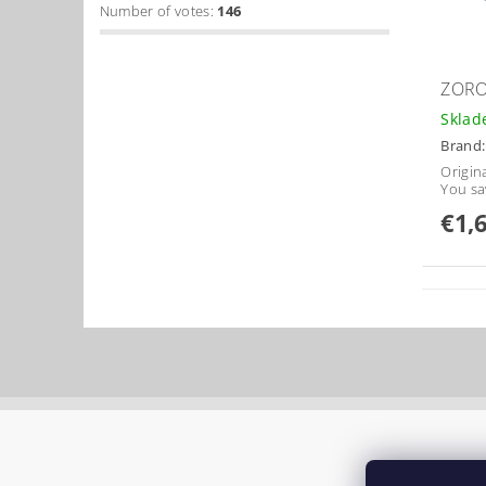
Number of votes:
146
ZORO
Skla
Brand
Origina
You sa
€1,