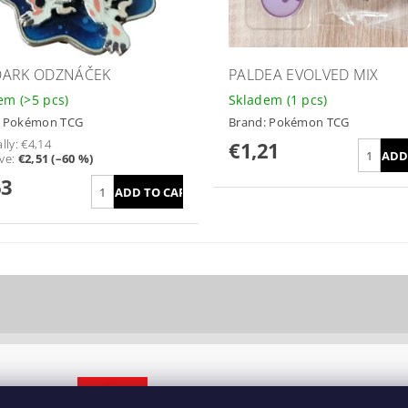
ARK ODZNÁČEK
PALDEA EVOLVED MIX
dem
(>5 pcs)
Skladem
(1 pcs)
:
Pokémon TCG
Brand:
Pokémon TCG
lly:
€4,14
€1,21
ve
:
€2,51 (–60 %)
63