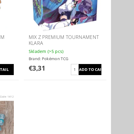
EM
MIX Z PREMIUM TOURNAMENT
KLARA
Skladem
(>5 pcs)
Brand:
Pokémon TCG
€3,31
TAIL
Code:
1412