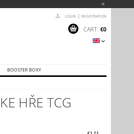
|
LOGIN
REGISTRATION
CART:
€0
BOOSTER BOXY
LÍČKY
PŘÍSLUŠENSTVÍ KE KARTÁM
 KE HŘE TCG
€1,21