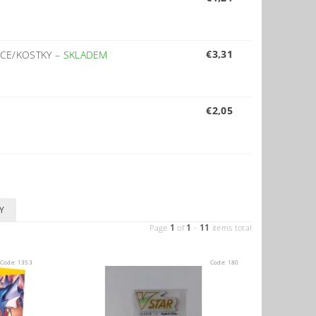
€3,31
NCE/KOSTKY
–
SKLADEM
€2,05
Y
1
1
11
Page
of
-
items total
Code:
1353
Code:
180