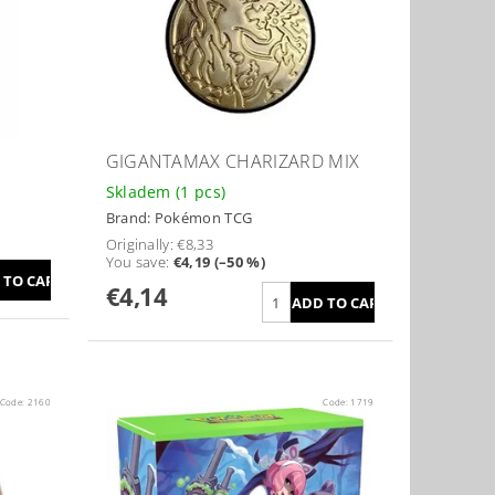
GIGANTAMAX CHARIZARD MIX
Skladem
(1 pcs)
Brand:
Pokémon TCG
Originally:
€8,33
You save
:
€4,19 (–50 %)
€4,14
Code:
2160
Code:
1719