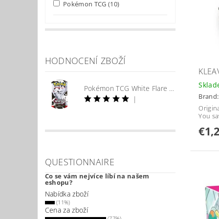
Pokémon TCG
(10)
HODNOCENÍ ZBOŽÍ
KLEA
Skla
Pokémon TCG White Flare Booster
Brand
|
Origina
You sa
€1,
QUESTIONNAIRE
Co se vám nejvíce líbí na našem
eshopu?
Nabídka zboží
(11%)
Cena za zboží
(77%)