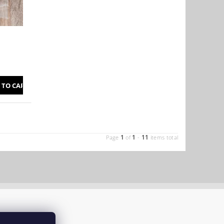
1
1
11
Page
of
-
items total