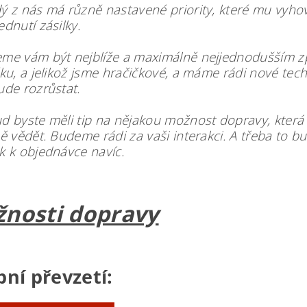
ý z nás má různě nastavené priority, které mu vyho
ednutí zásilky.
me vám být nejblíže a maximálně nejjednodušším 
čku, a jelikož jsme hračičkové, a máme rádi nové tec
ude rozrůstat.
d byste měli tip na nějakou možnost dopravy, která 
ně vědět. Budeme rádi za vaši interakci. A třeba to b
k k objednávce navíc.
nosti dopravy
ní převzetí: