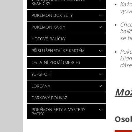
Každ
KRABIČKY
vyzv
POKÉMON BOX SETY
Chce
POKÉMON KARTY
balí
se b
HOTOVÉ BALÍČKY
PŘÍSLUŠENSTVÍ KE KARTÁM
Poku
klid
OSTATNÍ ZBOŽÍ (MERCH)
dáre
YU-GI-OH!
LORCANA
Mož
DÁRKOVÝ POUKAZ
POKÉMON SETY A MYSTERY
PACKY
Osob