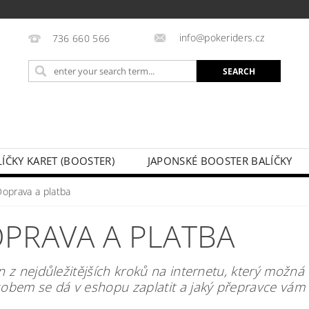
info@pokeriders.cz
736 660 566
LÍČKY KARET (BOOSTER)
JAPONSKÉ BOOSTER BALÍČKY
LECHOVÉ KRABIČKY
POKÉMON KARTY
HOTOVÉ BA
Doprava a platba
KAZ
SOUTĚŽE A AKCE
MY ORDER
PRAVA A PLATBA
n z nejdůležitějších kroků na internetu, který možná 
obem se dá v eshopu zaplatit a jaký přepravce vám d