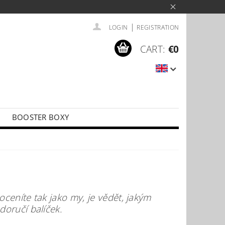
|
LOGIN
REGISTRATION
CART:
€0
BOOSTER BOXY
LÍČKY
PŘÍSLUŠENSTVÍ KE KARTÁM
oceníte tak jako my, je vědět, jakým
oručí balíček.