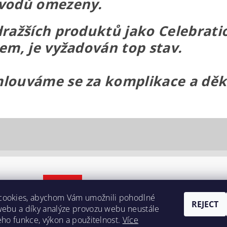
vodů omezeny.
dražších produktů jako Celebratio
jem, je vyžadován top stav.
louváme se za komplikace a děk
cookies, abychom Vám umožnili pohodlné
REJECT
webu a díky analýze provozu webu neustále
jeho funkce, výkon a použitelnost.
Více