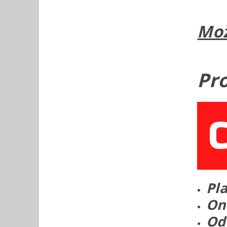
Mož
Pr
Pl
On
Od