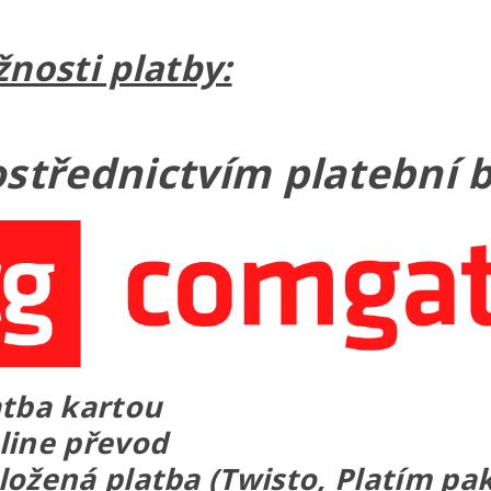
nosti platby:
ostřednictvím platební 
atba kartou
line převod
ložená platba (Twisto, Platím pak