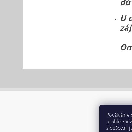
dů
U 
zá
Om
Používáme 
prohlížení 
zlepšovali 