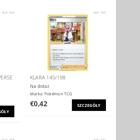
Kod :
564
Kod :
563
VERSE
KLARA 145/198
Na dotaz
Marka:
Pokémon TCG
€0,42
SZCZEGÓŁY
GÓŁY
Kod :
558
Kod :
557