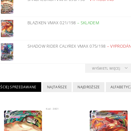
BLAZIKEN VMAX 021/198
–
SKLADEM
SHADOW RIDER CALYREX VMAX 075/198
–
VYPRODÁ
WYŚWIETL WIĘCEJ
ĘŚCIEJ SPRZEDAWANE
NAJTAŃSZE
NAJDROŻSZE
ALFABETYC
Kod :
3801