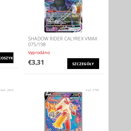
SHADOW RIDER CALYREX VMAX
075/198
Vyprodáno
€3,31
SZCZEGÓŁY
Kod :
2834
Kod :
2798