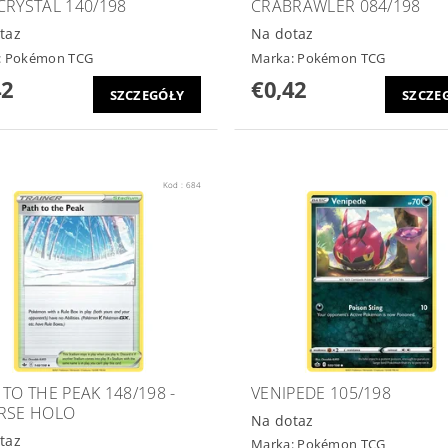
CRYSTAL 140/198
CRABRAWLER 084/198
taz
Na dotaz
:
Pokémon TCG
Marka:
Pokémon TCG
42
€0,42
SZCZEGÓŁY
SZCZE
Kod :
684
 TO THE PEAK 148/198 -
VENIPEDE 105/198
RSE HOLO
Na dotaz
taz
Marka:
Pokémon TCG