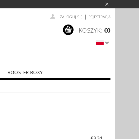
|
ZALOGUJ SIĘ
REJESTRACJA
KOSZYK:
€0
BOOSTER BOXY
LÍČKY
PŘÍSLUŠENSTVÍ KE KARTÁM
€3,31