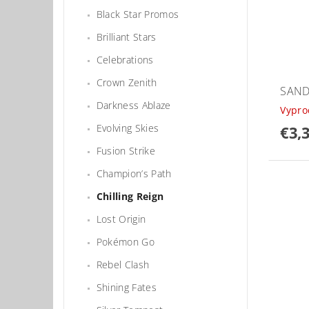
Black Star Promos
Brilliant Stars
Celebrations
Crown Zenith
SAND
Darkness Ablaze
Vypr
Evolving Skies
€3,
Fusion Strike
Champion’s Path
Chilling Reign
Lost Origin
Pokémon Go
Rebel Clash
Shining Fates