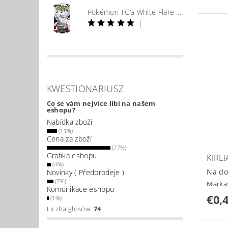
Pokémon TCG White Flare Booster
|
KWESTIONARIUSZ
Co se vám nejvíce líbí na našem
eshopu?
Nabídka zboží
(11%)
Cena za zboží
(77%)
Grafika eshopu
KIRLI
(4%)
Na do
Novinky ( Předprodeje )
(7%)
Marka
Komunikace eshopu
€0,
(1%)
Liczba głosów:
74