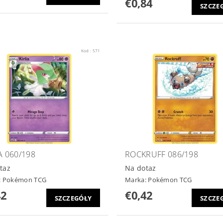
€0,84
SZCZE
Kod :
571
A 060/198
ROCKRUFF 086/198
taz
Na dotaz
:
Pokémon TCG
Marka:
Pokémon TCG
42
€0,42
SZCZEGÓŁY
SZCZE