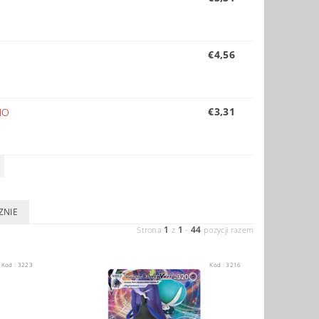
€4,56
€3,31
NO
ZNIE
1
1
44
Strona
z
-
pozycji razem
Kod :
3223
Kod :
3216