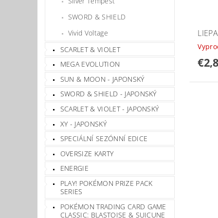
Silver Tempest
SWORD & SHIELD
LIEP
Vivid Voltage
Vypr
SCARLET & VIOLET
€2,
MEGA EVOLUTION
SUN & MOON - JAPONSKÝ
SWORD & SHIELD - JAPONSKÝ
SCARLET & VIOLET - JAPONSKÝ
XY - JAPONSKÝ
SPECIÁLNÍ SEZÓNNÍ EDICE
OVERSIZE KARTY
ENERGIE
PLAY! POKÉMON PRIZE PACK
SERIES
POKÉMON TRADING CARD GAME
CLASSIC: BLASTOISE & SUICUNE