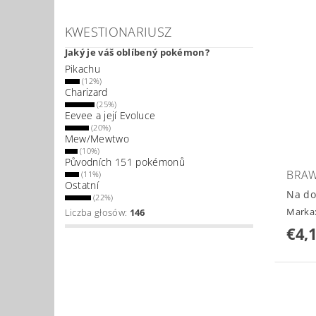
KWESTIONARIUSZ
Jaký je váš oblíbený pokémon?
Pikachu
(12%)
Charizard
(25%)
Eevee a její Evoluce
(20%)
Mew/Mewtwo
(10%)
Původních 151 pokémonů
BRAW
(11%)
Ostatní
Na do
(22%)
Marka
Liczba głosów:
146
€4,