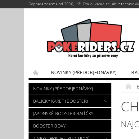
Doprava zdarma od 2000,- Kč, Omlouváme se, ale z technickýc
NOVINKY (PŘEDOBJEDNÁVKY)
BA
POKÉMON BOX SETY
TINKY/DÁRKOVÉ P
NOVINKY (PŘEDOBJEDNÁVKY)
VÝKUP POKÉMON KARET
DÁRKOVÝ POU
CH
BALÍČKY KARET (BOOSTER)
JAPONSKÉ BOOSTER BALÍČKY
NAJ
BOOSTER BOXY
TINKY/DÁRKOVÉ PLECHOVÉ