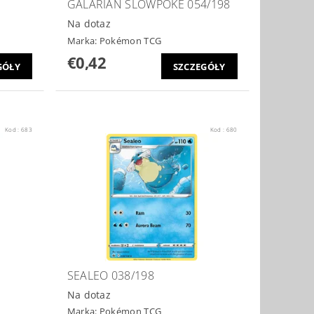
GALARIAN SLOWPOKE 054/198
Na dotaz
Marka:
Pokémon TCG
€0,42
GÓŁY
SZCZEGÓŁY
Kod :
683
Kod :
680
SEALEO 038/198
Na dotaz
Marka:
Pokémon TCG