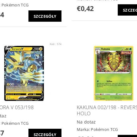
:
Pokémon TCG
€0,42
SZCZE
84
SZCZEGÓŁY
Kod :
574
ORA V 053/198
KAKUNA 002/198 - REVER
HOLO
taz
Na dotaz
:
Pokémon TCG
Marka:
Pokémon TCG
47
SZCZEGÓŁY