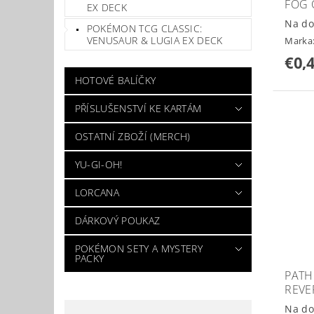
FOG 
EX DECK
Na do
POKÉMON TCG CLASSIC:
VENUSAUR & LUGIA EX DECK
Marka
€0,
HOTOVÉ BALÍČKY
PŘÍSLUŠENSTVÍ KE KARTÁM
OSTATNÍ ZBOŽÍ (MERCH)
YU-GI-OH!
LORCANA
DÁRKOVÝ POUKAZ
POKÉMON SETY A MYSTERY
PACKY
PATH
REVE
Na do