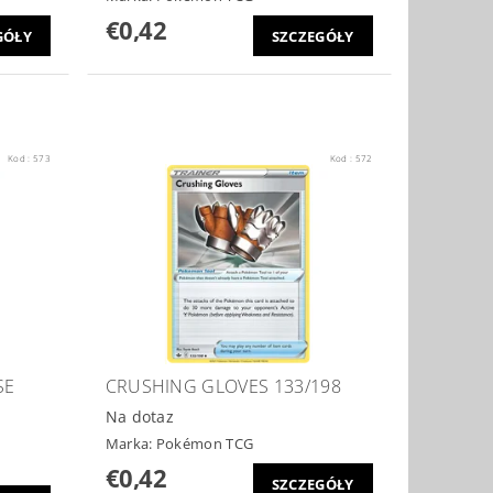
€0,42
GÓŁY
SZCZEGÓŁY
Kod :
573
Kod :
572
SE
CRUSHING GLOVES 133/198
Na dotaz
Marka:
Pokémon TCG
€0,42
SZCZEGÓŁY