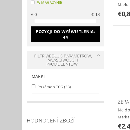
W MAGAZYNIE
Marka
€0,
€
0
€
13
POZYCJI DO WYŚWIETLENIA:
44
FILTR WEDŁUG PARAMETRÓW,
WŁAŚCIWOŚCI I
PRODUCENTÓW
MARKI
Pokémon TCG
(33)
ZERA
Na do
Marka
HODNOCENÍ ZBOŽÍ
€2,