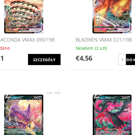
ACONDA VMAX 090/198
BLAZIKEN VMAX 021/198
odáno
Skladem
(2 szt)
31
€4,56
SZCZEGÓŁY
Kod :
3036