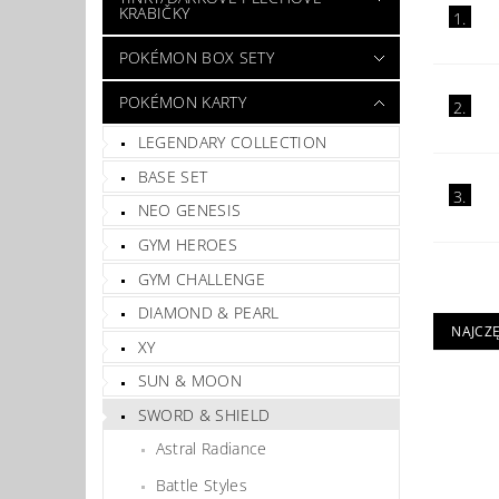
KRABIČKY
1.
POKÉMON BOX SETY
POKÉMON KARTY
2.
LEGENDARY COLLECTION
BASE SET
3.
NEO GENESIS
GYM HEROES
GYM CHALLENGE
DIAMOND & PEARL
NAJCZ
XY
SUN & MOON
SWORD & SHIELD
Astral Radiance
Battle Styles