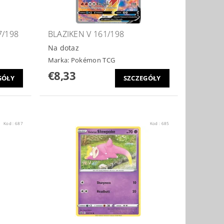
7/198
BLAZIKEN V 161/198
Na dotaz
Marka:
Pokémon TCG
€8,33
GÓŁY
SZCZEGÓŁY
Kod :
687
Kod :
685