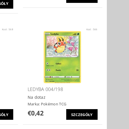
GÓŁY
Kod :
568
Kod :
566
LEDYBA 004/198
Na dotaz
Marka:
Pokémon TCG
€0,42
GÓŁY
SZCZEGÓŁY