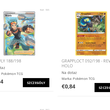
Kod :
565
LY 188/198
GRAPPLOCT 092/198 - RE
HOLO
taz
Na dotaz
:
Pokémon TCG
Marka:
Pokémon TCG
14
SZCZEGÓŁY
€0,84
SZCZE
Kod :
562