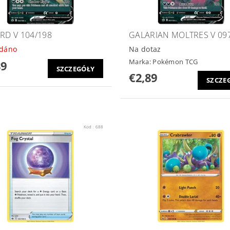
ARD V 104/198
GALARIAN MOLTRES V 09
odáno
Na dotaz
Marka:
Pokémon TCG
89
SZCZEGÓŁY
€2,89
SZCZE
Kod :
688