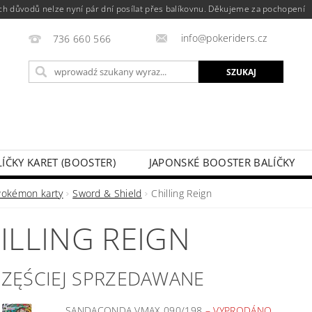
h důvodů nelze nyní pár dní posílat přes balíkovnu. Děkujeme za pochopení
info@pokeriders.cz
736 660 566
LÍČKY KARET (BOOSTER)
JAPONSKÉ BOOSTER BALÍČKY
LECHOVÉ KRABIČKY
POKÉMON KARTY
HOTOVÉ BA
Pokémon karty
Sword & Shield
Chilling Reign
KAZ
SOUTĚŽE A AKCE
MOJE ZAMÓWIENIE
ILLING REIGN
CZĘŚCIEJ SPRZEDAWANE
SANDACONDA VMAX 090/198
–
VYPRODÁNO