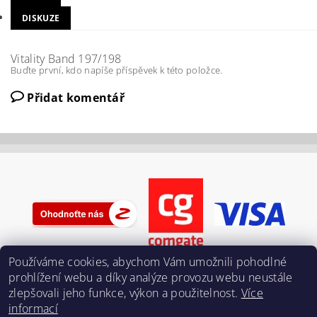
DISKUZE
Vitality Band 197/198
Buďte první, kdo napíše příspěvek k této položce.
Přidat komentář
Používáme cookies, abychom Vám umožnili pohodlné
prohlížení webu a díky analýze provozu webu neustále
zlepšovali jeho funkce, výkon a použitelnost.
Více
informací