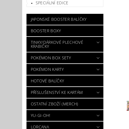
SPECIÁLNÍ EDICE
JAPONSKÉ BOOSTER BALÍČKY
BOOSTER BOXY
TINKY/DÁRKOVÉ PLECHOVÉ
KRABIČKY
POKÉMON BOX SETY
POKÉMON KARTY
HOTOVÉ BALÍČKY
PŘÍSLUŠENSTVÍ KE KARTÁM
OSTATNÍ ZBOŽÍ (MERCH)
YU-GI-OH!
LORCANA