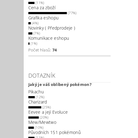
(11%)
Cena za zboží
(77%)
Grafika eshopu
(4%)
Novinky ( Předprodeje )
(7%)
Komunikace eshopu
(1%)
Počet hlasů:
74
DOTAZNÍK
Jaký je váš oblíbený pokémon?
Pikachu
(12%)
Charizard
(25%)
Eevee a její Evoluce
(20%)
Mew/Mewtwo
(10%)
Původních 151 pokémonů
(11%)