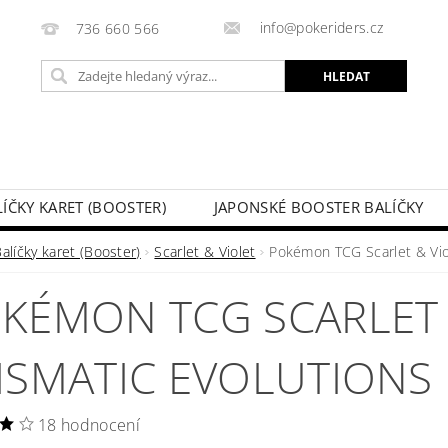
info@pokeriders.cz
736 660 566
LÍČKY KARET (BOOSTER)
JAPONSKÉ BOOSTER BALÍČKY
LECHOVÉ KRABIČKY
POKÉMON KARTY
HOTOVÉ BA
alíčky karet (Booster)
Scarlet & Violet
Pokémon TCG Scarlet & Viol
KAZ
SOUTĚŽE A AKCE
MOJE OBJEDNÁVKA
KÉMON TCG SCARLET &
ISMATIC EVOLUTIONS
18 hodnocení