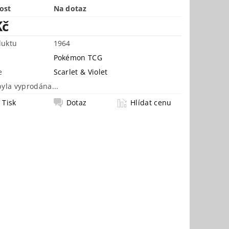
ost
Na dotaz
Kč
duktu
1964
Pokémon TCG
e
Scarlet & Violet
byla vyprodána...
Tisk
Dotaz
Hlídat cenu