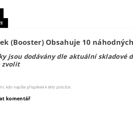
ZE
ček (Booster) Obsahuje 10 náhodných
ky jsou dodávány dle aktuální skladové 
 zvolit
ní, kdo napíše příspěvek k této položce.
dat komentář