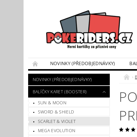
NOVINKY (PŘEDOBJEDNÁVKY)
BA
POKÉMON BOX SETY
TINKY/DÁRKOVÉ P
B
NOVINKY (PŘEDOBJEDNÁVKY)
VÝKUP POKÉMON KARET
DÁRKOVÝ POU
PO
BALÍČKY KARET (BOOSTER)
SUN & MOON
PR
SWORD & SHIELD
SCARLET & VIOLET
MEGA EVOLUTION