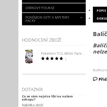
DÁRKOVÝ POUKAZ
POPIS
POKÉMON SETY A MYSTERY
DISKU
PACKY
Balí
HODNOCENÍ ZBOŽÍ
Balíč
nelze
Pokémon TCG White Flare Booster
|
Buďte prv
Při
DOTAZNÍK
Co se vám nejvíce líbí na našem
eshopu?
Nabídka zboží