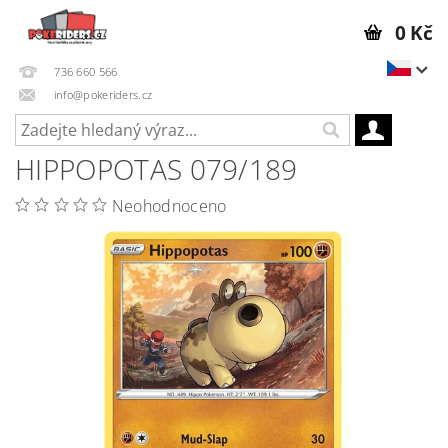
0 Kč
736 660 566
info@pokeriders.cz
HIPPOPOTAS 079/189
Neohodnoceno