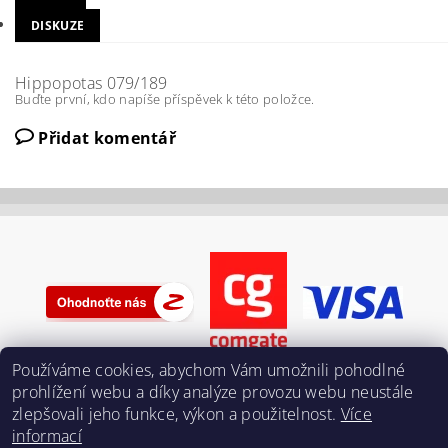
DISKUZE
Hippopotas 079/189
Buďte první, kdo napíše příspěvek k této položce.
Přidat komentář
Používáme cookies, abychom Vám umožnili pohodlné
prohlížení webu a díky analýze provozu webu neustále
zlepšovali jeho funkce, výkon a použitelnost.
Více
informací