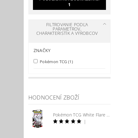
1
FILTROVANIE PODĽA
PARAMETROV,
CHARAKTERISTÍK A VÝROBCOV
ZNAČKY
Pokémon TCG
(1)
HODNOCENÍ ZBOŽÍ
Pokémon TCG White Flare Booster
|