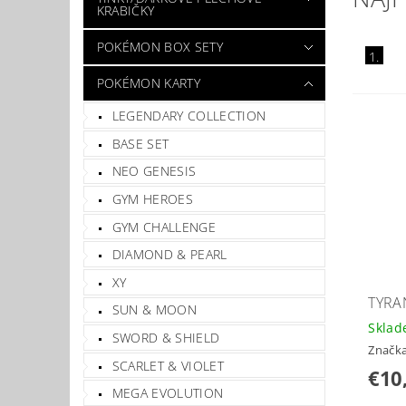
KRABIČKY
POKÉMON BOX SETY
1.
POKÉMON KARTY
LEGENDARY COLLECTION
BASE SET
NEO GENESIS
GYM HEROES
GYM CHALLENGE
DIAMOND & PEARL
XY
TYRA
SUN & MOON
Skla
SWORD & SHIELD
Značk
SCARLET & VIOLET
€10
MEGA EVOLUTION