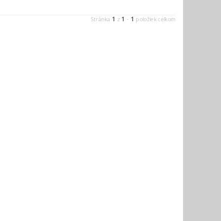
1
1
1
Stránka
z
-
položiek celkom