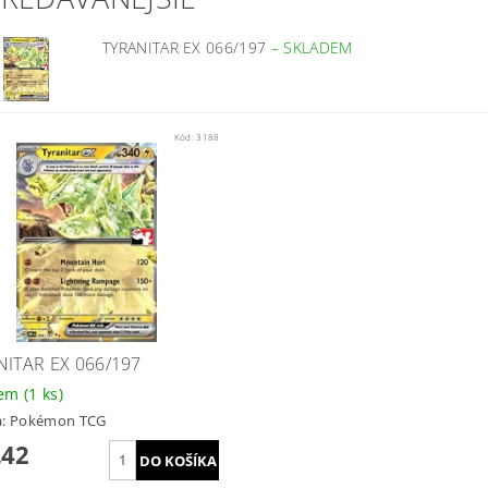
TYRANITAR EX 066/197
–
SKLADEM
Kód:
3188
NITAR EX 066/197
dem
(1 ks)
a:
Pokémon TCG
,42