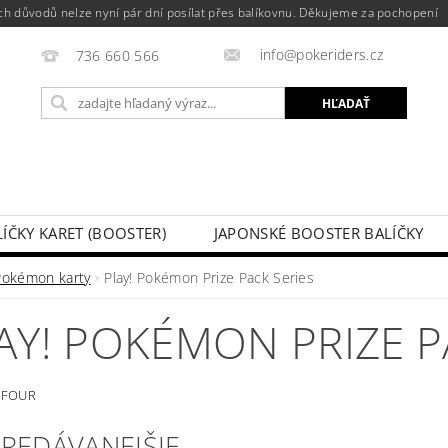
h důvodů nelze nyní pár dní posílat přes balíkovnu. Děkujeme za pochopení
info@pokeriders.cz
736 660 566
LÍČKY KARET (BOOSTER)
JAPONSKÉ BOOSTER BALÍČKY
LECHOVÉ KRABIČKY
POKÉMON KARTY
HOTOVÉ BA
Pokémon karty
Play! Pokémon Prize Pack Series
KAZ
SOUTĚŽE A AKCE
MOJA OBJEDNÁVKA
AY! POKÉMON PRIZE P
 FOUR
PREDÁVANEJŠIE