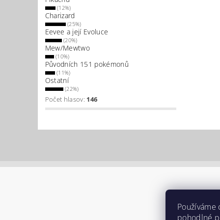
(12%)
Charizard
(25%)
Eevee a její Evoluce
(20%)
Mew/Mewtwo
(10%)
Původních 151 pokémonů
(11%)
Ostatní
(22%)
Počet hlasov:
146
Používáme 
pohodlné pr