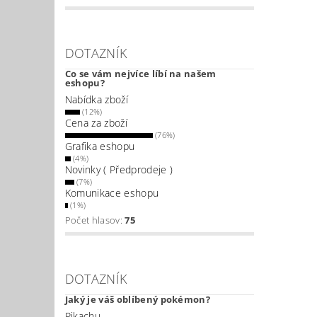
DOTAZNÍK
Co se vám nejvíce líbí na našem
eshopu?
Nabídka zboží
(12%)
Cena za zboží
(76%)
Grafika eshopu
(4%)
Novinky ( Předprodeje )
(7%)
Komunikace eshopu
(1%)
Počet hlasov:
75
DOTAZNÍK
Jaký je váš oblíbený pokémon?
Pikachu