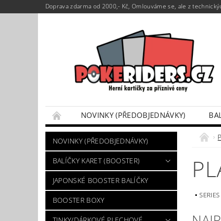
Doprava zdarma od 2000,- Kč, Omlouváme se, ale z technickýc
NOVINKY (PŘEDOBJEDNÁVKY)
BA
POKÉMON BOX SETY
TINKY/DÁRKOVÉ P
NOVINKY (PŘEDOBJEDNÁVKY)
VÝKUP POKÉMON KARET
DÁRKOVÝ POU
PL
BALÍČKY KARET (BOOSTER)
JAPONSKÉ BOOSTER BALÍČKY
SERIES
BOOSTER BOXY
NAJ
TINKY/DÁRKOVÉ PLECHOVÉ