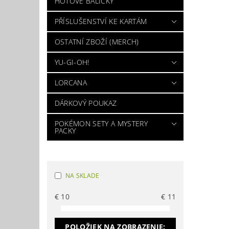
HOTOVÉ BALÍČKY
PŘÍSLUŠENSTVÍ KE KARTÁM
OSTATNÍ ZBOŽÍ (MERCH)
YU-GI-OH!
LORCANA
DÁRKOVÝ POUKAZ
POKÉMON SETY A MYSTERY
PACKY
NA SKLADE
€
10
€
11
POLOŽIEK NA ZOBRAZENIE: