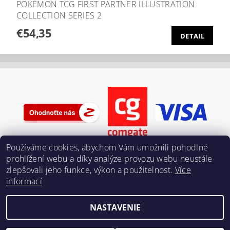
POKÉMON TCG FIRST PARTNER ILLUSTRATION
COLLECTION SERIES 2
€54,35
DETAIL
Používáme cookies, abychom Vám umožnili pohodlné
prohlížení webu a díky analýze provozu webu neustále
zlepšovali jeho funkce, výkon a použitelnost.
Více
informací
NASTAVENIE
Upraviť nastavenie cookies
2026 ©
Pokeriders.cz
, všetky práva vyhradené