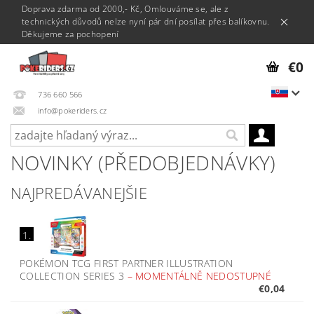
Doprava zdarma od 2000,- Kč, Omlouváme se, ale z
technických důvodů nelze nyní pár dní posílat přes balíkovnu.
Děkujeme za pochopení
€0
736 660 566
info@pokeriders.cz
NOVINKY (PŘEDOBJEDNÁVKY)
NAJPREDÁVANEJŠIE
1.
POKÉMON TCG FIRST PARTNER ILLUSTRATION
COLLECTION SERIES 3
–
MOMENTÁLNĚ NEDOSTUPNÉ
€0,04