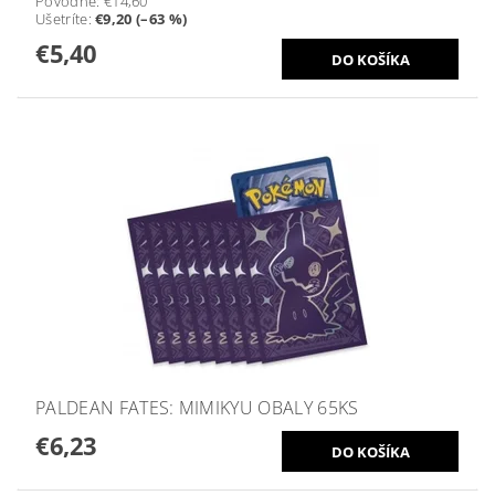
Pôvodne:
€14,60
Ušetríte
:
€9,20 (–63 %)
€5,40
PALDEAN FATES: MIMIKYU OBALY 65KS
€6,23