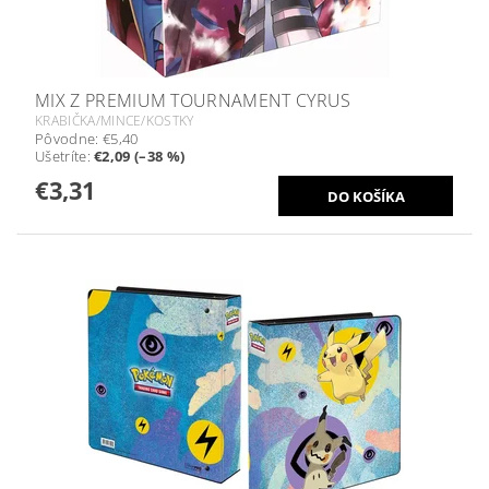
MIX Z PREMIUM TOURNAMENT CYRUS
KRABIČKA/MINCE/KOSTKY
Pôvodne:
€5,40
Ušetríte
:
€2,09 (–38 %)
€3,31