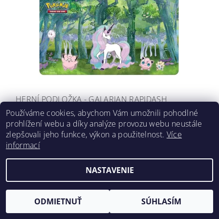
HERNÍ PODLOŽKA - GALARIAN RAPIDASH
Pôvodne:
€12,51
Používáme cookies, abychom Vám umožnili pohodlné
Ušetríte
:
€4,18 (–33 %)
prohlížení webu a díky analýze provozu webu neustále
€8,33
zlepšovali jeho funkce, výkon a použitelnost.
Více
informací
NASTAVENIE
ODMIETNUŤ
SÚHLASÍM