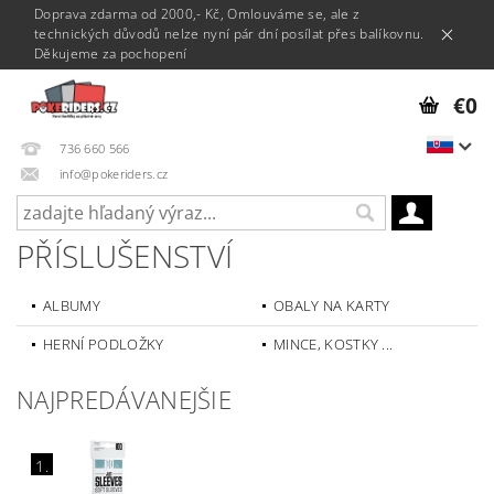
Doprava zdarma od 2000,- Kč, Omlouváme se, ale z
technických důvodů nelze nyní pár dní posílat přes balíkovnu.
Děkujeme za pochopení
€0
736 660 566
info@pokeriders.cz
PŘÍSLUŠENSTVÍ
ALBUMY
OBALY NA KARTY
HERNÍ PODLOŽKY
MINCE, KOSTKY ...
NAJPREDÁVANEJŠIE
1.