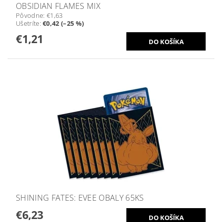
OBSIDIAN FLAMES MIX
Pôvodne:
€1,63
Ušetríte
:
€0,42 (–25 %)
€1,21
SHINING FATES: EVEE OBALY 65KS
€6,23