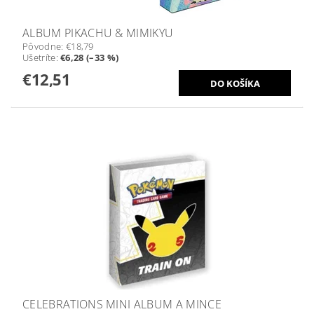
ALBUM PIKACHU & MIMIKYU
Pôvodne:
€18,79
Ušetríte
:
€6,28 (–33 %)
€12,51
CELEBRATIONS MINI ALBUM A MINCE