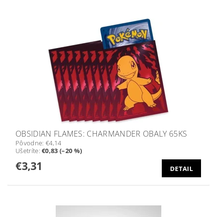
OBSIDIAN FLAMES: CHARMANDER OBALY 65KS
Pôvodne:
€4,14
Ušetríte
:
€0,83 (–20 %)
€3,31
DETAIL