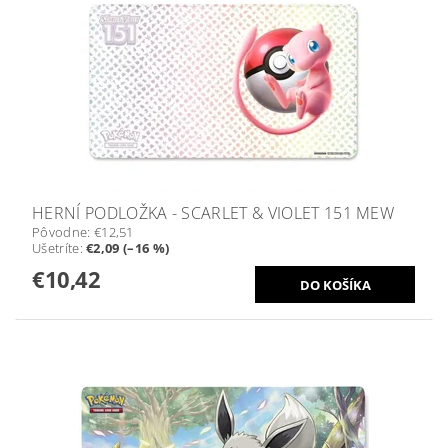
HERNÍ PODLOŽKA - SCARLET & VIOLET 151 MEW
Pôvodne:
€12,51
Ušetríte
:
€2,09 (–16 %)
€10,42