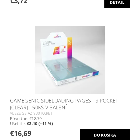
€3,72
DETAIL
GAMEGENIC SIDELOADING PAGES - 9 POCKET
(CLEAR) - 50KS V BALENÍ
VLEZE SE AŽ 900 KARET
Pôvodne:
€18,79
Ušetríte
:
€2,10 (–11 %)
€16,69