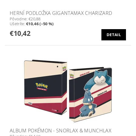
HERNÍ PODLOŽKA GIGANTAMAX CHARIZARD
Pôvodne:
€20,88
Ušetríte
:
€10,46 (–50 %)
€10,42
DETAIL
ALBUM POKÉMON - SNORLAX & MUNCHLAX