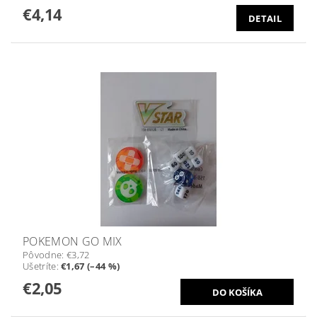
€4,14
DETAIL
POKEMON GO MIX
Pôvodne:
€3,72
Ušetríte
:
€1,67 (–44 %)
€2,05