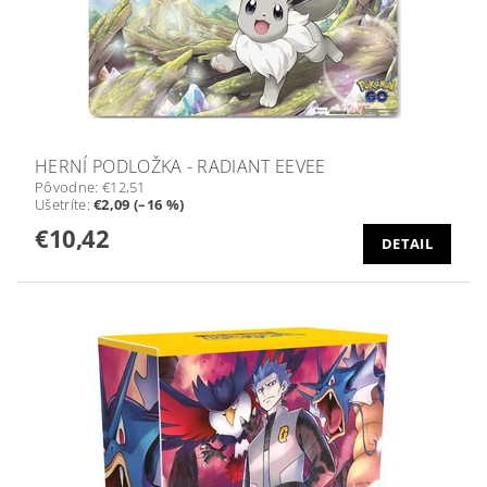
HERNÍ PODLOŽKA - RADIANT EEVEE
Pôvodne:
€12,51
Ušetríte
:
€2,09 (–16 %)
€10,42
DETAIL