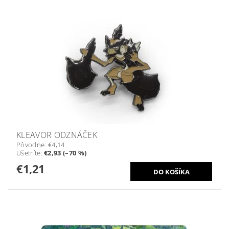
KLEAVOR ODZNÁČEK
Pôvodne:
€4,14
Ušetríte
:
€2,93 (–70 %)
€1,21