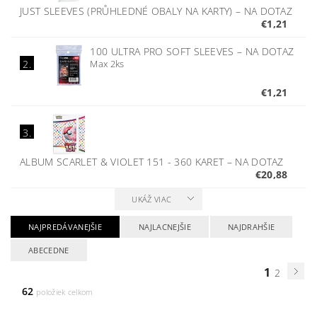
JUST SLEEVES (PRŮHLEDNÉ OBALY NA KARTY)
–
NA DOTAZ
€1,21
100 ULTRA PRO SOFT SLEEVES
–
NA DOTAZ
Max 2ks
2.
€1,21
3.
ALBUM SCARLET & VIOLET 151 - 360 KARET
–
NA DOTAZ
€20,88
UKÁŽ VIAC
NAJPREDÁVANEJŠIE
NAJLACNEJŠIE
NAJDRAHŠIE
ABECEDNE
1
2
62
položiek celkom