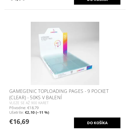
GAMEGENIC TOPLOADING PAGES - 9 POCKET
(CLEAR) - 50KS V BALENÍ
VLEZE SE AŽ 900 KARET
Pôvodne:
€18,79
Ušetríte
:
€2,10 (–11 %)
€16,69