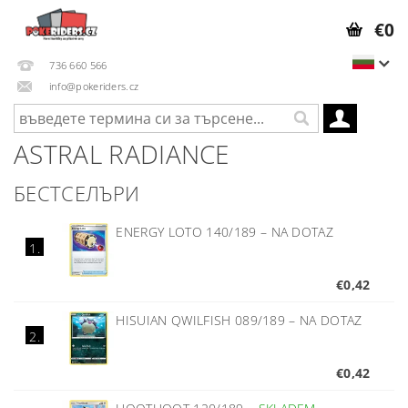
€0
736 660 566
info@pokeriders.cz
ASTRAL RADIANCE
БЕСТСЕЛЪРИ
ENERGY LOTO 140/189
–
NA DOTAZ
1.
€0,42
HISUIAN QWILFISH 089/189
–
NA DOTAZ
2.
€0,42