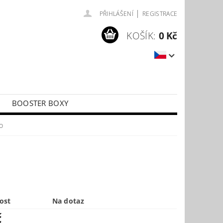
|
PŘIHLÁŠENÍ
REGISTRACE
KOŠÍK:
0 Kč
BOOSTER BOXY
LÍČKY
PŘÍSLUŠENSTVÍ KE KARTÁM
o
ost
Na dotaz
č