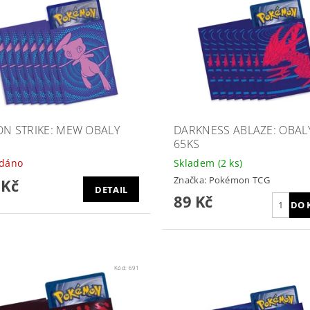
ON STRIKE: MEW OBALY
DARKNESS ABLAZE: OBAL
65KS
odáno
Skladem
(2 ks)
Značka:
Pokémon TCG
 Kč
DETAIL
89 Kč
Kód:
691