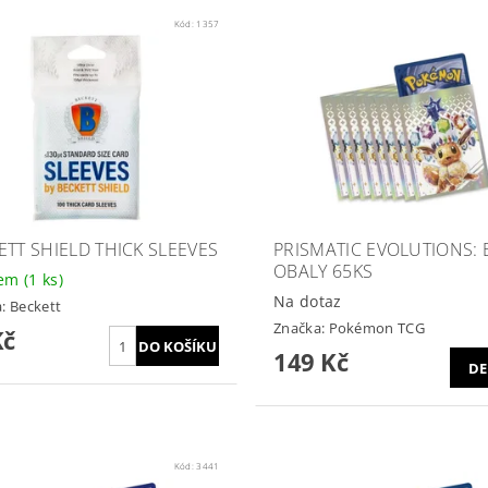
Kód:
1357
ETT SHIELD THICK SLEEVES
PRISMATIC EVOLUTIONS: 
OBALY 65KS
dem
(1 ks)
Na dotaz
a:
Beckett
Značka:
Pokémon TCG
Kč
149 Kč
DE
Kód:
3441