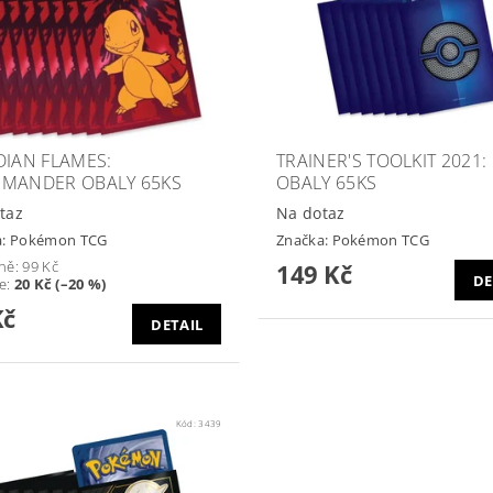
DIAN FLAMES:
TRAINER'S TOOLKIT 2021:
MANDER OBALY 65KS
OBALY 65KS
taz
Na dotaz
a:
Pokémon TCG
Značka:
Pokémon TCG
ně:
99 Kč
149 Kč
DE
te
:
20 Kč (–20 %)
Kč
DETAIL
Kód:
3439