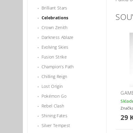
Brilliant Stars
SOU
Celebrations
Crown Zenith
Darkness Ablaze
Evolving Skies
Fusion Strike
Champion’s Path
Chilling Reign
Lost Origin
GAME
Pokémon Go
Skla
Rebel Clash
Značk
29 
Shining Fates
Silver Tempest