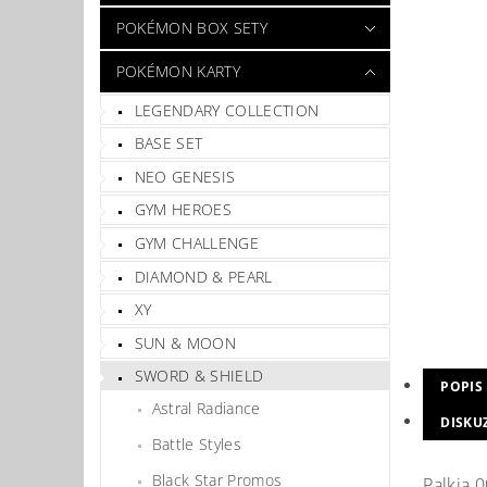
POKÉMON BOX SETY
POKÉMON KARTY
LEGENDARY COLLECTION
BASE SET
NEO GENESIS
GYM HEROES
GYM CHALLENGE
DIAMOND & PEARL
XY
SUN & MOON
SWORD & SHIELD
POPIS
Astral Radiance
DISKU
Battle Styles
Black Star Promos
Palkia 