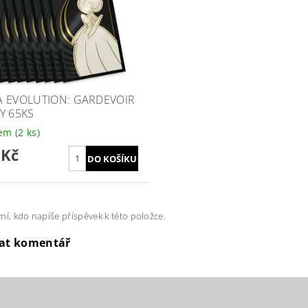
 EVOLUTION: GARDEVOIR
Y 65KS
dem
(2 ks)
 Kč
ní, kdo napíše příspěvek k této položce.
dat komentář