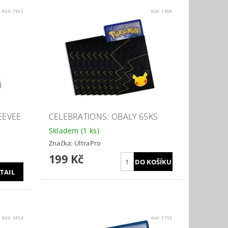
Kód:
1965
Kód:
1368
EEVEE
CELEBRATIONS: OBALY 65KS
Skladem
(1 ks)
Značka:
UltraPro
199 Kč
TAIL
Kód:
2854
Kód:
3753