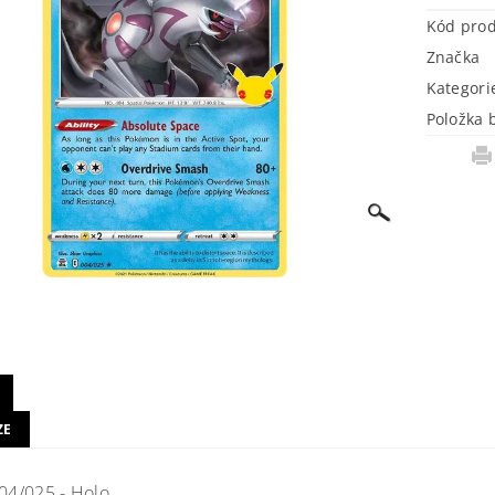
Kód pro
Značka
Kategori
Položka 
ZE
004/025 - Holo