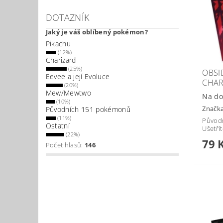
DOTAZNÍK
Jaký je váš oblíbený pokémon?
Pikachu
(12%)
Charizard
(25%)
OBSI
Eevee a její Evoluce
CHAR
(20%)
Mew/Mewtwo
Na do
(10%)
Značk
Původních 151 pokémonů
(11%)
Původ
Ostatní
Ušetří
(22%)
79 
Počet hlasů:
146