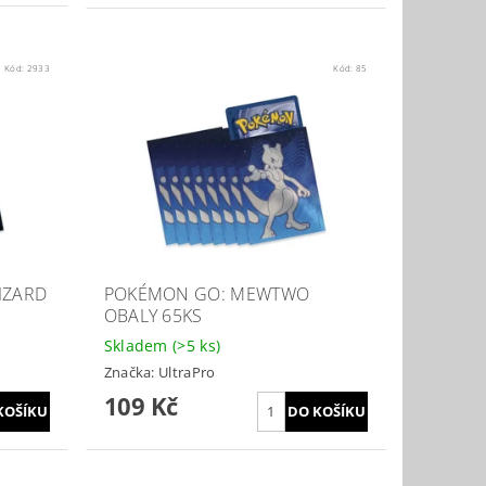
Kód:
2933
Kód:
85
IZARD
POKÉMON GO: MEWTWO
OBALY 65KS
Skladem
(>5 ks)
Značka:
UltraPro
109 Kč