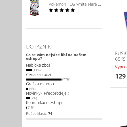
Pokémon TCG White Flare Booster
|
DOTAZNÍK
FUSI
Co se vám nejvíce líbí na našem
65KS
eshopu?
Nabídka zboží
Vypr
(11%)
129
Cena za zboží
(77%)
Grafika eshopu
(4%)
Novinky ( Předprodeje )
(7%)
Komunikace eshopu
(1%)
Počet hlasů:
74