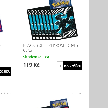
Y
BLACK BOLT - ZEKROM: OBALY
65KS
Skladem
(>5 ks)
119 Kč
Kód:
2855
Kód:
3440