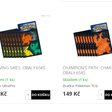
Kód:
112
VING SKIES: OBALY 65KS
CHAMPION'S PATH: CHAR
OBALY 65KS
dem
(1 ks)
Skladem
(1 ks)
a:
UltraPro
Značka:
Pokémon TCG
 Kč
149 Kč