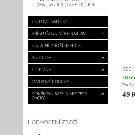
VENUSAUR & LUGIA EX DECK
HOTOVÉ BALÍČKY
PŘÍSLUŠENSTVÍ KE KARTÁM
OSTATNÍ ZBOŽÍ (MERCH)
YU-GI-OH!
BECK
LORCANA
Skla
DÁRKOVÝ POUKAZ
Značk
49 
POKÉMON SETY A MYSTERY
PACKY
HODNOCENÍ ZBOŽÍ