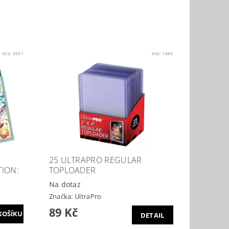
Kód:
3937
Kód:
1884
25 ULTRAPRO REGULAR
ION:
TOPLOADER
Na dotaz
Značka:
UltraPro
89 Kč
DETAIL