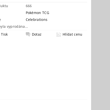
duktu
666
Pokémon TCG
e
Celebrations
byla vyprodána...
Tisk
Dotaz
Hlídat cenu