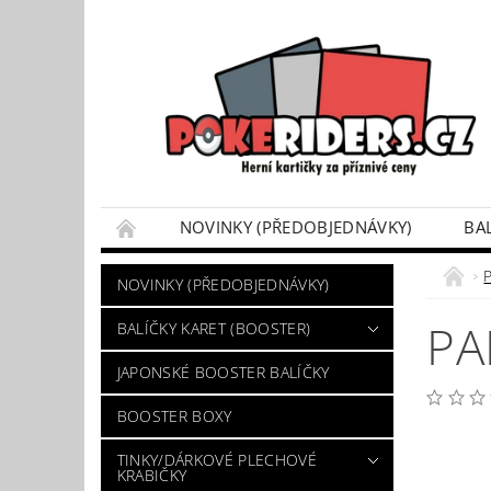
NOVINKY (PŘEDOBJEDNÁVKY)
BA
POKÉMON BOX SETY
TINKY/DÁRKOVÉ P
NOVINKY (PŘEDOBJEDNÁVKY)
VÝKUP POKÉMON KARET
DÁRKOVÝ POU
PA
BALÍČKY KARET (BOOSTER)
JAPONSKÉ BOOSTER BALÍČKY
BOOSTER BOXY
TINKY/DÁRKOVÉ PLECHOVÉ
KRABIČKY