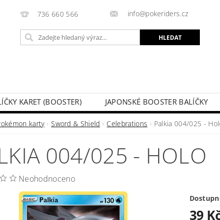
info@pokeriders.cz
736 660 566
LÍČKY KARET (BOOSTER)
JAPONSKÉ BOOSTER BALÍČKY
LECHOVÉ KRABIČKY
POKÉMON KARTY
HOTOVÉ BA
Pokémon karty
Sword & Shield
Celebrations
Palkia 004/025 - Hol
KAZ
SOUTĚŽE A AKCE
MOJE OBJEDNÁVKA
LKIA 004/025 - HOLO
Neohodnoceno
Dostupn
39 K