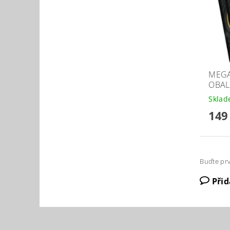
MEGA
OBAL
Skla
149
Buďte prv
Při