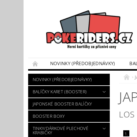
NOVINKY (PŘEDOBJEDNÁVKY)
BA
POKÉMON BOX SETY
TINKY/DÁRKOVÉ P
NOVINKY (PŘEDOBJEDNÁVKY)
VÝKUP POKÉMON KARET
DÁRKOVÝ POU
JA
BALÍČKY KARET (BOOSTER)
JAPONSKÉ BOOSTER BALÍČKY
LOS
BOOSTER BOXY
TINKY/DÁRKOVÉ PLECHOVÉ
KRABIČKY
1.