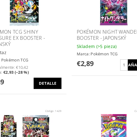
MON TCG SHINY
POKÉMON NIGHT WANDE
SURE EX BOOSTER -
BOOSTER - JAPONSKÝ
NSKÝ
Skladem
(>5 pieza)
taz
Marca:
Pokémon TCG
:
Pokémon TCG
€2,89
almente:
€10,42
a
:
€2,93 (–28 %)
49
DETALLE
Código:
1429
C