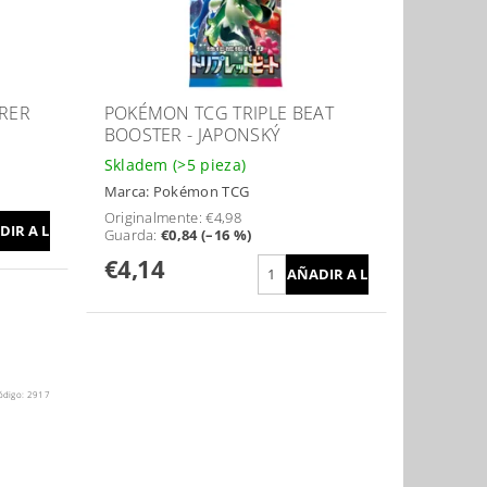
RER
POKÉMON TCG TRIPLE BEAT
BOOSTER - JAPONSKÝ
Skladem
(>5 pieza)
Marca:
Pokémon TCG
Originalmente:
€4,98
Guarda
:
€0,84 (–16 %)
€4,14
ódigo:
2917