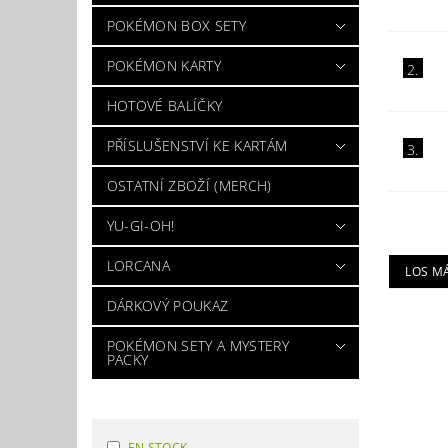
POKÉMON BOX SETY
POKÉMON KARTY
2.
HOTOVÉ BALÍČKY
PŘÍSLUŠENSTVÍ KE KARTÁM
3.
OSTATNÍ ZBOŽÍ (MERCH)
YU-GI-OH!
LORCANA
LOS M
DÁRKOVÝ POUKAZ
POKÉMON SETY A MYSTERY
PACKY
EN STOCK