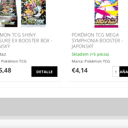
MON TCG SHINY
POKÉMON TCG MEGA
SURE EX BOOSTER BOX -
SYMPHONIA BOOSTER -
NSKÝ
JAPONSKÝ
taz
Skladem
(>5 pieza)
:
Pokémon TCG
Marca:
Pokémon TCG
5,48
€4,14
DETALLE