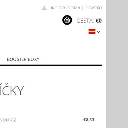
|
INICIO DE SESIÓN
REGISTRO
CESTA:
€0
BOOSTER BOXY
LÍČKY
PŘÍSLUŠENSTVÍ KE KARTÁM
ÍČKY
€8,33
A DOTAZ