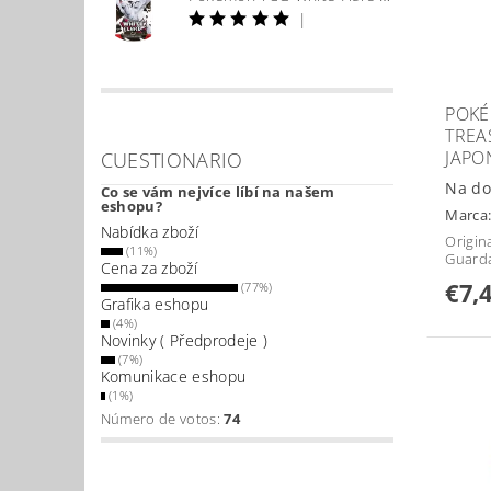
|
POKÉ
TREA
JAPO
CUESTIONARIO
Na do
Co se vám nejvíce líbí na našem
eshopu?
Marca
Nabídka zboží
Origin
(11%)
Guard
Cena za zboží
€7,
(77%)
Grafika eshopu
(4%)
Novinky ( Předprodeje )
(7%)
Komunikace eshopu
(1%)
Número de votos:
74