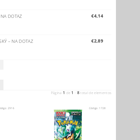
€4,14
–
NA DOTAZ
€2,89
NSKÝ
–
NA DOTAZ
1
1
8
Página
de
-
total de elementos
ódigo:
2916
Código:
1728