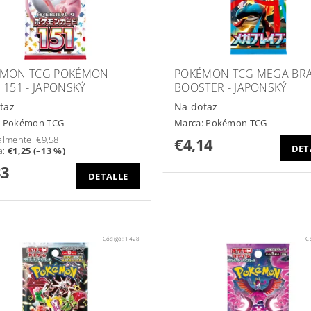
ÉMON TCG POKÉMON
POKÉMON TCG MEGA BR
 151 - JAPONSKÝ
BOOSTER - JAPONSKÝ
taz
Na dotaz
:
Pokémon TCG
Marca:
Pokémon TCG
almente:
€9,58
€4,14
DET
a
:
€1,25 (–13 %)
33
DETALLE
Código:
1428
C