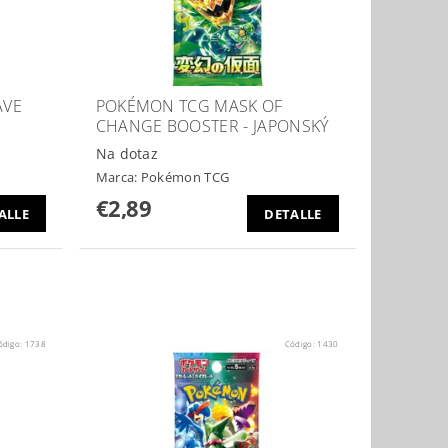
AVE
POKÉMON TCG MASK OF
CHANGE BOOSTER - JAPONSKÝ
Na dotaz
Marca:
Pokémon TCG
€2,89
ALLE
DETALLE
ódigo:
1738
Código:
1430