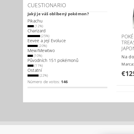
CUESTIONARIO
Jaký je váš oblíbený pokémon?
Pikachu
(12%)
Charizard
POKÉ
(25%)
Eevee a její Evoluce
TREA
(20%)
JAPO
Mew/Mewtwo
(10%)
Na do
Původních 151 pokémonů
Marca
(11%)
Ostatní
€12
(22%)
Número de votos:
146