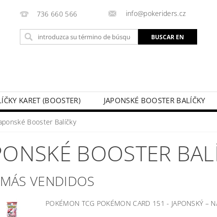
info@pokeriders.cz
736 660 566
LÍČKY KARET (BOOSTER)
JAPONSKÉ BOOSTER BALÍČKY
LECHOVÉ KRABIČKY
POKÉMON KARTY
HOTOVÉ BA
Japonské Booster Balíčky
KAZ
SOUTĚŽE A AKCE
MI PEDIDO
PONSKÉ BOOSTER BAL
 MÁS VENDIDOS
POKÉMON TCG POKÉMON CARD 151 - JAPONSKÝ
–
N