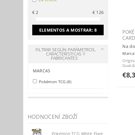
€
2
€
126
ELEMENTOS A MOSTRAR:
8
POK
CARD
Na do
FILTRAR SEGÚN PARÁMETROS,
Marca
CARACTERÍSTICAS Y
FABRICANTES
Origin
Guard
MARCAS
€8,
Pokémon TCG
(8)
HODNOCENÍ ZBOŽÍ
Pokémon TCG White Flare Booster