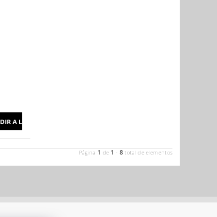
1
1
8
Página
de
-
total de elementos