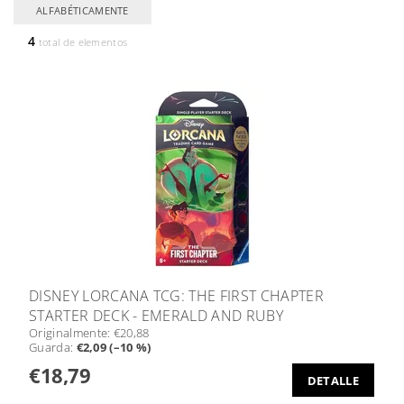
ALFABÉTICAMENTE
4
total de elementos
DISNEY LORCANA TCG: THE FIRST CHAPTER
STARTER DECK - EMERALD AND RUBY
Originalmente:
€20,88
Guarda
:
€2,09 (–10 %)
€18,79
DETALLE