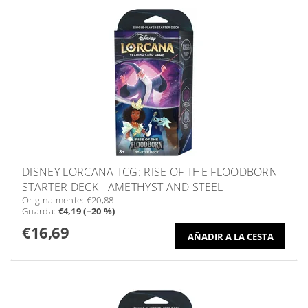
DISNEY LORCANA TCG: RISE OF THE FLOODBORN
STARTER DECK - AMETHYST AND STEEL
Originalmente:
€20,88
Guarda
:
€4,19 (–20 %)
€16,69