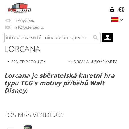
€0
736 660 566
info@pokeriders.cz
LORCANA
SEALED PRODUKTY
LORCANA KUSOVÉ KARTY
Lorcana je sběratelská karetní hra
typu TCG s motivy příběhů Walt
Disney.
LOS MÁS VENDIDOS