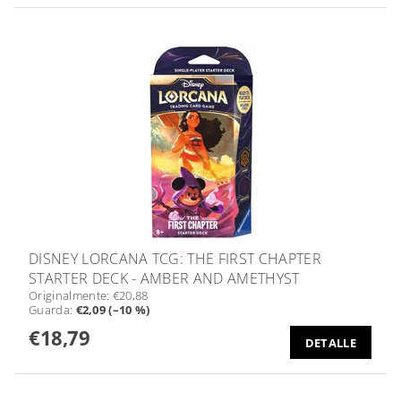
DISNEY LORCANA TCG: THE FIRST CHAPTER
STARTER DECK - AMBER AND AMETHYST
Originalmente:
€20,88
Guarda
:
€2,09 (–10 %)
€18,79
DETALLE