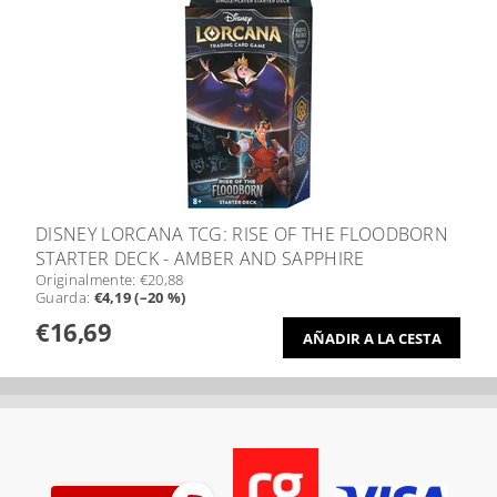
DISNEY LORCANA TCG: RISE OF THE FLOODBORN
STARTER DECK - AMBER AND SAPPHIRE
Originalmente:
€20,88
Guarda
:
€4,19 (–20 %)
€16,69