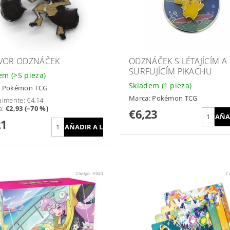
VOR ODZNÁČEK
ODZNÁČEK S LÉTAJÍCÍM A
SURFUJÍCÍM PIKACHU
dem
(>5 pieza)
Skladem
(1 pieza)
:
Pokémon TCG
Marca:
Pokémon TCG
almente:
€4,14
a
:
€2,93 (–70 %)
€6,23
21
Código:
3940
C