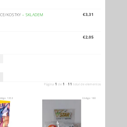
€3,31
NCE/KOSTKY
–
SKLADEM
€2,05
1
1
11
Página
de
-
total de elementos
ódigo:
1353
Código:
180