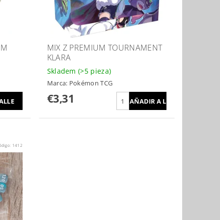
EM
MIX Z PREMIUM TOURNAMENT
KLARA
Skladem
(>5 pieza)
Marca:
Pokémon TCG
€3,31
ALLE
ódigo:
1412