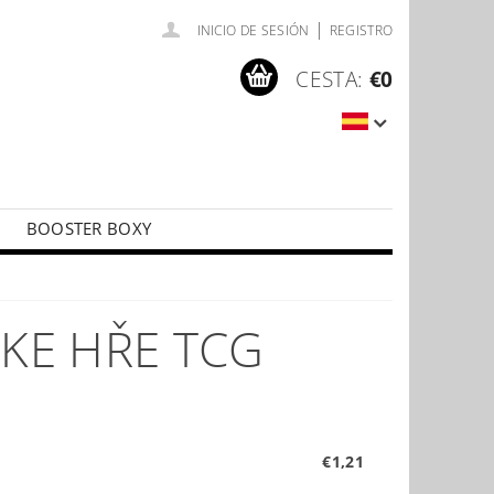
|
INICIO DE SESIÓN
REGISTRO
CESTA:
€0
BOOSTER BOXY
LÍČKY
PŘÍSLUŠENSTVÍ KE KARTÁM
 KE HŘE TCG
€1,21