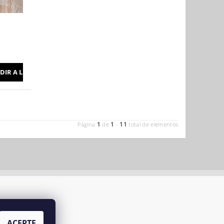
1
1
11
Página
de
-
total de elementos
ACEPTE