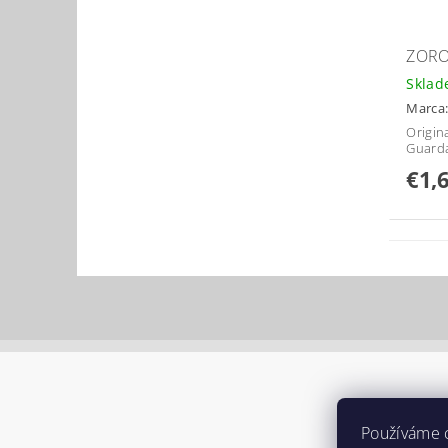
ZORO
Skla
Marca
Origin
Guard
€1,
Používáme 