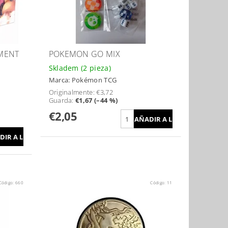
MENT
POKEMON GO MIX
Skladem
(2 pieza)
Marca:
Pokémon TCG
Originalmente:
€3,72
Guarda
:
€1,67 (–44 %)
€2,05
Código:
660
Código:
11