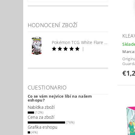
HODNOCENÍ ZBOŽÍ
KLEA
Pokémon TCG White Flare Booster
Skla
|
Marca
Origin
Guard
€1,
CUESTIONARIO
Co se vám nejvíce líbí na našem
eshopu?
Nabídka zboží
(12%)
Cena za zboží
(76%)
Grafika eshopu
(4%)