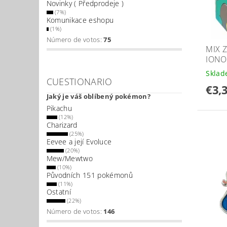
Novinky ( Předprodeje )
(7%)
Komunikace eshopu
(1%)
Número de votos:
75
MIX 
IONO
Skla
CUESTIONARIO
€3,
Jaký je váš oblíbený pokémon?
Pikachu
(12%)
Charizard
(25%)
Eevee a její Evoluce
(20%)
Mew/Mewtwo
(10%)
Původních 151 pokémonů
(11%)
Ostatní
(22%)
Número de votos:
146