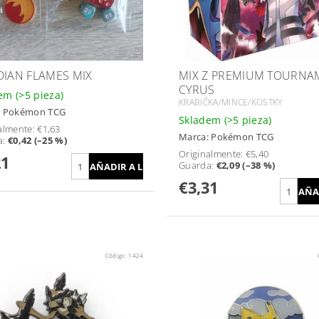
DIAN FLAMES MIX
MIX Z PREMIUM TOURNA
CYRUS
dem
(>5 pieza)
KRABIČKA/MINCE/KOSTKY
:
Pokémon TCG
Skladem
(>5 pieza)
almente:
€1,63
Marca:
Pokémon TCG
a
:
€0,42 (–25 %)
Originalmente:
€5,40
21
Guarda
:
€2,09 (–38 %)
€3,31
Código:
1424