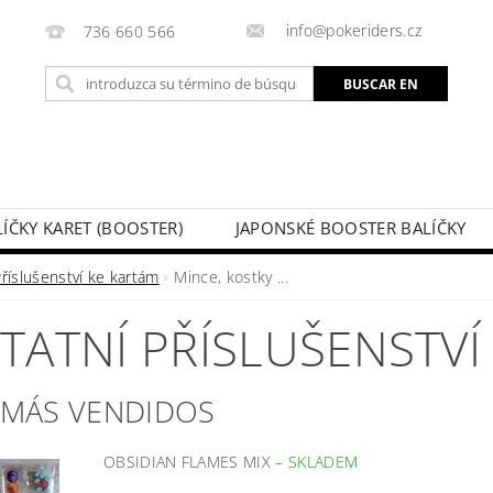
info@pokeriders.cz
736 660 566
LÍČKY KARET (BOOSTER)
JAPONSKÉ BOOSTER BALÍČKY
LECHOVÉ KRABIČKY
POKÉMON KARTY
HOTOVÉ BA
říslušenství ke kartám
Mince, kostky ...
KAZ
SOUTĚŽE A AKCE
MI PEDIDO
TATNÍ PŘÍSLUŠENSTVÍ
 MÁS VENDIDOS
OBSIDIAN FLAMES MIX
–
SKLADEM