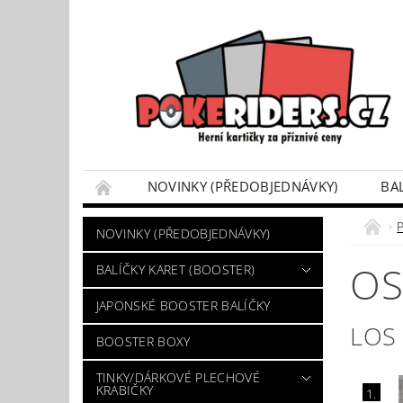
NOVINKY (PŘEDOBJEDNÁVKY)
BA
POKÉMON BOX SETY
TINKY/DÁRKOVÉ P
P
NOVINKY (PŘEDOBJEDNÁVKY)
VÝKUP POKÉMON KARET
DÁRKOVÝ POU
OS
BALÍČKY KARET (BOOSTER)
JAPONSKÉ BOOSTER BALÍČKY
LOS
BOOSTER BOXY
TINKY/DÁRKOVÉ PLECHOVÉ
KRABIČKY
1.