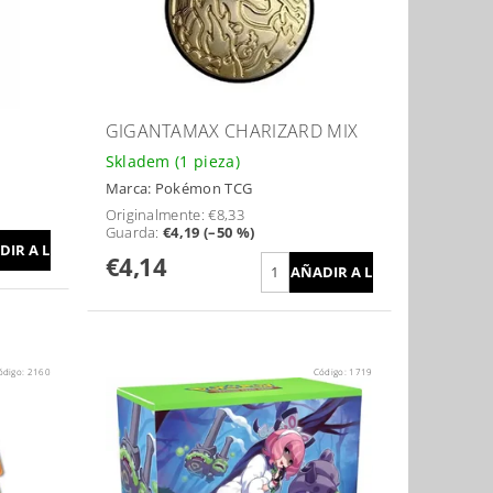
GIGANTAMAX CHARIZARD MIX
Skladem
(1 pieza)
Marca:
Pokémon TCG
Originalmente:
€8,33
Guarda
:
€4,19 (–50 %)
€4,14
ódigo:
2160
Código:
1719