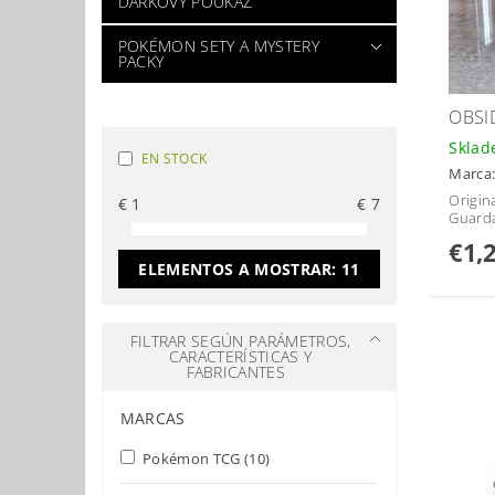
DÁRKOVÝ POUKAZ
POKÉMON SETY A MYSTERY
PACKY
OBSI
Skla
EN STOCK
Marca
Origin
€
1
€
7
Guard
€1,
ELEMENTOS A MOSTRAR:
11
FILTRAR SEGÚN PARÁMETROS,
CARACTERÍSTICAS Y
FABRICANTES
MARCAS
Pokémon TCG
(10)