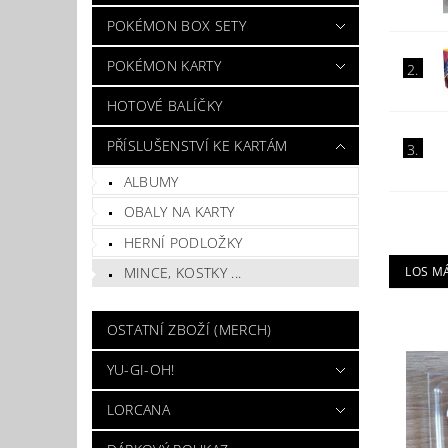
POKÉMON BOX SETY
POKÉMON KARTY
2.
HOTOVÉ BALÍČKY
PŘÍSLUŠENSTVÍ KE KARTÁM
3.
ALBUMY
OBALY NA KARTY
HERNÍ PODLOŽKY
LOS M
MINCE, KOSTKY ...
OSTATNÍ ZBOŽÍ (MERCH)
YU-GI-OH!
LORCANA