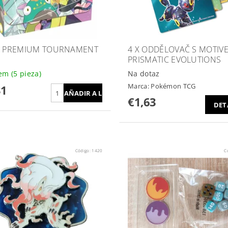
Z PREMIUM TOURNAMENT
4 X ODDĚLOVAČ S MOTIV
PRISMATIC EVOLUTIONS
dem
(5 pieza)
Na dotaz
Marca:
Pokémon TCG
31
€1,63
DET
Código:
1420
C