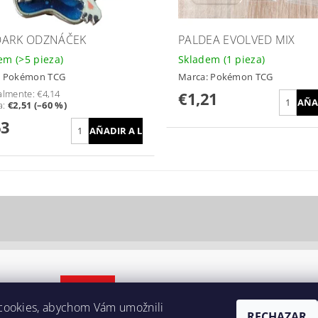
ARK ODZNÁČEK
PALDEA EVOLVED MIX
dem
(>5 pieza)
Skladem
(1 pieza)
:
Pokémon TCG
Marca:
Pokémon TCG
almente:
€4,14
€1,21
a
:
€2,51 (–60 %)
63
cookies, abychom Vám umožnili
RECHAZAR