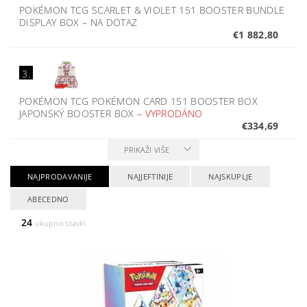
POKÉMON TCG SCARLET & VIOLET 151 BOOSTER BUNDLE
DISPLAY BOX
–
NA DOTAZ
€1 882,80
3.
POKÉMON TCG POKÉMON CARD 151 BOOSTER BOX
JAPONSKÝ BOOSTER BOX
–
VYPRODÁNO
€334,69
PRIKAŽI VIŠE
NAJPRODAVANIJE
NAJJEFTINIJE
NAJSKUPLJE
ABECEDNO
24
ukupno stavki