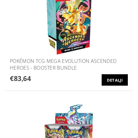
POKÉMON TCG MEGA EVOLUTION ASCENDED
HEROES - BOOSTER BUNDLE
€83,64
DETALJI