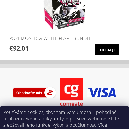
POKÉMON TCG WHITE FLARE BUNDLE
€92,01
DETALJI
Používáme cookies, abychom Vám umožnili pohodlné
prohlížení webu a díky analýze provozu webu neustále
zlepšovali jeho funkce, výkon a použitelnost.
Více