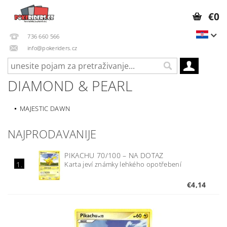
€0
736 660 566
info@pokeriders.cz
DIAMOND & PEARL
MAJESTIC DAWN
NAJPRODAVANIJE
PIKACHU 70/100
–
NA DOTAZ
Karta jeví známky lehkého opotřebení
1.
€4,14