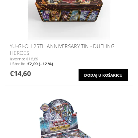
YU-GI-OH 25TH ANNIVERSARY TIN - DUELING
HEROES
Izvorno:
€16,69
Uštedite
:
€2,09 (–12 %)
€14,60