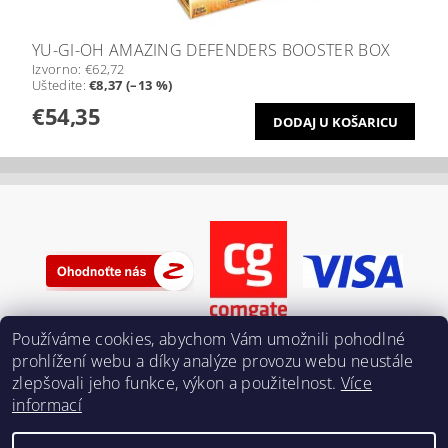
YU-GI-OH AMAZING DEFENDERS BOOSTER BOX
Izvorno:
€62,72
Uštedite
:
€8,37 (–13 %)
€54,35
Používáme cookies, abychom Vám umožnili pohodlné
prohlížení webu a díky analýze provozu webu neustále
zlepšovali jeho funkce, výkon a použitelnost.
Více
informací