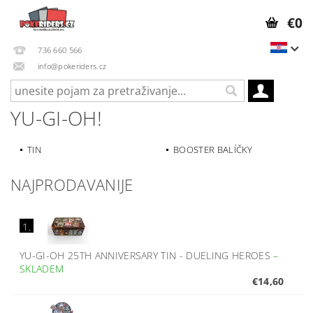
€0
736 660 566
info@pokeriders.cz
YU-GI-OH!
TIN
BOOSTER BALÍČKY
NAJPRODAVANIJE
1.
YU-GI-OH 25TH ANNIVERSARY TIN - DUELING HEROES
–
SKLADEM
€14,60