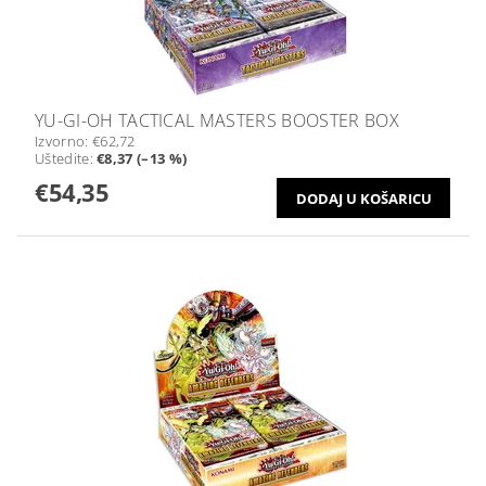
YU-GI-OH TACTICAL MASTERS BOOSTER BOX
Izvorno:
€62,72
Uštedite
:
€8,37 (–13 %)
€54,35