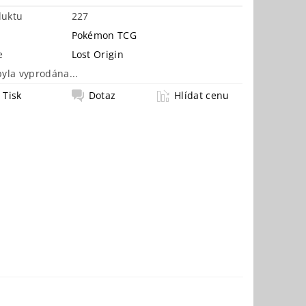
duktu
227
Pokémon TCG
e
Lost Origin
byla vyprodána...
Tisk
Dotaz
Hlídat cenu