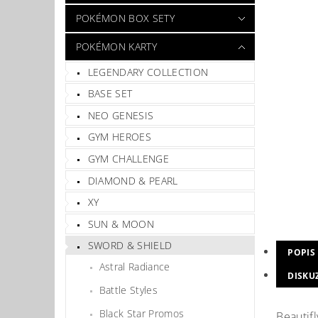
POKÉMON BOX SETY
POKÉMON KARTY
LEGENDARY COLLECTION
BASE SET
NEO GENESIS
GYM HEROES
GYM CHALLENGE
DIAMOND & PEARL
XY
SUN & MOON
SWORD & SHIELD
POPIS
Astral Radiance
DISKU
Battle Styles
Black Star Promos
Beautif