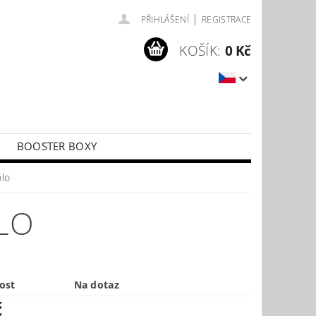
|
PŘIHLÁŠENÍ
REGISTRACE
KOŠÍK:
0 Kč
BOOSTER BOXY
LÍČKY
PŘÍSLUŠENSTVÍ KE KARTÁM
olo
OLO
ost
Na dotaz
č