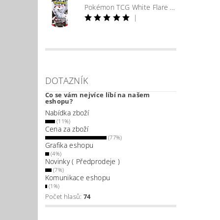
Pokémon TCG White Flare Booster
|
DOTAZNÍK
Co se vám nejvíce líbí na našem
eshopu?
Nabídka zboží
(11%)
Cena za zboží
(77%)
Grafika eshopu
(4%)
Novinky ( Předprodeje )
(7%)
Komunikace eshopu
(1%)
Počet hlasů:
74