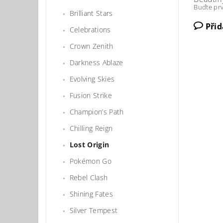
Buďte prv
Brilliant Stars
Při
Celebrations
Crown Zenith
Darkness Ablaze
Evolving Skies
Fusion Strike
Champion’s Path
Chilling Reign
Lost Origin
Pokémon Go
Rebel Clash
Shining Fates
Silver Tempest