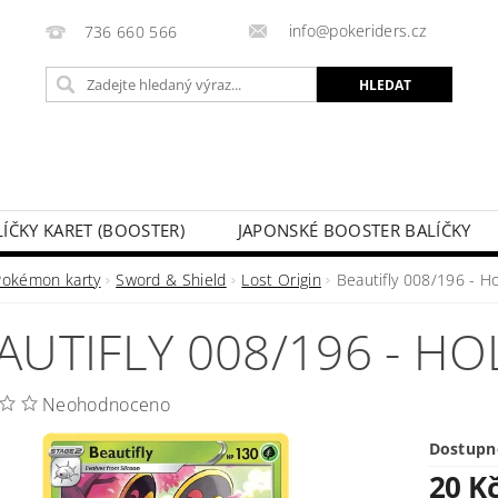
info@pokeriders.cz
736 660 566
LÍČKY KARET (BOOSTER)
JAPONSKÉ BOOSTER BALÍČKY
LECHOVÉ KRABIČKY
POKÉMON KARTY
HOTOVÉ BA
Pokémon karty
Sword & Shield
Lost Origin
Beautifly 008/196 - H
KAZ
SOUTĚŽE A AKCE
MOJE OBJEDNÁVKA
AUTIFLY 008/196 - H
Neohodnoceno
Dostupn
20 K