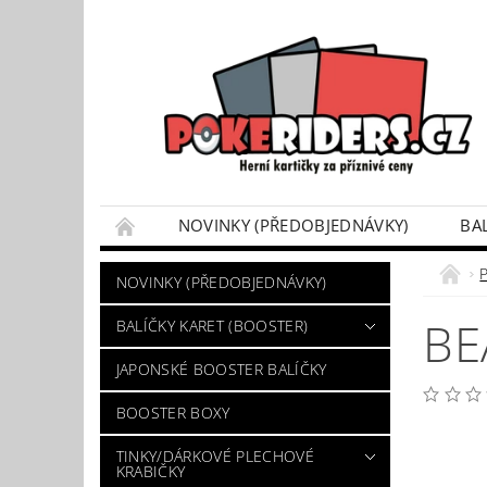
NOVINKY (PŘEDOBJEDNÁVKY)
BA
POKÉMON BOX SETY
TINKY/DÁRKOVÉ P
NOVINKY (PŘEDOBJEDNÁVKY)
VÝKUP POKÉMON KARET
DÁRKOVÝ POU
BE
BALÍČKY KARET (BOOSTER)
JAPONSKÉ BOOSTER BALÍČKY
BOOSTER BOXY
TINKY/DÁRKOVÉ PLECHOVÉ
KRABIČKY