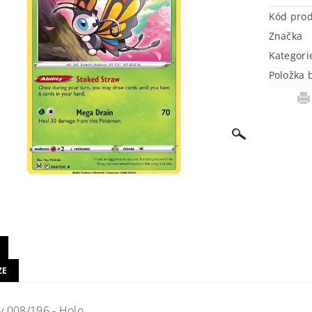
Kód pro
Značka
Kategori
Položka 
ZE
ly 008/196 - Holo