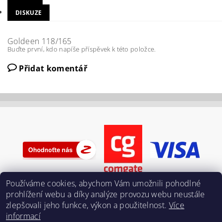
DISKUZE
Goldeen 118/165
Buďte první, kdo napíše příspěvek k této položce.
Přidat komentář
Používáme cookies, abychom Vám umožnili pohodlné
prohlížení webu a díky analýze provozu webu neustále
zlepšovali jeho funkce, výkon a použitelnost.
Více
informací