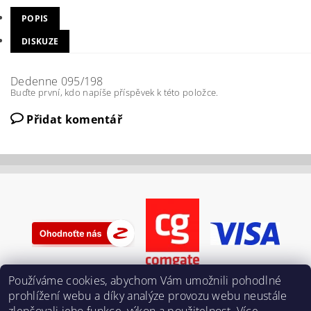
POPIS
DISKUZE
Dedenne 095/198
Buďte první, kdo napíše příspěvek k této položce.
Přidat komentář
Používáme cookies, abychom Vám umožnili pohodlné
prohlížení webu a díky analýze provozu webu neustále