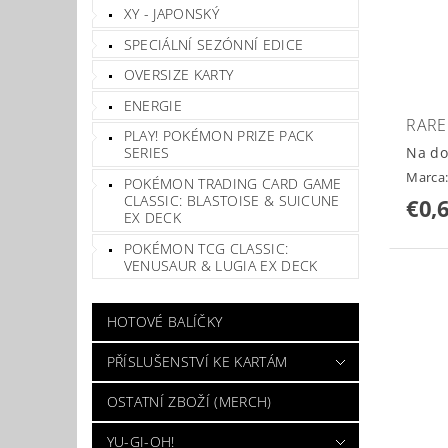
XY - JAPONSKÝ
SPECIÁLNÍ SEZÓNNÍ EDICE
OVERSIZE KARTY
ENERGIE
RARE
PLAY! POKÉMON PRIZE PACK
Na do
SERIES
Marca
POKÉMON TRADING CARD GAME
CLASSIC: BLASTOISE & SUICUNE
€0,
EX DECK
POKÉMON TCG CLASSIC:
VENUSAUR & LUGIA EX DECK
HOTOVÉ BALÍČKY
PŘÍSLUŠENSTVÍ KE KARTÁM
OSTATNÍ ZBOŽÍ (MERCH)
YU-GI-OH!