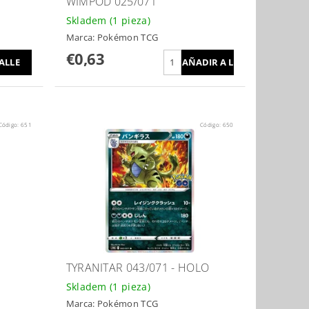
WIMPOD 025/071
Skladem
(1 pieza)
Marca:
Pokémon TCG
€0,63
ALLE
Código:
651
Código:
650
TYRANITAR 043/071 - HOLO
Skladem
(1 pieza)
Marca:
Pokémon TCG