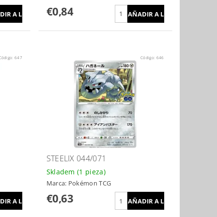
€0,84
Código:
647
Código:
646
STEELIX 044/071
Skladem
(1 pieza)
Marca:
Pokémon TCG
€0,63