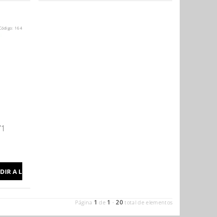
Código:
164
71
1
1
20
Página
de
-
total de elementos