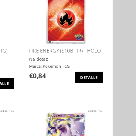
IG) -
FIRE ENERGY (S10B FIR) - HOLO
Na dotaz
Marca:
Pokémon TCG
€0,84
DETALLE
ALLE
Código:
165
Código:
163