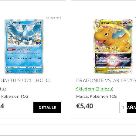
Código:
644
CUNO 024/071 - HOLO
DRAGONITE VSTAR 050/0
taz
Skladem
(2 pieza)
:
Pokémon TCG
Marca:
Pokémon TCG
84
€5,40
DETALLE