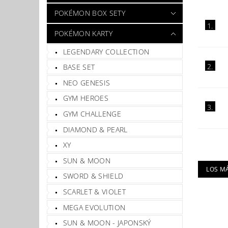
POKÉMON BOX SETY
1.
POKÉMON KARTY
LEGENDARY COLLECTION
2.
BASE SET
NEO GENESIS
GYM HEROES
3.
GYM CHALLENGE
DIAMOND & PEARL
XY
SUN & MOON
LOS M
SWORD & SHIELD
SCARLET & VIOLET
MEGA EVOLUTION
SUN & MOON - JAPONSKÝ