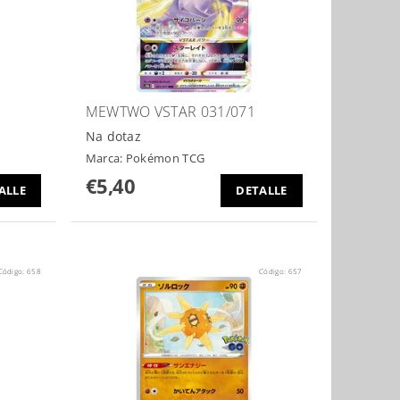
MEWTWO VSTAR 031/071
Na dotaz
Marca:
Pokémon TCG
€5,40
ALLE
DETALLE
Código:
658
Código:
657