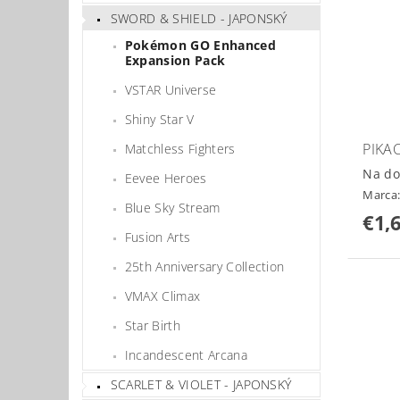
SWORD & SHIELD - JAPONSKÝ
Pokémon GO Enhanced
Expansion Pack
VSTAR Universe
Shiny Star V
PIKA
Matchless Fighters
Na do
Eevee Heroes
Marca
Blue Sky Stream
€1,
Fusion Arts
25th Anniversary Collection
VMAX Climax
Star Birth
Incandescent Arcana
SCARLET & VIOLET - JAPONSKÝ