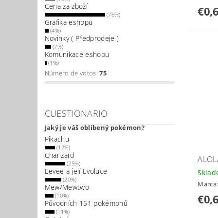
Cena za zboží
€0,
(76%)
Grafika eshopu
(4%)
Novinky ( Předprodeje )
(7%)
Komunikace eshopu
(1%)
Número de votos:
75
CUESTIONARIO
Jaký je váš oblíbený pokémon?
Pikachu
(12%)
Charizard
ALOL
(25%)
Eevee a její Evoluce
Skla
(20%)
Marca
Mew/Mewtwo
(10%)
€0,
Původních 151 pokémonů
(11%)