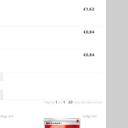
€1,63
€0,84
€0,84
1
1
20
Página
de
-
total de elementos
Código:
649
Código:
654