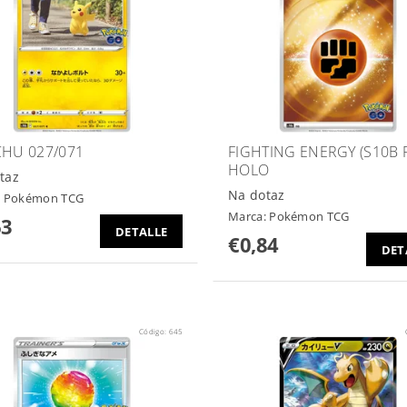
CHU 027/071
FIGHTING ENERGY (S10B F
HOLO
taz
Na dotaz
:
Pokémon TCG
Marca:
Pokémon TCG
63
DETALLE
€0,84
DET
Código:
645