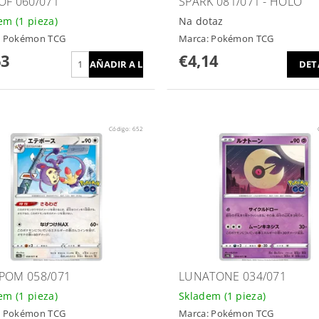
OF 060/071
SPARK 081/071 - HOLO
dem
(1 pieza)
Na dotaz
:
Pokémon TCG
Marca:
Pokémon TCG
63
€4,14
DET
Código:
652
POM 058/071
LUNATONE 034/071
dem
(1 pieza)
Skladem
(1 pieza)
:
Pokémon TCG
Marca:
Pokémon TCG