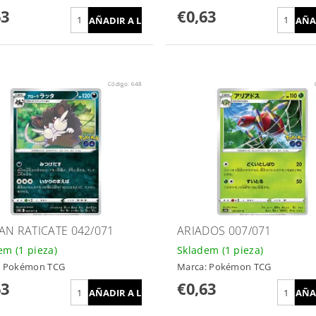
63
€0,63
Código:
648
AN RATICATE 042/071
ARIADOS 007/071
dem
(1 pieza)
Skladem
(1 pieza)
:
Pokémon TCG
Marca:
Pokémon TCG
63
€0,63