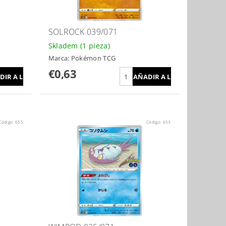
SOLROCK 039/071
Skladem
(1 pieza)
Marca:
Pokémon TCG
€0,63
Código:
655
Código:
653