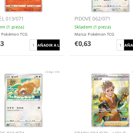
L 013/071
PIDOVE 062/071
dem
(1 pieza)
Skladem
(1 pieza)
:
Pokémon TCG
Marca:
Pokémon TCG
63
€0,63
Código:
656