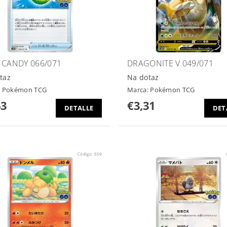
 CANDY 066/071
DRAGONITE V 049/071
taz
Na dotaz
:
Pokémon TCG
Marca:
Pokémon TCG
63
€3,31
DETALLE
DET
Código:
659