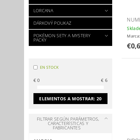
LORCANA
NUME
DÁRKOVÝ POUKAZ
Skla
POKÉMON SETY A MYSTERY
Marca
PACKY
€0,
EN STOCK
€
0
€
6
ELEMENTOS A MOSTRAR:
20
FILTRAR SEGÚN PARÁMETROS,
CARACTERÍSTICAS Y
FABRICANTES