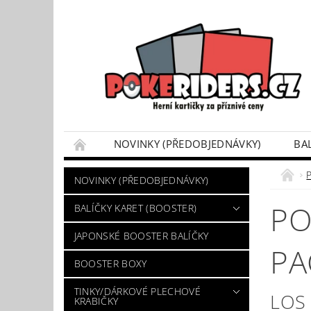
NOVINKY (PŘEDOBJEDNÁVKY)
BA
POKÉMON BOX SETY
TINKY/DÁRKOVÉ P
NOVINKY (PŘEDOBJEDNÁVKY)
VÝKUP POKÉMON KARET
DÁRKOVÝ POU
PO
BALÍČKY KARET (BOOSTER)
JAPONSKÉ BOOSTER BALÍČKY
PA
BOOSTER BOXY
TINKY/DÁRKOVÉ PLECHOVÉ
LOS
KRABIČKY