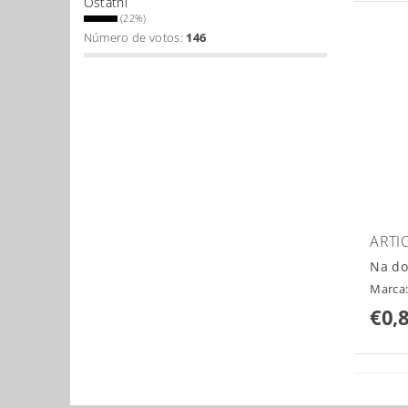
Ostatní
(22%)
Número de votos:
146
ARTI
Na do
Marca
€0,