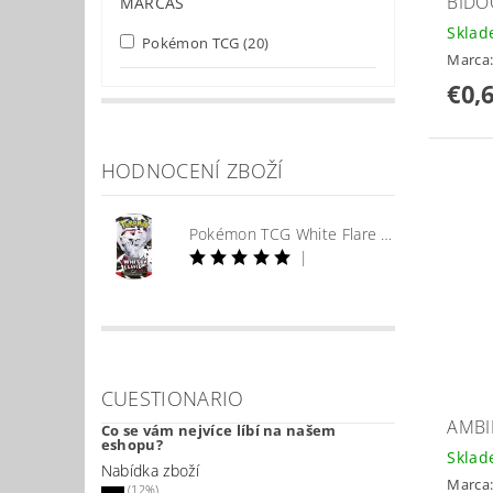
BIDO
MARCAS
Skla
Pokémon TCG
(20)
Marca
€0,
HODNOCENÍ ZBOŽÍ
Pokémon TCG White Flare Booster
|
CUESTIONARIO
AMBI
Co se vám nejvíce líbí na našem
eshopu?
Skla
Nabídka zboží
Marca
(12%)