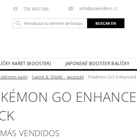
info@pokeriders.cz
736 660 566
LÍČKY KARET (BOOSTER)
JAPONSKÉ BOOSTER BALÍČKY
LECHOVÉ KRABIČKY
POKÉMON KARTY
HOTOVÉ BA
Pokémon karty
Sword & Shield - Japonský
Pokémon GO Enhanced 
KAZ
SOUTĚŽE A AKCE
MI PEDIDO
KÉMON GO ENHANCE
CK
 MÁS VENDIDOS