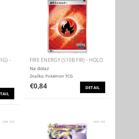
IG) -
FIRE ENERGY (S10B FIR) - HOLO
Na dotaz
Značka:
Pokémon TCG
€0,84
DETAIL
TAIL
Kód:
165
Kód:
163