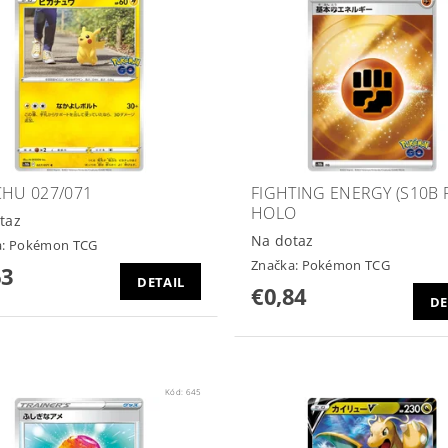
CHU 027/071
FIGHTING ENERGY (S10B F
HOLO
taz
Na dotaz
a:
Pokémon TCG
Značka:
Pokémon TCG
63
DETAIL
€0,84
DE
Kód:
645