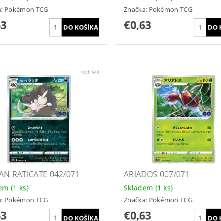
a:
Pokémon TCG
Značka:
Pokémon TCG
63
€0,63
Kód:
648
AN RATICATE 042/071
ARIADOS 007/071
dem
(1 ks)
Skladem
(1 ks)
a:
Pokémon TCG
Značka:
Pokémon TCG
63
€0,63