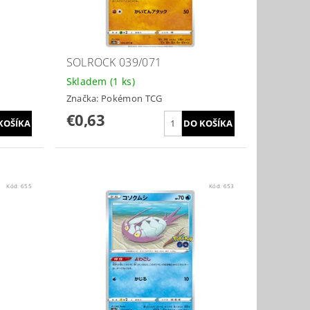
SOLROCK 039/071
Skladem
(1 ks)
Značka:
Pokémon TCG
€0,63
Kód:
655
Kód:
653