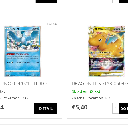
Kód:
644
CUNO 024/071 - HOLO
DRAGONITE VSTAR 050/0
taz
Skladem
(2 ks)
a:
Pokémon TCG
Značka:
Pokémon TCG
84
€5,40
DETAIL