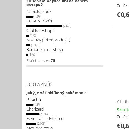
Co se vám nejvíce líbí na našem
eshopu?
Značk
Nabídka zboží
€0,
(12%)
Cena za zboží
(76%)
Grafika eshopu
(4%)
Novinky ( Předprodeje )
(7%)
Komunikace eshopu
(1%)
Počet hlasov:
75
DOTAZNÍK
Jaký je váš oblíbený pokémon?
Pikachu
ALOL
(12%)
Charizard
Skla
(25%)
Značk
Eevee a její Evoluce
(20%)
€0,
Mew/Mewtwo