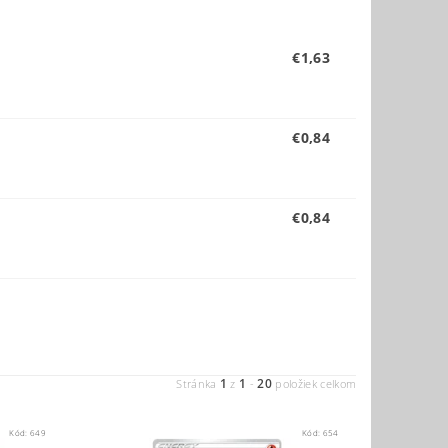
€1,63
€0,84
€0,84
1
1
20
Stránka
z
-
položiek celkom
Kód:
649
Kód:
654