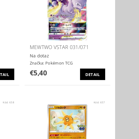
MEWTWO VSTAR 031/071
Na dotaz
Značka:
Pokémon TCG
€5,40
TAIL
DETAIL
Kód:
658
Kód:
657