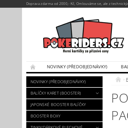
Doprava zdarma od 2000,- Kč, Omlouváme se, ale z technickýc
NOVINKY (PŘEDOBJEDNÁVKY)
BA
POKÉMON BOX SETY
TINKY/DÁRKOVÉ P
NOVINKY (PŘEDOBJEDNÁVKY)
VÝKUP POKÉMON KARET
DÁRKOVÝ POU
PO
BALÍČKY KARET (BOOSTER)
JAPONSKÉ BOOSTER BALÍČKY
PA
BOOSTER BOXY
TINKY/DÁRKOVÉ PLECHOVÉ