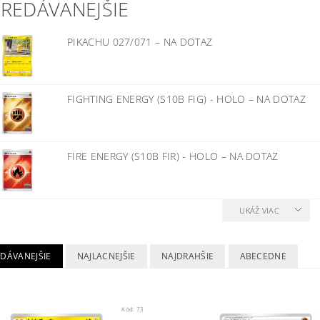
PREDÁVANEJŠIE
PIKACHU 027/071
–
NA DOTAZ
FIGHTING ENERGY (S10B FIG) - HOLO
–
NA DOTAZ
FIRE ENERGY (S10B FIR) - HOLO
–
NA DOTAZ
UKÁŽ VIAC
EDÁVANEJŠIE
NAJLACNEJŠIE
NAJDRAHŠIE
ABECEDNE
Kód:
73