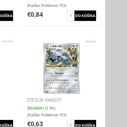
Značka:
Pokémon TCG
€0,84
Kód:
647
Kód:
646
STEELIX 044/071
Skladem
(1 ks)
Značka:
Pokémon TCG
€0,63