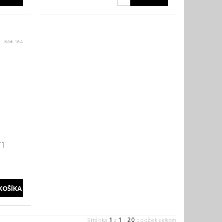
Kód:
164
71
1
1
20
Stránka
z
-
položiek celkom