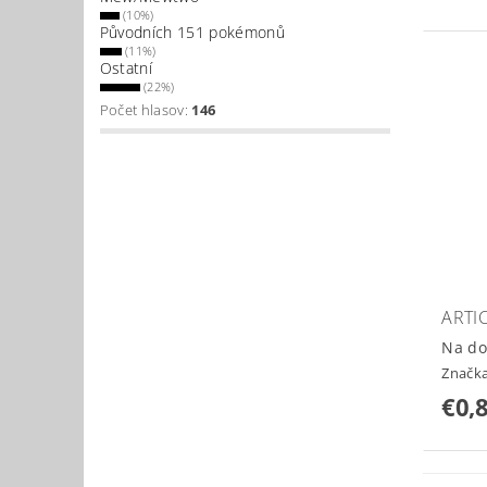
(10%)
Původních 151 pokémonů
(11%)
Ostatní
(22%)
Počet hlasov:
146
ARTI
Na do
Značk
€0,