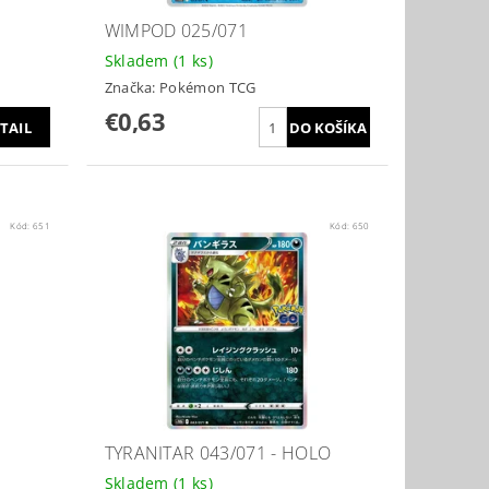
WIMPOD 025/071
Skladem
(1 ks)
Značka:
Pokémon TCG
€0,63
TAIL
Kód:
651
Kód:
650
TYRANITAR 043/071 - HOLO
Skladem
(1 ks)