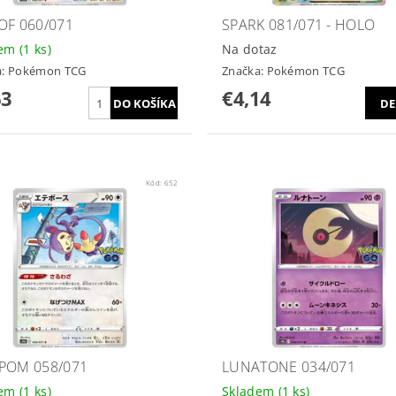
OF 060/071
SPARK 081/071 - HOLO
dem
(1 ks)
Na dotaz
a:
Pokémon TCG
Značka:
Pokémon TCG
63
€4,14
DE
Kód:
652
POM 058/071
LUNATONE 034/071
dem
(1 ks)
Skladem
(1 ks)