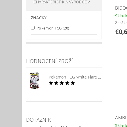
CHARAKTERISTÍK A VÝROBCOV
BIDO
Skla
ZNAČKY
Značk
Pokémon TCG
(20)
€0,
HODNOCENÍ ZBOŽÍ
Pokémon TCG White Flare Booster
|
AMBI
DOTAZNÍK
Skla