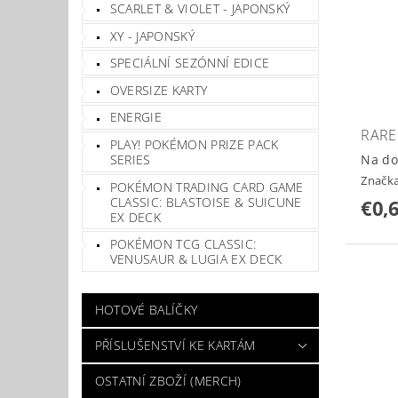
SCARLET & VIOLET - JAPONSKÝ
XY - JAPONSKÝ
SPECIÁLNÍ SEZÓNNÍ EDICE
OVERSIZE KARTY
ENERGIE
RARE
PLAY! POKÉMON PRIZE PACK
Na do
SERIES
Značk
POKÉMON TRADING CARD GAME
CLASSIC: BLASTOISE & SUICUNE
€0,
EX DECK
POKÉMON TCG CLASSIC:
VENUSAUR & LUGIA EX DECK
HOTOVÉ BALÍČKY
PŘÍSLUŠENSTVÍ KE KARTÁM
OSTATNÍ ZBOŽÍ (MERCH)