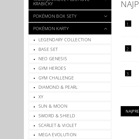
NAJ
KRABIČKY
POKÉMON BOX SETY
1.
POKÉMON KARTY
LEGENDARY COLLECTION
2.
BASE SET
NEO GENESIS
GYM HEROES
3.
GYM CHALLENGE
DIAMOND & PEARL
XY
SUN & MOON
NAJPR
SWORD & SHIELD
SCARLET & VIOLET
MEGA EVOLUTION