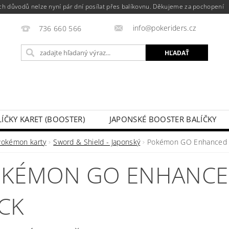
h důvodů nelze nyní pár dní posílat přes balíkovnu. Děkujeme za pochopení
info@pokeriders.cz
736 660 566
LÍČKY KARET (BOOSTER)
JAPONSKÉ BOOSTER BALÍČKY
LECHOVÉ KRABIČKY
POKÉMON KARTY
HOTOVÉ BA
Pokémon karty
Sword & Shield - Japonský
Pokémon GO Enhanced 
KAZ
SOUTĚŽE A AKCE
MOJA OBJEDNÁVKA
KÉMON GO ENHANCE
CK