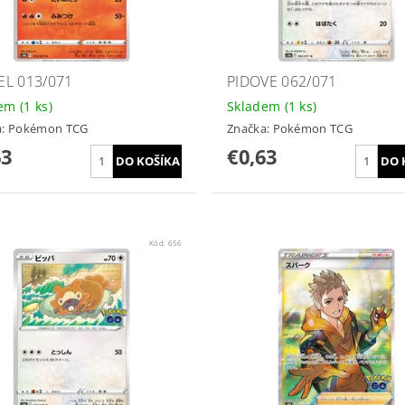
L 013/071
PIDOVE 062/071
dem
(1 ks)
Skladem
(1 ks)
a:
Pokémon TCG
Značka:
Pokémon TCG
63
€0,63
Kód:
656