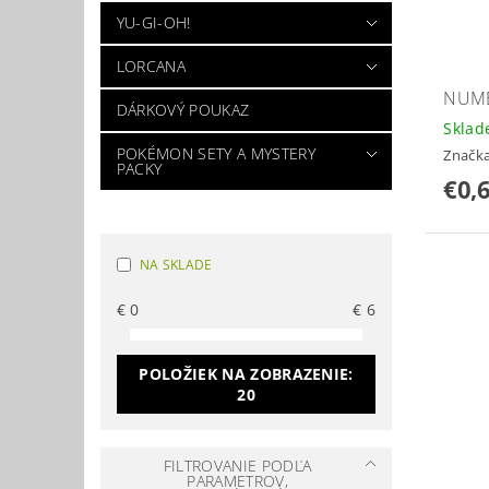
YU-GI-OH!
LORCANA
NUME
DÁRKOVÝ POUKAZ
Skla
POKÉMON SETY A MYSTERY
Značk
PACKY
€0,
NA SKLADE
€
0
€
6
POLOŽIEK NA ZOBRAZENIE:
20
FILTROVANIE PODĽA
PARAMETROV,