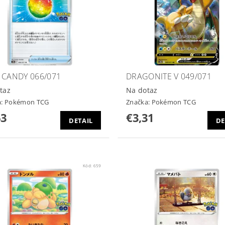
 CANDY 066/071
DRAGONITE V 049/071
taz
Na dotaz
a:
Pokémon TCG
Značka:
Pokémon TCG
63
€3,31
DETAIL
DE
Kód:
659