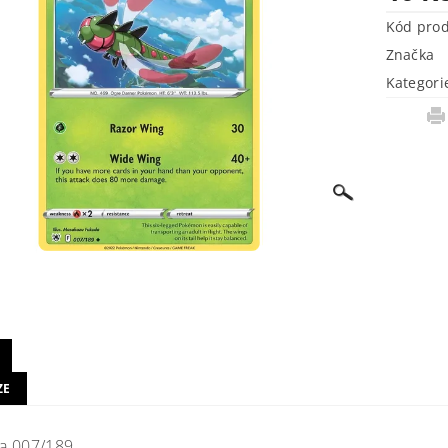
Kód pro
Značka
Kategori
ZE
a 007/189