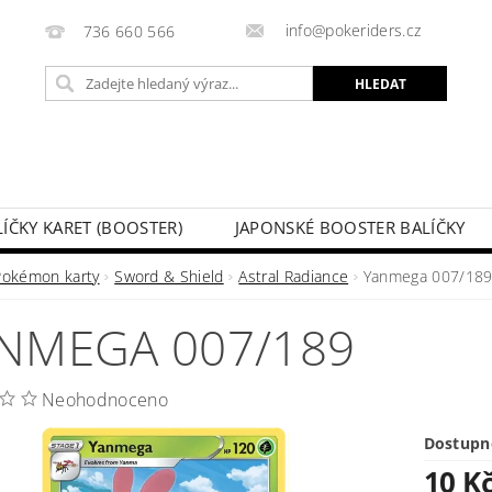
info@pokeriders.cz
736 660 566
LÍČKY KARET (BOOSTER)
JAPONSKÉ BOOSTER BALÍČKY
LECHOVÉ KRABIČKY
POKÉMON KARTY
HOTOVÉ BA
Pokémon karty
Sword & Shield
Astral Radiance
Yanmega 007/18
KAZ
SOUTĚŽE A AKCE
MOJE OBJEDNÁVKA
NMEGA 007/189
Neohodnoceno
Dostupn
10 K