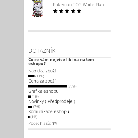
Pokémon TCG White Flare Booster
|
DOTAZNÍK
Co se vám nejvíce líbí na našem
eshopu?
Nabídka zboží
(11%)
Cena za zboží
(77%)
Grafika eshopu
(4%)
Novinky ( Předprodeje )
(7%)
Komunikace eshopu
(1%)
Počet hlasů:
74