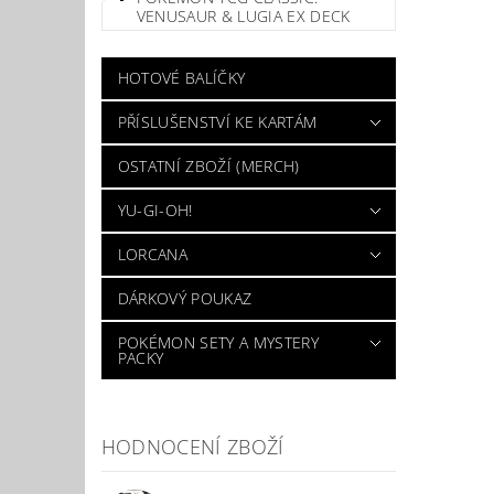
VENUSAUR & LUGIA EX DECK
HOTOVÉ BALÍČKY
PŘÍSLUŠENSTVÍ KE KARTÁM
OSTATNÍ ZBOŽÍ (MERCH)
YU-GI-OH!
LORCANA
DÁRKOVÝ POUKAZ
POKÉMON SETY A MYSTERY
PACKY
HODNOCENÍ ZBOŽÍ