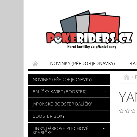
NOVINKY (PŘEDOBJEDNÁVKY)
BA
POKÉMON BOX SETY
TINKY/DÁRKOVÉ P
NOVINKY (PŘEDOBJEDNÁVKY)
VÝKUP POKÉMON KARET
DÁRKOVÝ POU
YA
BALÍČKY KARET (BOOSTER)
JAPONSKÉ BOOSTER BALÍČKY
BOOSTER BOXY
TINKY/DÁRKOVÉ PLECHOVÉ
KRABIČKY