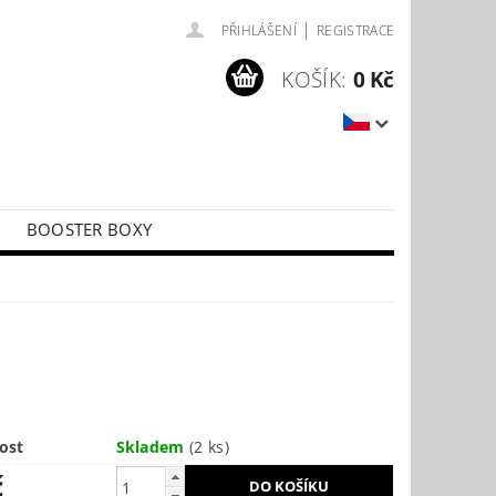
|
PŘIHLÁŠENÍ
REGISTRACE
KOŠÍK:
0 Kč
BOOSTER BOXY
LÍČKY
PŘÍSLUŠENSTVÍ KE KARTÁM
9
ost
Skladem
(2 ks)
č