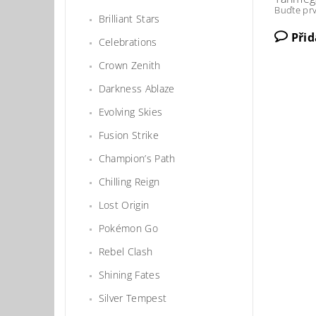
Buďte prv
Brilliant Stars
Při
Celebrations
Crown Zenith
Darkness Ablaze
Evolving Skies
Fusion Strike
Champion’s Path
Chilling Reign
Lost Origin
Pokémon Go
Rebel Clash
Shining Fates
Silver Tempest