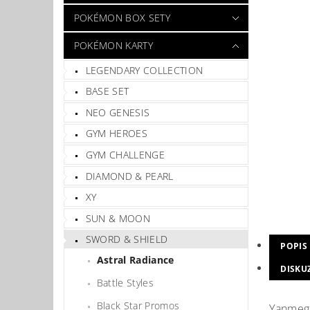
POKÉMON BOX SETY
POKÉMON KARTY
LEGENDARY COLLECTION
BASE SET
NEO GENESIS
GYM HEROES
GYM CHALLENGE
DIAMOND & PEARL
XY
SUN & MOON
SWORD & SHIELD
POPIS
Astral Radiance
DISKU
Battle Styles
Black Star Promos
Yanmeg