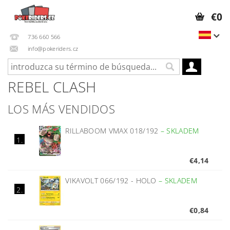
€0
736 660 566
info@pokeriders.cz
REBEL CLASH
LOS MÁS VENDIDOS
RILLABOOM VMAX 018/192
–
SKLADEM
1.
€4,14
VIKAVOLT 066/192 - HOLO
–
SKLADEM
2.
€0,84