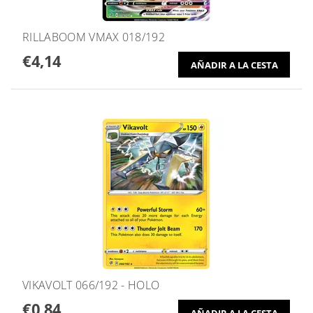
RILLABOOM VMAX 018/192
€4,14
VIKAVOLT 066/192 - HOLO
€0,84