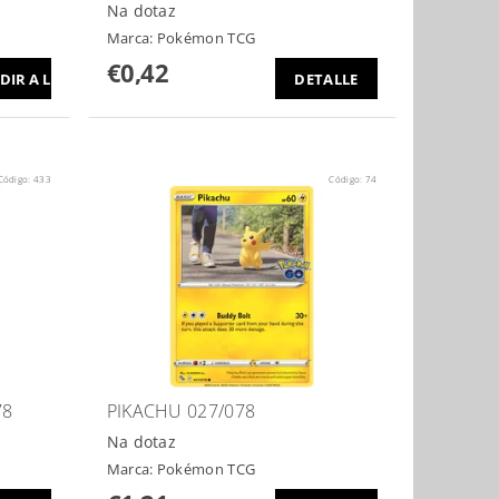
Na dotaz
Marca:
Pokémon TCG
€0,42
DETALLE
Código:
433
Código:
74
78
PIKACHU 027/078
Na dotaz
Marca:
Pokémon TCG