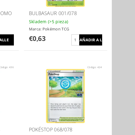
PROMO
BULBASAUR 001/078
Skladem
(>5 pieza)
Marca:
Pokémon TCG
€0,63
ALLE
Código:
436
Código:
424
8
POKÉSTOP 068/078