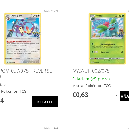
Código:
599
POM 057/078 - REVERSE
IVYSAUR 002/078
O
Skladem
(>5 pieza)
taz
Marca:
Pokémon TCG
:
Pokémon TCG
€0,63
84
DETALLE
Código:
444