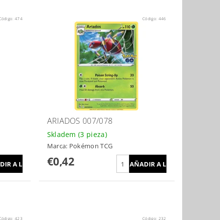
Código:
474
Código:
446
ARIADOS 007/078
Skladem
(3 pieza)
Marca:
Pokémon TCG
€0,42
Código:
423
Código:
232