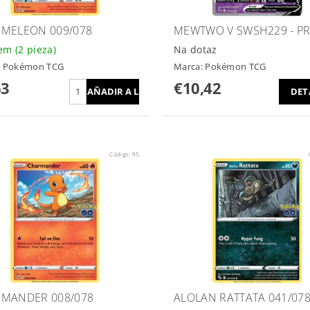
MELEON 009/078
MEWTWO V SWSH229 - 
dem
(2 pieza)
Na dotaz
:
Pokémon TCG
Marca:
Pokémon TCG
63
€10,42
DET
Código:
95
MANDER 008/078
ALOLAN RATTATA 041/07