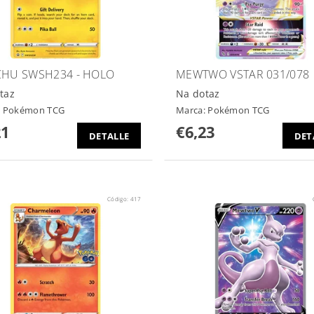
CHU SWSH234 - HOLO
MEWTWO VSTAR 031/078
taz
Na dotaz
:
Pokémon TCG
Marca:
Pokémon TCG
21
€6,23
DETALLE
DET
Código:
417