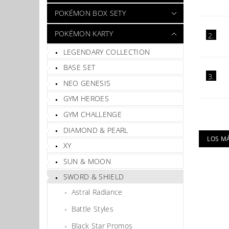
POKÉMON BOX SETY
POKÉMON KARTY
2.
LEGENDARY COLLECTION
BASE SET
3.
NEO GENESIS
GYM HEROES
GYM CHALLENGE
DIAMOND & PEARL
LOS M
XY
SUN & MOON
SWORD & SHIELD
Astral Radiance
Battle Styles
Black Star Promos