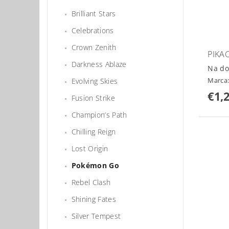
Brilliant Stars
Celebrations
Crown Zenith
PIKA
Darkness Ablaze
Na do
Marca
Evolving Skies
€1,
Fusion Strike
Champion’s Path
Chilling Reign
Lost Origin
Pokémon Go
Rebel Clash
Shining Fates
Silver Tempest