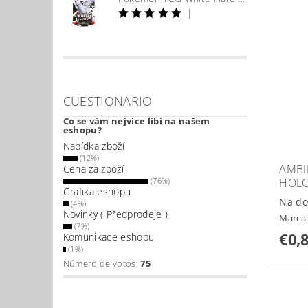
|
CUESTIONARIO
Co se vám nejvíce líbí na našem
eshopu?
Nabídka zboží
(12%)
AMBI
Cena za zboží
HOL
(76%)
Grafika eshopu
Na do
(4%)
Novinky ( Předprodeje )
Marca
(7%)
€0,
Komunikace eshopu
(1%)
Número de votos:
75