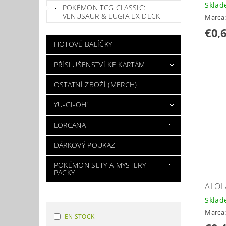
Skla
POKÉMON TCG CLASSIC:
VENUSAUR & LUGIA EX DECK
Marca
€0,
HOTOVÉ BALÍČKY
PŘÍSLUŠENSTVÍ KE KARTÁM
OSTATNÍ ZBOŽÍ (MERCH)
YU-GI-OH!
LORCANA
DÁRKOVÝ POUKAZ
POKÉMON SETY A MYSTERY
PACKY
ALOL
Skla
Marca
EN STOCK