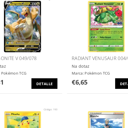
ONITE V 049/078
RADIANT VENUSAUR 004/
taz
Na dotaz
:
Pokémon TCG
Marca:
Pokémon TCG
31
€6,65
DETALLE
DET
Código:
193