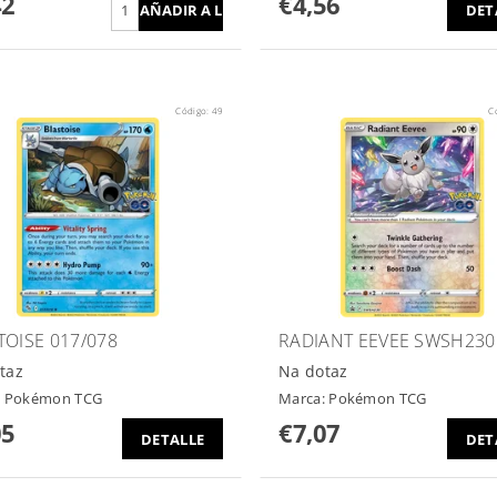
42
€4,56
DET
Código:
49
C
TOISE 017/078
RADIANT EEVEE SWSH230
taz
Na dotaz
:
Pokémon TCG
Marca:
Pokémon TCG
05
€7,07
DETALLE
DET