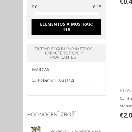
€0,
€
0
€
15
ELEMENTOS A MOSTRAR:
118
FILTRAR SEGÚN PARÁMETROS,
CARACTERÍSTICAS Y
FABRICANTES
MARCAS
Pokémon TCG
(112)
BLAS
Na do
Marca
€2,
HODNOCENÍ ZBOŽÍ
Pokémon TCG White Flare Booster