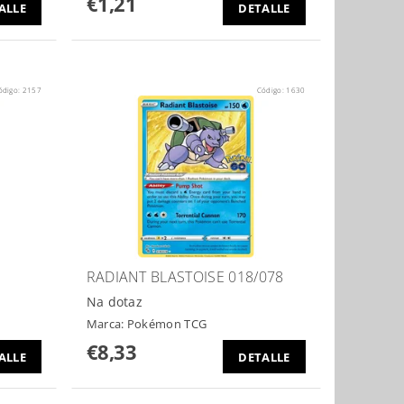
€1,21
ALLE
DETALLE
ódigo:
2157
Código:
1630
RADIANT BLASTOISE 018/078
Na dotaz
Marca:
Pokémon TCG
€8,33
ALLE
DETALLE