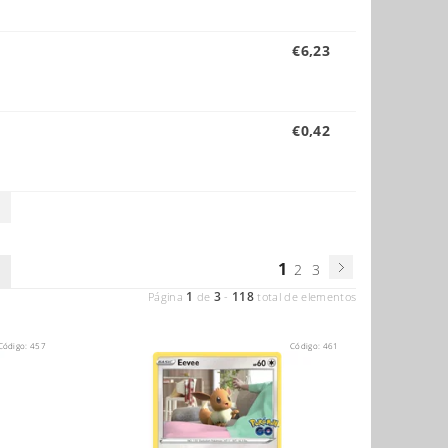
€6,23
€0,42
1
2
3
1
3
118
Página
de
-
total de elementos
Código:
457
Código:
461