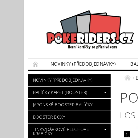
NOVINKY (PŘEDOBJEDNÁVKY)
BA
POKÉMON BOX SETY
TINKY/DÁRKOVÉ P
NOVINKY (PŘEDOBJEDNÁVKY)
VÝKUP POKÉMON KARET
DÁRKOVÝ POU
P
BALÍČKY KARET (BOOSTER)
JAPONSKÉ BOOSTER BALÍČKY
LOS
BOOSTER BOXY
TINKY/DÁRKOVÉ PLECHOVÉ
KRABIČKY
1.