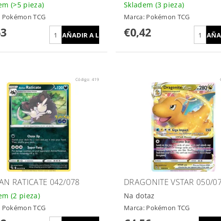
dem
(>5 pieza)
Skladem
(3 pieza)
:
Pokémon TCG
Marca:
Pokémon TCG
63
€0,42
Código:
419
AN RATICATE 042/078
DRAGONITE VSTAR 050/0
dem
(2 pieza)
Na dotaz
:
Pokémon TCG
Marca:
Pokémon TCG