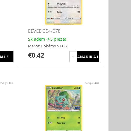
EEVEE 054/078
Skladem
(>5 pieza)
Marca:
Pokémon TCG
€0,42
ALLE
Código:
182
Código:
448