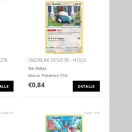
078
SNORLAX 055/078 - HOLO
Na dotaz
Marca:
Pokémon TCG
€0,84
ALLE
DETALLE
Código:
93
Código:
1676