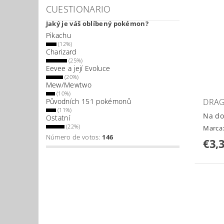
CUESTIONARIO
Jaký je váš oblíbený pokémon?
Pikachu
(12%)
Charizard
(25%)
Eevee a její Evoluce
(20%)
Mew/Mewtwo
(10%)
DRAG
Původních 151 pokémonů
(11%)
Na do
Ostatní
(22%)
Marca
Número de votos:
146
€3,