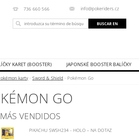
info@pokeriders.cz
736 660 566
LÍČKY KARET (BOOSTER)
JAPONSKÉ BOOSTER BALÍČKY
LECHOVÉ KRABIČKY
POKÉMON KARTY
HOTOVÉ BA
Pokémon karty
Sword & Shield
Pokémon Go
KAZ
SOUTĚŽE A AKCE
MI PEDIDO
OKÉMON GO
 MÁS VENDIDOS
PIKACHU SWSH234 - HOLO
–
NA DOTAZ