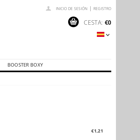
|
INICIO DE SESIÓN
REGISTRO
CESTA:
€0
BOOSTER BOXY
LÍČKY
PŘÍSLUŠENSTVÍ KE KARTÁM
€1,21