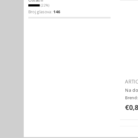
(22%)
Broj glasova:
146
ARTI
Na do
Brend
€0,