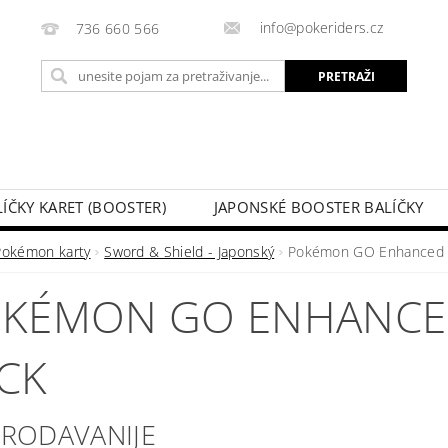
info@pokeriders.cz
736 660 566
LÍČKY KARET (BOOSTER)
JAPONSKÉ BOOSTER BALÍČKY
LECHOVÉ KRABIČKY
POKÉMON KARTY
HOTOVÉ BA
Pokémon karty
Sword & Shield - Japonský
Pokémon GO Enhanced 
KAZ
SOUTĚŽE A AKCE
MOJA NARUDŽBA
KÉMON GO ENHANCE
CK
PRODAVANIJE