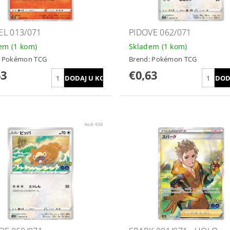
L 013/071
PIDOVE 062/071
dem
(1 kom)
Skladem
(1 kom)
:
Pokémon TCG
Brend:
Pokémon TCG
63
€0,63
Kod:
656