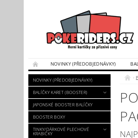
NOVINKY (PŘEDOBJEDNÁVKY)
BA
POKÉMON BOX SETY
TINKY/DÁRKOVÉ P
NOVINKY (PŘEDOBJEDNÁVKY)
VÝKUP POKÉMON KARET
DÁRKOVÝ POU
PO
BALÍČKY KARET (BOOSTER)
JAPONSKÉ BOOSTER BALÍČKY
PA
BOOSTER BOXY
TINKY/DÁRKOVÉ PLECHOVÉ
NAJ
KRABIČKY