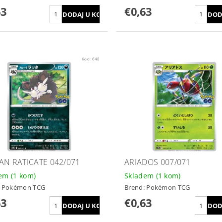
63
€0,63
Kod:
648
AN RATICATE 042/071
ARIADOS 007/071
dem
(1 kom)
Skladem
(1 kom)
:
Pokémon TCG
Brend:
Pokémon TCG
63
€0,63