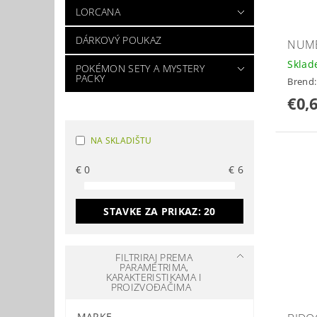
LORCANA
DÁRKOVÝ POUKAZ
NUME
Skla
POKÉMON SETY A MYSTERY
PACKY
Brend
€0,
NA SKLADIŠTU
€
0
€
6
STAVKE ZA PRIKAZ:
20
FILTRIRAJ PREMA
PARAMETRIMA,
KARAKTERISTIKAMA I
PROIZVOĐAČIMA
MARKE