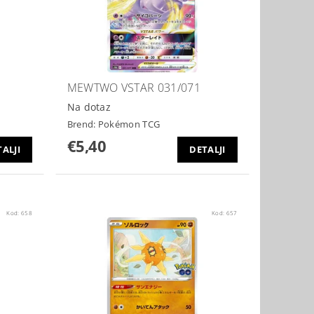
MEWTWO VSTAR 031/071
Na dotaz
Brend:
Pokémon TCG
€5,40
ALJI
DETALJI
Kod:
658
Kod:
657