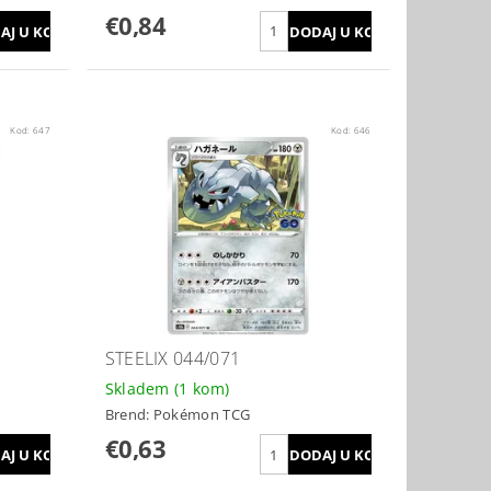
€0,84
Kod:
647
Kod:
646
STEELIX 044/071
Skladem
(1 kom)
Brend:
Pokémon TCG
€0,63