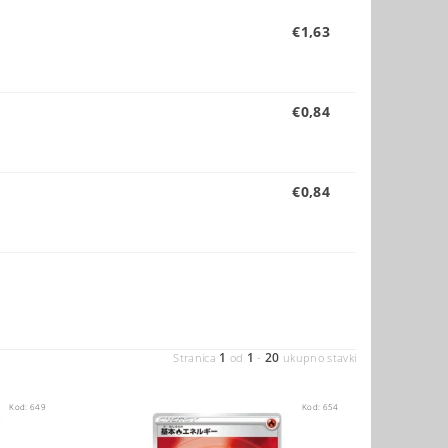
€1,63
€0,84
€0,84
1
1
20
Stranica
od
-
ukupno stavki
Kod:
649
Kod:
654