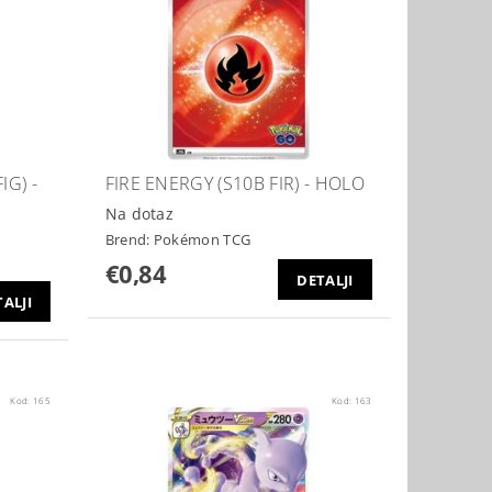
IG) -
FIRE ENERGY (S10B FIR) - HOLO
Na dotaz
Brend:
Pokémon TCG
€0,84
DETALJI
ALJI
Kod:
165
Kod:
163