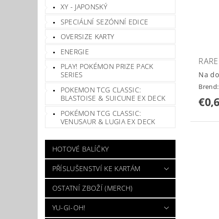
XY - JAPONSKÝ
SPECIÁLNÍ SEZÓNNÍ EDICE
OVERSIZE KARTY
ENERGIE
RARE
PLAY! POKÉMON PRIZE PACK
Na do
SERIES
Brend
POKEMON TCG CLASSIC:
BLASTOISE & SUICUNE EX DECK
€0,
POKÉMON TCG CLASSIC:
VENUSAUR & LUGIA EX DECK
HOTOVÉ BALÍČKY
PŘÍSLUŠENSTVÍ KE KARTÁM
OSTATNÍ ZBOŽÍ (MERCH)
YU-GI-OH!