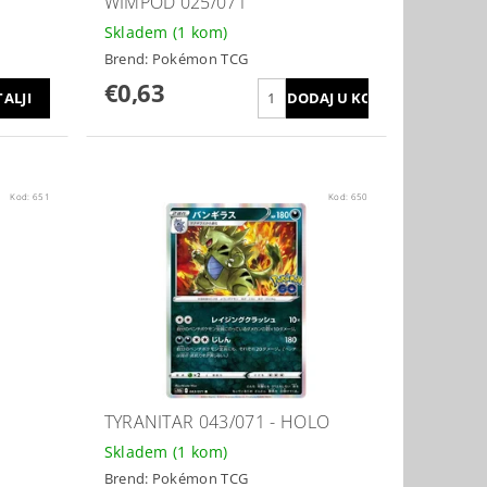
WIMPOD 025/071
Skladem
(1 kom)
Brend:
Pokémon TCG
€0,63
ALJI
Kod:
651
Kod:
650
TYRANITAR 043/071 - HOLO
Skladem
(1 kom)
Brend:
Pokémon TCG