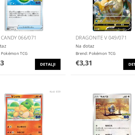
 CANDY 066/071
DRAGONITE V 049/071
taz
Na dotaz
:
Pokémon TCG
Brend:
Pokémon TCG
63
€3,31
DETALJI
DET
Kod:
659