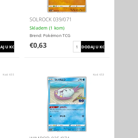
SOLROCK 039/071
Skladem
(1 kom)
Brend:
Pokémon TCG
€0,63
Kod:
655
Kod:
653