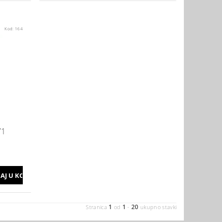
Kod:
164
71
1
1
20
Stranica
od
-
ukupno stavki