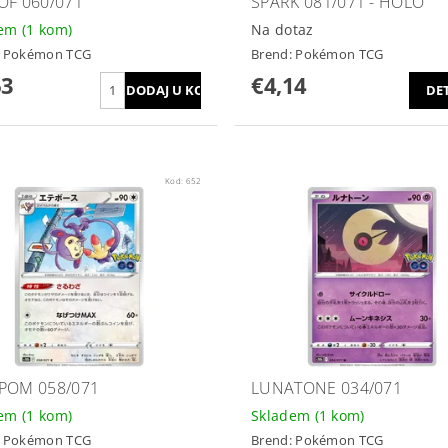
OF 060/071
SPARK 081/071 - HOLO
dem
(1 kom)
Na dotaz
:
Pokémon TCG
Brend:
Pokémon TCG
63
€4,14
DET
Kod:
652
POM 058/071
LUNATONE 034/071
dem
(1 kom)
Skladem
(1 kom)
:
Pokémon TCG
Brend:
Pokémon TCG