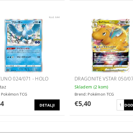
Kod:
644
CUNO 024/071 - HOLO
DRAGONITE VSTAR 050/0
taz
Skladem
(2 kom)
:
Pokémon TCG
Brend:
Pokémon TCG
84
€5,40
DETALJI