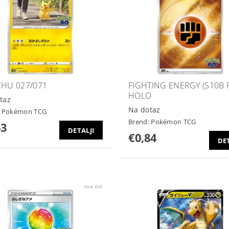
CHU 027/071
FIGHTING ENERGY (S10B F
HOLO
taz
Na dotaz
:
Pokémon TCG
Brend:
Pokémon TCG
63
DETALJI
€0,84
DET
Kod:
645