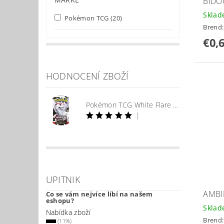
BIDO
Skla
Pokémon TCG
(20)
Brend
€0,
HODNOCENÍ ZBOŽÍ
Pokémon TCG White Flare Booster
|
UPITNIK
AMBI
Co se vám nejvíce líbí na našem
eshopu?
Skla
Nabídka zboží
Brend
(11%)