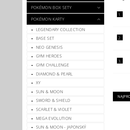
POKÉMON BOX SETY
1.
POKÉMON KARTY
LEGENDARY COLLECTION
2.
BASE SET
NEO GENESIS
GYM HEROES
3.
GYM CHALLENGE
DIAMOND & PEARL
XY
SUN & MOON
NAJPR
SWORD & SHIELD
SCARLET & VIOLET
MEGA EVOLUTION
SUN & MOON - JAPONSKÝ