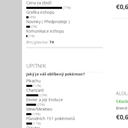
Cena za zboží
€0,
(77%)
Grafika eshopu
(4%)
Novinky ( Předprodeje )
(7%)
Komunikace eshopu
(1%)
Broj glasova:
74
UPITNIK
Jaký je váš oblíbený pokémon?
Pikachu
(12%)
Charizard
ALOL
(25%)
Eevee a její Evoluce
Skla
(20%)
Brend
Mew/Mewtwo
(10%)
€0,
Původních 151 pokémonů
(11%)
Ostatní