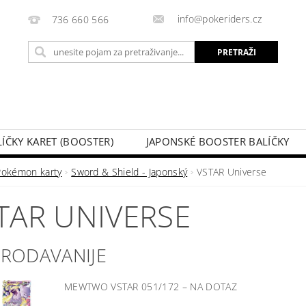
info@pokeriders.cz
736 660 566
LÍČKY KARET (BOOSTER)
JAPONSKÉ BOOSTER BALÍČKY
LECHOVÉ KRABIČKY
POKÉMON KARTY
HOTOVÉ BA
Pokémon karty
Sword & Shield - Japonský
VSTAR Universe
KAZ
SOUTĚŽE A AKCE
MOJA NARUDŽBA
TAR UNIVERSE
PRODAVANIJE
MEWTWO VSTAR 051/172
–
NA DOTAZ