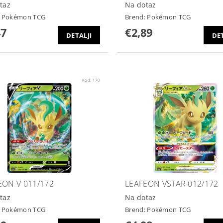
taz
Na dotaz
:
Pokémon TCG
Brend:
Pokémon TCG
47
€2,89
DETALJI
DET
Kod:
170
EON V 011/172
LEAFEON VSTAR 012/172
taz
Na dotaz
:
Pokémon TCG
Brend:
Pokémon TCG