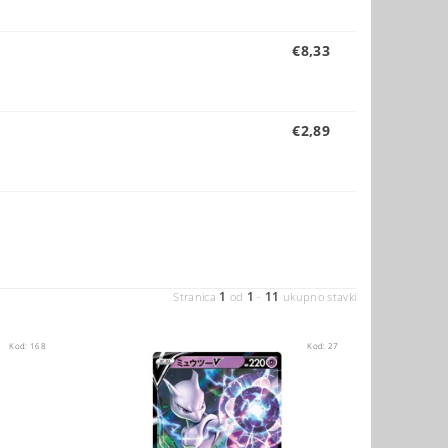
€8,33
€2,89
1
1
11
Stranica
od
-
ukupno stavki
Kod:
168
Kod:
27