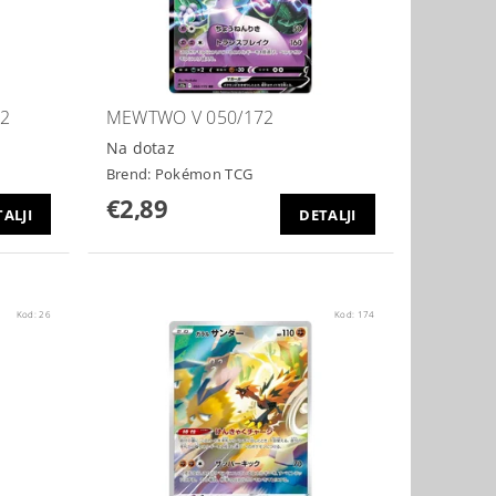
72
MEWTWO V 050/172
Na dotaz
Brend:
Pokémon TCG
€2,89
ALJI
DETALJI
Kod:
26
Kod:
174