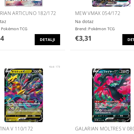
RIAN ARTICUNO 182/172
MEW VMAX 054/172
taz
Na dotaz
:
Pokémon TCG
Brend:
Pokémon TCG
14
€3,31
DETALJI
DET
Kod:
173
TINA V 110/172
GALARIAN MOLTRES V 08