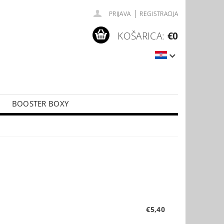
|
PRIJAVA
REGISTRACIJA
KOŠARICA:
€0
BOOSTER BOXY
LÍČKY
PŘÍSLUŠENSTVÍ KE KARTÁM
€5,40