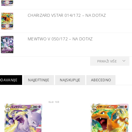
CHARIZARD VSTAR 014/172
–
NA DOTAZ
MEWTWO V 050/172
–
NA DOTAZ
PRIKAŽI VIŠE
ODAVANIJE
NAJJEFTINIJE
NAJSKUPLJE
ABECEDNO
Kod:
169