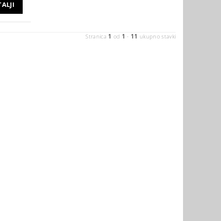
ALJI
1
1
11
Stranica
od
-
ukupno stavki