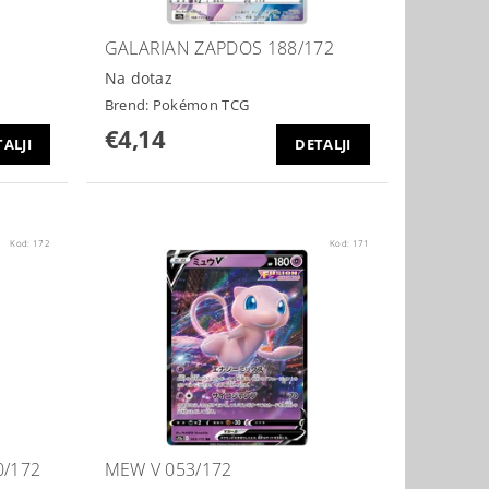
GALARIAN ZAPDOS 188/172
Na dotaz
Brend:
Pokémon TCG
€4,14
ALJI
DETALJI
Kod:
172
Kod:
171
0/172
MEW V 053/172