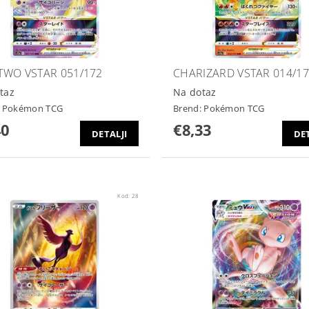
WO VSTAR 051/172
CHARIZARD VSTAR 014/1
taz
Na dotaz
:
Pokémon TCG
Brend:
Pokémon TCG
40
€8,33
DETALJI
DET
Kod:
28