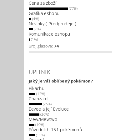
Cena za zboží
(77%)
Grafika eshopu
(4%)
Novinky ( Předprodeje )
(7%)
Komunikace eshopu
(1%)
Broj glasova:
74
UPITNIK
Jaký je váš oblíbený pokémon?
Pikachu
(12%)
Charizard
(25%)
Eevee a její Evoluce
(20%)
Mew/Mewtwo
(10%)
Původních 151 pokémonů
(11%)
Ostatní