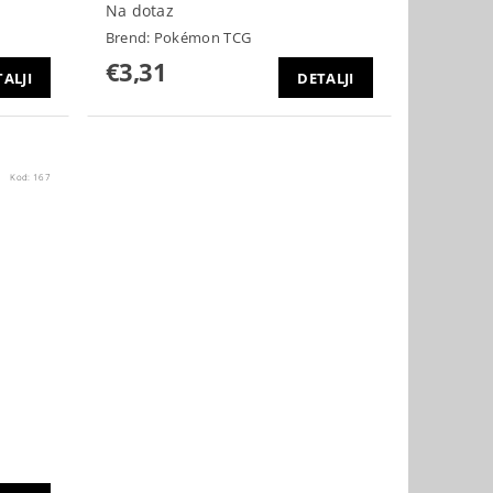
Na dotaz
Brend:
Pokémon TCG
€3,31
ALJI
DETALJI
Kod:
167