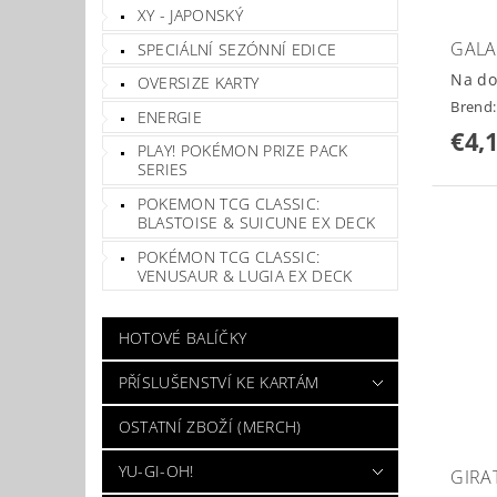
XY - JAPONSKÝ
GALA
SPECIÁLNÍ SEZÓNNÍ EDICE
Na do
OVERSIZE KARTY
Brend
ENERGIE
€4,
PLAY! POKÉMON PRIZE PACK
SERIES
POKEMON TCG CLASSIC:
BLASTOISE & SUICUNE EX DECK
POKÉMON TCG CLASSIC:
VENUSAUR & LUGIA EX DECK
HOTOVÉ BALÍČKY
PŘÍSLUŠENSTVÍ KE KARTÁM
OSTATNÍ ZBOŽÍ (MERCH)
YU-GI-OH!
GIRA