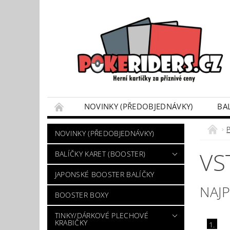
NOVINKY (PŘEDOBJEDNÁVKY)
BA
POKÉMON BOX SETY
TINKY/DÁRKOVÉ P
NOVINKY (PŘEDOBJEDNÁVKY)
VÝKUP POKÉMON KARET
DÁRKOVÝ POU
VS
BALÍČKY KARET (BOOSTER)
JAPONSKÉ BOOSTER BALÍČKY
NAJ
BOOSTER BOXY
TINKY/DÁRKOVÉ PLECHOVÉ
KRABIČKY
1.