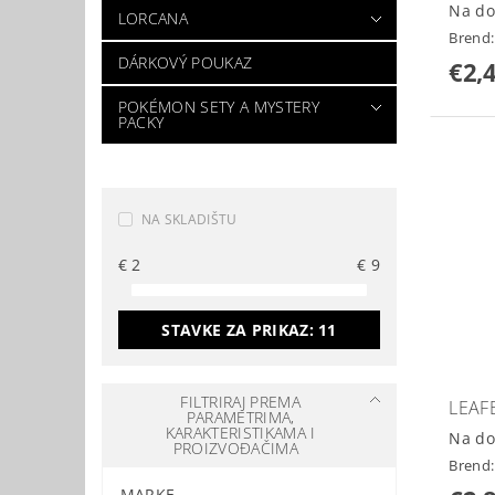
Na do
LORCANA
Brend
DÁRKOVÝ POUKAZ
€2,
POKÉMON SETY A MYSTERY
PACKY
NA SKLADIŠTU
€
2
€
9
STAVKE ZA PRIKAZ:
11
FILTRIRAJ PREMA
LEAF
PARAMETRIMA,
KARAKTERISTIKAMA I
Na do
PROIZVOĐAČIMA
Brend
MARKE