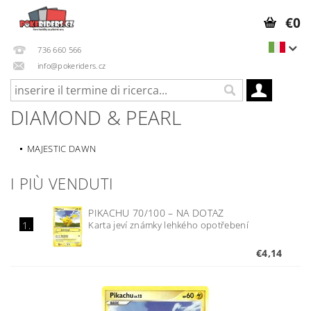
€0
736 660 566
info@pokeriders.cz
DIAMOND & PEARL
MAJESTIC DAWN
I PIÙ VENDUTI
PIKACHU 70/100
–
NA DOTAZ
Karta jeví známky lehkého opotřebení
1.
€4,14