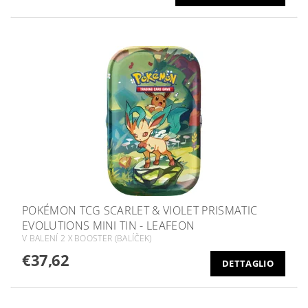
POKÉMON TCG SCARLET & VIOLET PRISMATIC
EVOLUTIONS MINI TIN - LEAFEON
V BALENÍ 2 X BOOSTER (BALÍČEK)
€37,62
DETTAGLIO