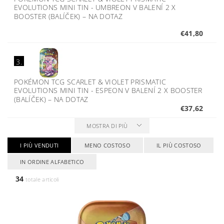
EVOLUTIONS MINI TIN - UMBREON V BALENÍ 2 X
BOOSTER (BALÍČEK)
–
NA DOTAZ
€41,80
3.
POKÉMON TCG SCARLET & VIOLET PRISMATIC
EVOLUTIONS MINI TIN - ESPEON V BALENÍ 2 X BOOSTER
(BALÍČEK)
–
NA DOTAZ
€37,62
MOSTRA DI PIÙ
I PIÙ VENDUTI
MENO COSTOSO
IL PIÙ COSTOSO
IN ORDINE ALFABETICO
34
totale articoli