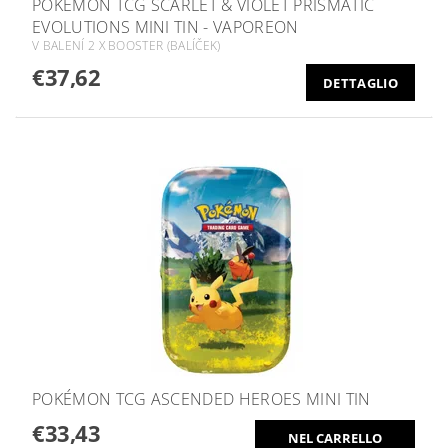
POKÉMON TCG SCARLET & VIOLET PRISMATIC
EVOLUTIONS MINI TIN - VAPOREON
V BALENÍ 2 X BOOSTER (BALÍČEK)
€37,62
DETTAGLIO
POKÉMON TCG ASCENDED HEROES MINI TIN
€33,43