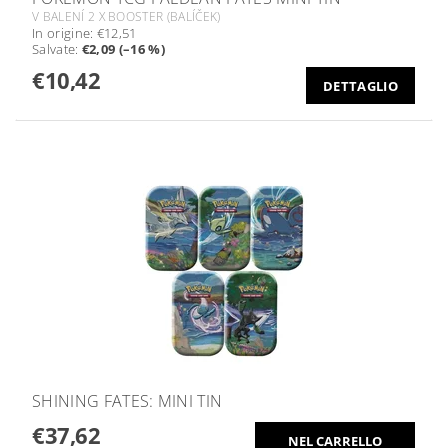
V BALENÍ 2 X BOOSTER (BALÍČEK)
In origine:
€12,51
Salvate
:
€2,09 (–16 %)
€10,42
DETTAGLIO
SHINING FATES: MINI TIN
€37,62