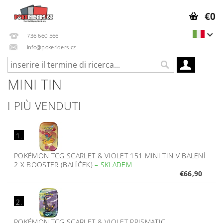
€0
736 660 566
info@pokeriders.cz
MINI TIN
I PIÙ VENDUTI
1.
POKÉMON TCG SCARLET & VIOLET 151 MINI TIN V BALENÍ
2 X BOOSTER (BALÍČEK)
–
SKLADEM
€66,90
2.
POKÉMON TCG SCARLET & VIOLET PRISMATIC