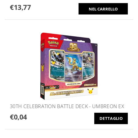
€13,77
30TH CELEBRATION BATTLE DECK - UMBREON EX
€0,04
DETTAGLIO