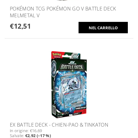
POKÉMON TCG POKÉMON GO V BATTLE DECK
MELMETAL V
€12,51
EX BATTLE DECK - CHIEN-PAO & TINKATON
In origine:
€16,69
Salvate
:
€2,92 (–17 %)