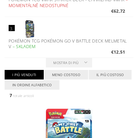
MOMENTÁLNĚ NEDOSTUPNÉ
€62,72
3.
POKÉMON TCG POKÉMON GO V BATTLE DECK MELMETAL
V
–
SKLADEM
€12,51
MOSTRA DI PIÙ
I PIÙ VENDUTI
MENO COSTOSO
IL PIÙ COSTOSO
IN ORDINE ALFABETICO
7
totale articoli