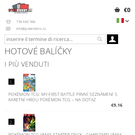
€0
736 660 566
info@pokeriders.cz
HOTOVÉ BALÍČKY
I PIÙ VENDUTI
1.
POKÉMON TCG: MY FIRST BATTLE PRVNÍ SEZNÁMENÍ S
KARETNÍ HROU POKÉMON TCG
–
NA DOTAZ
€9,16
2.
POKÉMON TCG VMAX STARTER DECK - CHARIZARD VMAX
–