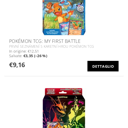
POKÉMON TCG: MY FIRST BATTLE
PRVNÍ SEZNÁMENÍ S KARETNÍ HROU POKÉMON TCG
In origine:
€12,51
Salvate
:
€3,35 (–26 %)
€9,16
DETTAGLIO