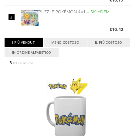
PUZZLE POKÉMON 4V1
–
SKLADEM
3.
€10,42
I PIÙ VENDUTI
MENO COSTOSO
IL PIÙ COSTOSO
IN ORDINE ALFABETICO
3
totale articoli