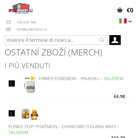
€0
736 660 566
info@pokeriders.cz
OSTATNÍ ZBOŽÍ (MERCH)
I PIÙ VENDUTI
HRNEK POKEMON - PIKACHU
–
SKLADEM
1.
€4,98
2.
FUNKO POP! POKÉMON - CHARIZARD FIGURKA #843
–
SKLADEM
€18,79