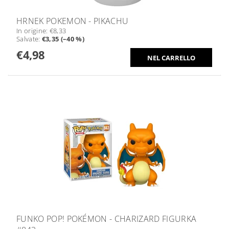
HRNEK POKEMON - PIKACHU
In origine:
€8,33
Salvate
:
€3,35 (–40 %)
€4,98
FUNKO POP! POKÉMON - CHARIZARD FIGURKA