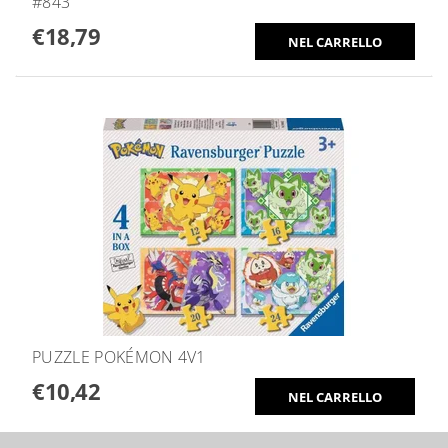
#843
€18,79
PUZZLE POKÉMON 4V1
€10,42