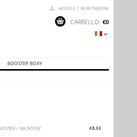
|
ACCESSO
REGISTRAZIONE
CARRELLO:
€0
BOOSTER BOXY
LÍČKY
PŘÍSLUŠENSTVÍ KE KARTÁM
€8,33
BOOSTER
–
NA DOTAZ