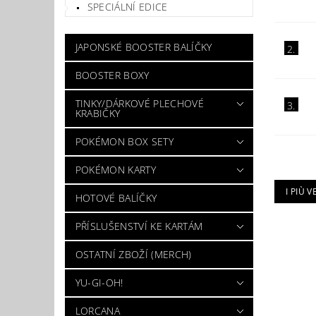
SPECIÁLNÍ EDICE
JAPONSKÉ BOOSTER BALÍČKY
2.
BOOSTER BOXY
TINKY/DÁRKOVÉ PLECHOVÉ
3.
KRABIČKY
POKÉMON BOX SETY
POKÉMON KARTY
I PIÙ 
HOTOVÉ BALÍČKY
PŘÍSLUŠENSTVÍ KE KARTÁM
OSTATNÍ ZBOŽÍ (MERCH)
YU-GI-OH!
LORCANA