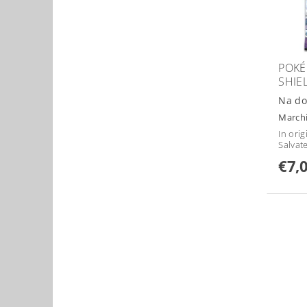
POKÉ
SHIE
Na do
March
In orig
Salvat
€7,