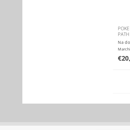
POKE
PATH
Na do
March
€20