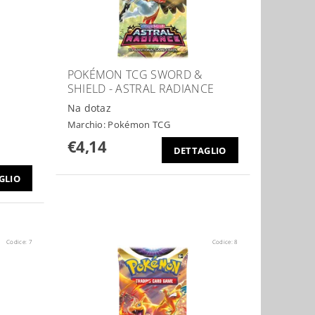
POKÉMON TCG SWORD &
SHIELD - ASTRAL RADIANCE
Na dotaz
Marchio:
Pokémon TCG
€4,14
DETTAGLIO
GLIO
Codice:
7
Codice:
8