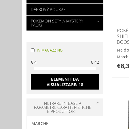
DÁRKOVÝ POUKAZ
POKÉMON SETY A MYSTERY
PACKY
POKÉ
SHIE
BOOS
Na do
IN MAGAZZINO
March
€
4
€
42
€8,
ELEMENTI DA
VISUALIZZARE:
18
FILTRARE IN BASE A
PARAMETRI, CARATTERISTICHE
E PRODUTTORI
MARCHE