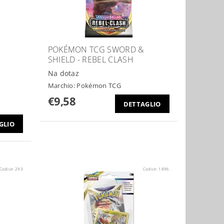
POKÉMON TCG SWORD &
SHIELD - REBEL CLASH
Na dotaz
Marchio:
Pokémon TCG
€9,58
DETTAGLIO
GLIO
Codice:
293
Codice:
1896