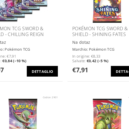
MON TCG SWORD &
POKÉMON TCG SWORD &
LD - CHILLING REIGN
SHIELD - SHINING FATES
taz
Na dotaz
io:
Pokémon TCG
Marchio:
Pokémon TCG
ine:
€7,91
In origine:
€8,33
e
:
€0,84 (–10 %)
Salvate
:
€0,42 (–5 %)
07
€7,91
DETTAGLIO
DETTA
Codice:
2901