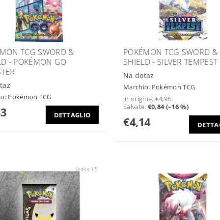
MON TCG SWORD &
POKÉMON TCG SWORD &
LD - POKÉMON GO
SHIELD - SILVER TEMPEST
TER
Na dotaz
taz
Marchio:
Pokémon TCG
io:
Pokémon TCG
In origine:
€4,98
Salvate
:
€0,84 (–16 %)
33
DETTAGLIO
€4,14
DETTA
Codice:
175