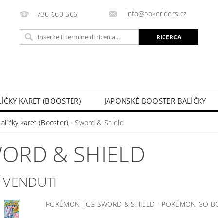
info@pokeriders.cz
736 660 566
LÍČKY KARET (BOOSTER)
JAPONSKÉ BOOSTER BALÍČKY
LECHOVÉ KRABIČKY
POKÉMON KARTY
HOTOVÉ BA
alíčky karet (Booster)
Sword & Shield
KAZ
SOUTĚŽE A AKCE
IL MIO ORDINE
ORD & SHIELD
Ù VENDUTI
POKÉMON TCG SWORD & SHIELD - POKÉMON GO 