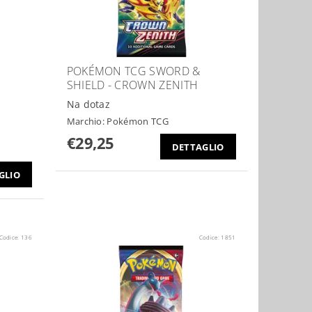
POKÉMON TCG SWORD &
SHIELD - CROWN ZENITH
Na dotaz
Marchio:
Pokémon TCG
€29,25
DETTAGLIO
GLIO
Codice:
136
Codice:
1851