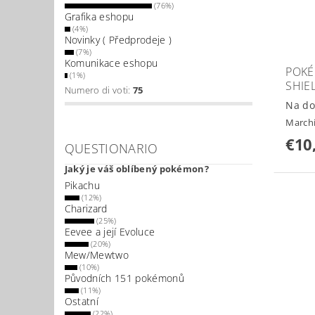
(76%)
Grafika eshopu
(4%)
Novinky ( Předprodeje )
(7%)
Komunikace eshopu
POKÉ
(1%)
SHIE
Numero di voti:
75
Na do
March
€10
QUESTIONARIO
Jaký je váš oblíbený pokémon?
Pikachu
(12%)
Charizard
(25%)
Eevee a její Evoluce
(20%)
Mew/Mewtwo
(10%)
Původních 151 pokémonů
(11%)
Ostatní
(22%)