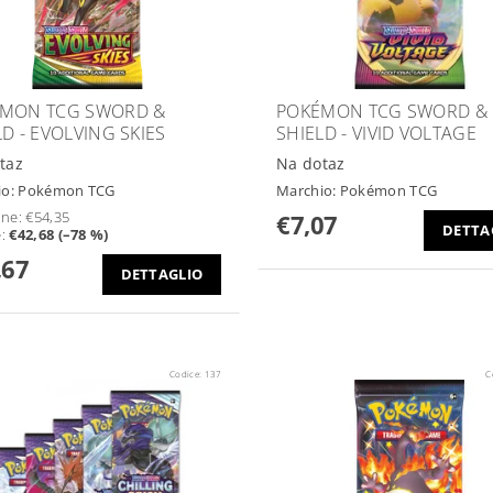
MON TCG SWORD &
POKÉMON TCG SWORD &
LD - EVOLVING SKIES
SHIELD - VIVID VOLTAGE
taz
Na dotaz
io:
Pokémon TCG
Marchio:
Pokémon TCG
ine:
€54,35
€7,07
DETTA
e
:
€42,68 (–78 %)
,67
DETTAGLIO
Codice:
137
C