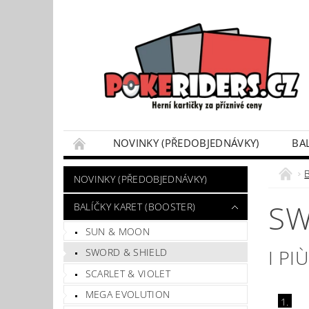
NOVINKY (PŘEDOBJEDNÁVKY)
BA
POKÉMON BOX SETY
TINKY/DÁRKOVÉ P
B
NOVINKY (PŘEDOBJEDNÁVKY)
VÝKUP POKÉMON KARET
DÁRKOVÝ POU
SW
BALÍČKY KARET (BOOSTER)
SUN & MOON
I PI
SWORD & SHIELD
SCARLET & VIOLET
MEGA EVOLUTION
1.