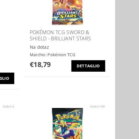
POKÉMON TCG SWORD &
SHIELD - BRILLIANT STARS
Na dotaz
Marchio:
Pokémon TCG
€18,79
DETTAGLIO
GLIO
Codice:
6
Codice:
330