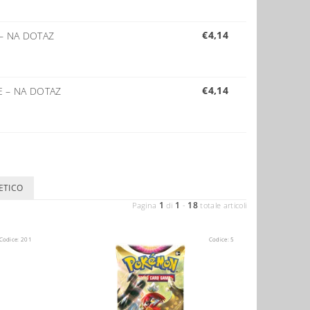
€4,14
–
NA DOTAZ
€4,14
CE
–
NA DOTAZ
ETICO
1
1
18
Pagina
di
-
totale articoli
Codice:
201
Codice:
5