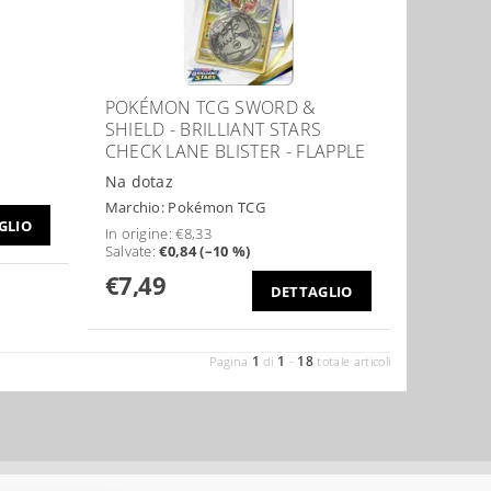
POKÉMON TCG SWORD &
SHIELD - BRILLIANT STARS
CHECK LANE BLISTER - FLAPPLE
Na dotaz
Marchio:
Pokémon TCG
GLIO
In origine:
€8,33
Salvate
:
€0,84 (–10 %)
€7,49
DETTAGLIO
1
1
18
Pagina
di
-
totale articoli