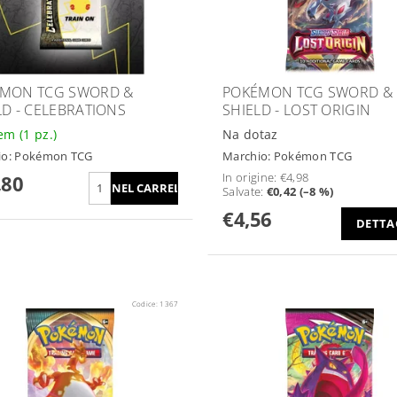
MON TCG SWORD &
POKÉMON TCG SWORD &
LD - CELEBRATIONS
SHIELD - LOST ORIGIN
dem
(1 pz.)
Na dotaz
io:
Pokémon TCG
Marchio:
Pokémon TCG
In origine:
€4,98
,80
Salvate
:
€0,42 (–8 %)
€4,56
DETTA
Codice:
1367