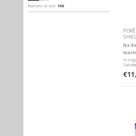
Numero di voti:
146
POKÉ
SHIE
Na do
March
In orig
Salvat
€11