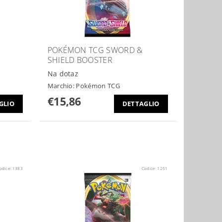
POKÉMON TCG SWORD &
SHIELD BOOSTER
Na dotaz
Marchio:
Pokémon TCG
€15,86
GLIO
DETTAGLIO
odice:
1383
Codice:
1251