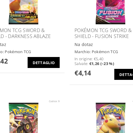
MON TCG SWORD &
POKÉMON TCG SWORD &
LD - DARKNESS ABLAZE
SHIELD - FUSION STRIKE
taz
Na dotaz
io:
Pokémon TCG
Marchio:
Pokémon TCG
In origine:
€5,40
,42
DETTAGLIO
Salvate
:
€1,26 (–23 %)
€4,14
DETTA
Codice:
9