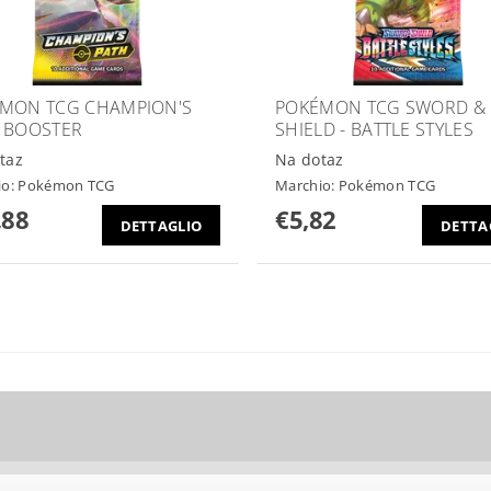
MON TCG CHAMPION'S
POKÉMON TCG SWORD &
 BOOSTER
SHIELD - BATTLE STYLES
taz
Na dotaz
io:
Pokémon TCG
Marchio:
Pokémon TCG
,88
€5,82
DETTAGLIO
DETTA